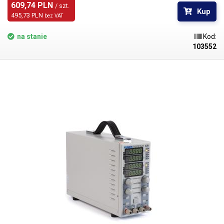
wyposażona jest w regulację temperatury 80-550°C dla łatwego
609,74 PLN 
/ szt.
Kup
dostosowania optymalnej temperatury ostrza tnącego w zależności od
495,73 PLN 
bez VAT
rodzaju ciętego materiału.
dzięki doskonałej ergonomii i wysokiej
jakości wykonania, nóż jest bardzo łatwy do trzymania i nie wyślizguje
na stanie
Kod:
się z dłoni, nadaje się do całodziennej pracy, na przykład w
103552
budownictwie przy cięciu płyt styropianowych do izolacji i okładzin
listew przypodłogowych, fasad, podłóg w domach lub do produkcji
dekoracji, ozdób i tła lub do produkcji i budowy modeli (pociągi,
samoloty). Dzięki dużemu zakresowi regulacji temperatury możliwe jest
cięcie szerokiej gamy materiałów:
styropianu, materiałów piankowych:
EPS, EPE, PU (pianka), EPP, EVA, PUR, tworzyw sztucznych,
syntetycznych wstążek i tkanin (liny i paski) lub izolacji kabli.
Cięcie jest
czyste i gładkie i nie wymaga dalszego szlifowania ani wykańczania.
Zawartość opakowania:
nóż z ostrzem 5 cm, stalowa szczotka do
czyszczenia, klucz imbusowy.