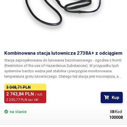
Kombinowana stacja lutownicza 2738A+ z odciągiem
Stacja zaprojektowana do lutowania bezołowiowego - zgodnie z RoHS
(Restriction of the use of Hazardeous Substances). W przypadku tych
systemów bardzo ważna jest stabilna i precyzyjnie monitorowana
temperatura grotu lutowniczego. Dlatego też stacja jest mocniejsza, a
grot jest wąski, aby mieć jak najmniejszą bezwładność cieplną. Po
włączeniu lutownicy jest ona podgrzewana do ustawionej temperatury
3 048,71 PLN
w ciągu kilku sekund i gotowa do lutowania; temperatura grotu jest
2 743,84 PLN 
/ szt.
Kup
kontrolowana przez regulator PID z dokładnością do dziesiątych części
2 230,77 PLN 
bez VAT
stopnia Celsjusza. Wszystkie parametry są kontrolowane cyfrowo.
na stanie
Kod:
100008