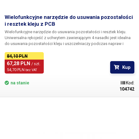
Wielofunkcyjne narzędzie do usuwania pozostałości
i resztek kleju z PCB
Wielofunkcyjne narzędzie do usuwania pozostałości i resztek kleju.
Uniwersalna rękojeść z uchwytem zawierającym 4 nasadki jest idealna
do usuwania pozostałości kleju i uszczelniaczy podczas napraw i
demontażu telefonów komórkowych i elektroniki. Całkowicie metalowa
rękojeść posiada gumowy uchwyt, który zapewnia pewniejszy chwyt i
84,10 PLN
mniejsze zmęczenie dłoni podczas długotrwałej pracy. Rękojeść jest
67,28 PLN 
/ szt.
Kup
zakończona uchwytem krzyżowym i ręczną blokadą do mocowania
54,70 PLN 
bez VAT
przystawek. W zestawie znajdują się 4 różne nasadki, które z łatwością
zdzierają i usuwają wszelkie pozostałości klejów i innych elementów
na stanie
Kod:
złącznych. Przedłużki wykonane są z bardzo elastycznej stali węglowej,
104742
która zawsze powraca do swojego pierwotnego kształtu nawet po
zgięciu.
Opakowanie:
uchwyt + 4 sztuki przedłużaczy.