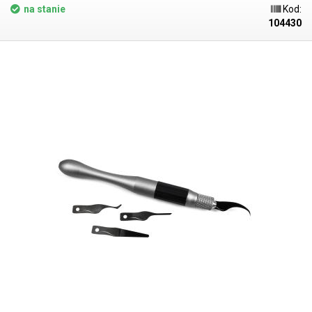
korka, 30 W, 26 końcówek Kombinowana stacja lutownicza i
na stanie
Kod:
pirograficzna YIHUA 939D II 2w1 z dużym zestawem grotów Pakowana
104430
w blister.