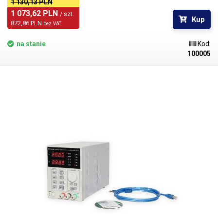
1 130,13 PLN
1 073,62 PLN 
/ szt.
Kup
872,86 PLN 
bez VAT
na stanie
Kod:
100005