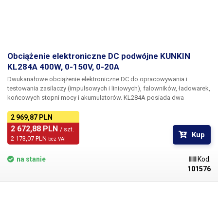
Obciążenie elektroniczne DC podwójne KUNKIN
KL284A 400W, 0-150V, 0-20A
Dwukanałowe obciążenie elektroniczne DC do opracowywania i
testowania zasilaczy (impulsowych i liniowych), falowników, ładowarek,
końcowych stopni mocy i akumulatorów. KL284A posiada dwa
galwanicznie izolowane i niezależnie sterowane obwody obciążenia.
Każdy z nich działa w zakresie napięć 0-150V i prądów 0-20A.
2 969,87 PLN
Maksymalne rozproszenie mocy na pojedynczym kanale wynosi 200W;
2 672,88 PLN 
/ szt.
Kup
400W w trybie ciągłym, gdy obwody działają jednocześnie lub
2 173,07 PLN 
bez VAT
równolegle.
na stanie
Kod:
101576