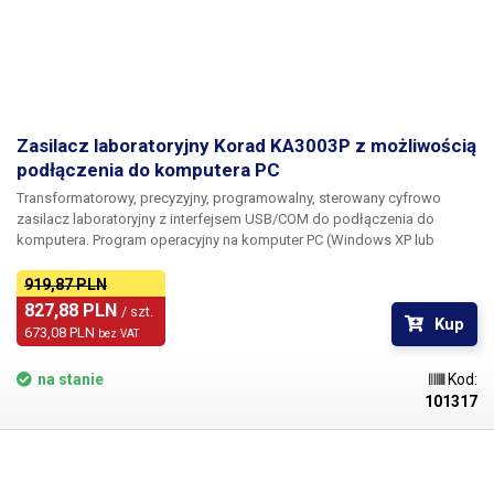
Zasilacz laboratoryjny Korad KA3003P z możliwością
podłączenia do komputera PC
Transformatorowy, precyzyjny, programowalny, sterowany cyfrowo
zasilacz laboratoryjny z interfejsem USB/COM do podłączenia do
komputera. Program operacyjny na komputer PC (Windows XP lub
nowszy) może monitorować i regulować parametry zasilacza w locie i
wykreśla przebieg napięcia wyjściowego na zaciskach, a także wykres
919,87 PLN
poboru prądu. Oprócz wykresu, wartości napięcia i prądu mogą być
827,88 PLN 
/ szt.
Kup
rejestrowane w czasie i wyświetlane w tabeli. Funkcja
673,08 PLN 
bez VAT
zaprogramowanego przełączania zasilacza w określonych odstępach
czasu i ze zmiennymi parametrami jest odpowiednia do testowania na
na stanie
Kod:
liniach produkcyjnych lub, na przykład, do symulacji sztucznego
101317
starzenia się komponentów.