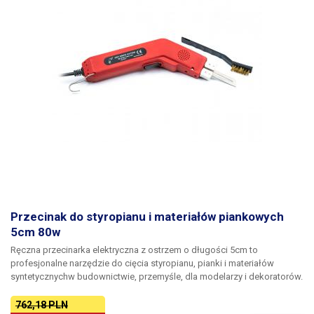
Przecinak do styropianu i materiałów piankowych
5cm 80w
Ręczna przecinarka elektryczna z ostrzem o długości 5cm to
profesjonalne narzędzie do cięcia styropianu, pianki i materiałów
syntetycznychw budownictwie, przemyśle, dla modelarzy i dekoratorów.
Przecinarka działa na zasadzie podgrzewania ostrza, które następnie
bardzo precyzyjnie i szybko tnie materiał do pożądanych wymiarów,
762,18 PLN