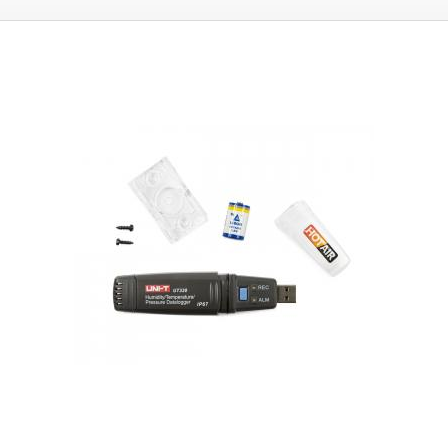
przystosowane do montażu panelowego lub skrzynkowego, duży
wykresów lub tabel, a następnie zapisywane na komputerze w celu
kolorowy wyświetlacz pokazuje mierzone wartości, a proste
późniejszej analizy.
AT4202 oferuje dwie opcje zasilania
1) zintegrowany
środowisko sterowania umożliwia zmianę wszystkich niezbędnych
akumulator litowo-jonowy 2) zasilacz, który służy do ładowania
parametrów, mierzone dane są automatycznie zapisywane w
akumulatora. ale także do zasilania rejestratora bez akumulatora.
wewnętrznej pamięci rejestratora danych. Eksport danych do komputera
Główne cechy:
Może być używany do pomiaru temperatury otoczenia,
PC - pamięć wewnętrzna o pojemności 240 MB pozwala na
pomiaru temperatury cieczy, pomiaru powierzchni ciał stałych Zakres
przechowywanie
do 2 000 000 rekordów jednocześnie!
Są one
temperatur -200,0°C-1800,0°C (w zależności od typu użytej sondy)
przechowywane w pliku, który można bardzo łatwo przenieść do
Interwał zapisu 1-3600s (1s - 1h) Automatyczne wyłączanie
pamięci USB, a następnie przesłać zapisane dane do komputera PC.
5,10,20,30min / WYŁ Ustawienie podświetlenia wyświetlacza
Rejestrator danych jest dostarczany z oprogramowaniem do odczytu
(intensywność) 30/50/70/100% Automatyczny wyłącznik podświetlenia
danych i wyświetlania wykresów z danych. +
Umożliwia eksport do
OFF/5/10/20/30min Funkcja HOLD, która zamraża zmierzoną wartość na
Excela (.CVS) i zapisywanie wykresów jako obrazów (JPG/BMP)
.
wyświetlaczu Alarm LO/HI dla każdego wejścia osobno Wyjście USB do
Podczas eksportowania danych można zdefiniować wymagany okres
podłączenia do komputera - pomiar w czasie rzeczywistym i
czasu, więc nie zawsze trzeba eksportować cały zapis, ale można
wyświetlanie wykresów na komputerze Wejście USB do podłączenia
wybrać tylko część zapisu, wprowadzając datę i godzinę od/do.
Cztery
pamięci USB Flash Zasilanie bateryjne / zasilacz Stojak uchylny
Dla tego
wejścia analogowe pozwalają na podłączenie czujników lub sensorów,
termometru możliwe jest wydanie akredytowanego certyfikatu
każde wejście można ustawić na inny zakres i wartość mierzoną
,
dokładności pomiaru TEMPERATURY,
na przykład dla zakładów z
czujniki można łączyć tak, że na każdym wejściu będzie inny typ
systemami zarządzania jakością. Każdy egzemplarz miernika, po
czujnika. Każdemu czujnikowi można zmienić nazwę zgodnie z
wydaniu certyfikatu, przechodzi przez akredytowane laboratorium
wymaganiami, a zmierzone wartości i odchylenia można skorygować.
kalibracyjne, które wydaje świadectwo kalibracji. Pomiar i wydanie
Lista obsługiwanych wejść:
Termopary: PT100, Cu50, G53, Cu100, BA1,
świadectwa kalibracji jest płatne oddzielnie: 2000,- bez VAT, a cena ta
BA2 Termopara: S、B、K、T、R、E、N、J, WRe3-25, WRe5-26. Wejście
obejmuje kalibrację w trzech punktach temperatury zgodnie ze
napięciowe: 0-5V, 1-5V, 0-20mV, 0-100mV Wejście prądowe: 0-10mA, 4-
specyfikacją klienta.
Opakowanie:
rejestrator danych AT4202,
2x
20mA, 0-20mA Wejście R: rezystancja (0~400 Ω) Pirometry