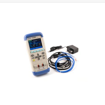
wydanie świadectwa wzorcowania jest płatne oddzielnie: 2000,- bez
ustawiania offsetu temperatury i wilgotności, alarmu lub
VAT, a cena ta obejmuje wzorcowanie w trzech punktach temperatury
automatycznego uruchamiania. Zaletą tego modelu jest automatyczne
zgodnie ze specyfikacją klienta.
Główne zalety termometru:
Funkcja
tworzenie plików PDF i CVS bez konieczności uruchamiania
rejestratora danych z możliwością zapisu do pamięci wewnętrznej lub
dodatkowego oprogramowania, po podłączeniu rejestratora do
komputera PC Wewnętrzne podtrzymanie bateryjne Dwa wejścia dla
komputera wygenerowane pliki są automatycznie wyświetlane.
sond temperatury Możliwość kalibracji w akredytowanym laboratorium
Urządzenie łączy się z komputerem za pomocą złącza USB-A, które
Interwałowe lub jednorazowe przechowywanie zmierzonych danych
jest ukryte pod plastikową osłoną, rejestrator jest zasilany baterią litową
temperatury z obu sond
Funkcja:HOLD
, która zamraża zmierzoną
CR2032.
Rejestratory danych są urządzeniami pomiarowymi
wartość na wyświetlaczu
MIN
- minimalna zmierzona temperatura,
MAX
-
przeznaczonymi do krótko- i długoterminowych pomiarów temperatury,
maksymalna zmierzona wartość,
AVG
- średnia temperatura dla każdej z
wilgotności
. Pomiary są wykonywane w ustawionych przez użytkownika
podłączonych sond.
REL
- wyświetlacz pokazuje różnicę temperatur
odstępach czasu, zwykle urządzenia te mogą przechowywać do
pomiędzy sondami T1 i T2.
Opakowanie zawiera:
- termometr- dwie
kilkudziesięciu tysięcy rekordów w jednym pomiarze. Po zakończeniu
sondy termoparowe typu K (dostarczone sondy termoparowe
pomiaru wszystkie zmierzone dane są przesyłane do komputera PC za
umożliwiają pomiary w zakresie od -50 do 200°C.)- oprogramowanie na
pośrednictwem portu USB. Dołączone oprogramowanie generuje
płycie CD- kabel jack-RS232- walizka transportowa
*konwerter RS232 na
przejrzyste wykresy i tabele na podstawie zmierzonych danych, dając
USB nie wchodzi w skład zestawu.
Oferujemy również sondę
użytkownikowi pełny przegląd zmian temperatury i wilgotności w
odpowiednią do termometru TES-1307 o zakresie temperatur od -50°C
zadanym okresie czasu. Rejestratory danych są idealnym narzędziem
do 1350°C
Silne pola RF mogą wpływać na mierzone wartości.
do pomiaru i kontroli w miejscach, w których wymagany jest stabilny
klimat, takich jak lodówki, piwnice, magazyny, duże gospodarstwa
rolne, szklarnie, chłodnie, pojazdy transportu publicznego, kontenery,
archiwa itp. Rejestratory danych są w stanie generować ciągłe zapisy od
kilku minut do kilku miesięcy. Dla tego produktu może zostać wydany
akredytowany certyfikat dokładności pomiaru temperatury lub