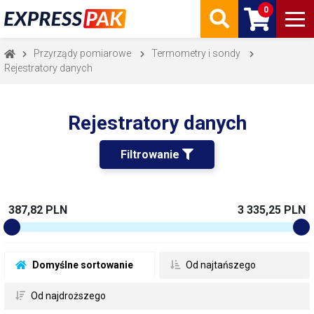
0
Przyrządy pomiarowe
Termometry i sondy
Rejestratory danych
Rejestratory danych
Filtrowanie 
387,82 PLN
3 335,25 PLN
 Domyślne sortowanie
 Od najtańszego
 Od najdroższego