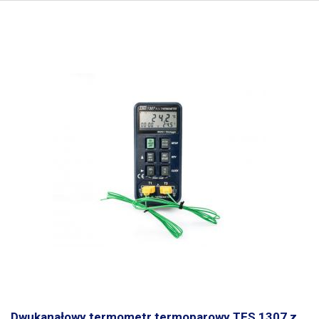
Dwukanałowy termometr termoparowy TES 1307 z