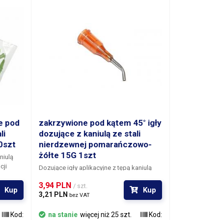
e pod
zakrzywione pod kątem 45° igły
li
dozujące z kaniulą ze stali
0szt
nierdzewnej pomarańczowo-
żółte 15G 1szt
niulą
cji
Dozujące igły aplikacyjne z tępą kaniulą
nachyloną pod kątem 45° do aplikacji
3,94 PLN 
/ szt.
materiałów w trudno dostępnych
Kup
Kup
3,21 PLN 
miejscach. Kaniula każdej igły jest
bez VAT
wykonana ze stali nierdzewnej i
okadą
Kod:
zamontowana za pomocą kleju w
na stanie
więcej niż 25 szt.
Kod: