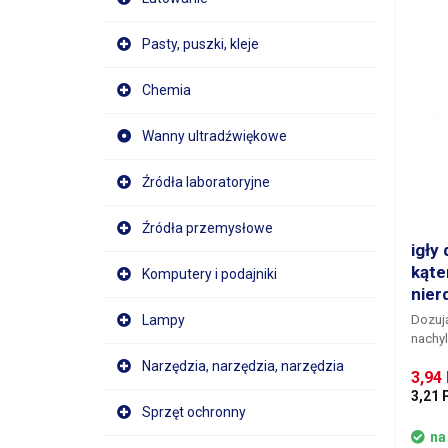
Pasty, puszki, kleje
Chemia
Wanny ultradźwiękowe
Źródła laboratoryjne
Źródła przemysłowe
igły
kąte
Komputery i podajniki
nier
Lampy
Dozują
nachyl
mater
Narzędzia, narzędzia, narzędzia
3,94
miejsc
wykona
3,21 
Sprzęt ochronny
zamon
nylon
na