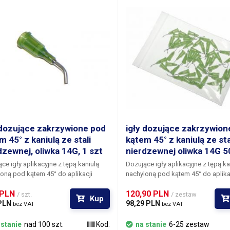
 dozujące zakrzywione pod
igły dozujące zakrzywion
m 45° z kaniulą ze stali
kątem 45° z kaniulą ze sta
dzewnej, oliwka 14G, 1 szt
nierdzewnej oliwka 14G 5
ce igły aplikacyjne z tępą kaniulą
Dozujące igły aplikacyjne z tępą ka
oną pod kątem 45° do aplikacji
nachyloną pod kątem 45° do aplika
iałów w trudno dostępnych
materiałów w trudno dostępnych
 PLN 
120,90 PLN 
ach. Kaniula każdej igły jest
miejscach. Kaniula każdej igły jest
/ szt.
/ zestaw
Kup
na ze stali nierdzewnej i
PLN 
wykonana ze stali nierdzewnej i
98,29 PLN 
bez VAT
bez VAT
towana za pomocą kleju w
zamontowana za pomocą kleju w
owej szyjce z gwintowaną blokadą
nylonowej szyjce z gwintowaną bl
 stanie
nad 100 szt.
Kod:
na stanie
6-25 zestaw