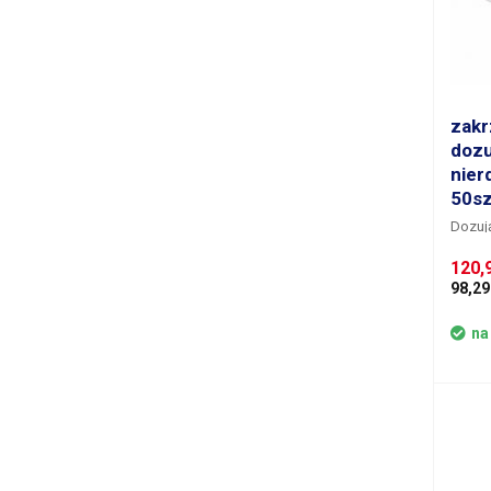
zakr
dozu
nier
50sz
Dozują
nachyl
120,
mater
98,29
miejsc
wykona
zamon
na
nylon
do prz
jest 
bloku
mocow
strzyk