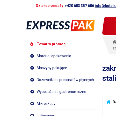
Dział sprzedaży
+420 603 357 606
info@hotair
Towar w promocji
za
Materiał opakowania
zakr
Maszyny pakujące
stal
Dozowniki do preparatów płynnych
Wyposażenie gastronomiczne
 D
Mikroskopy
Lutowanie