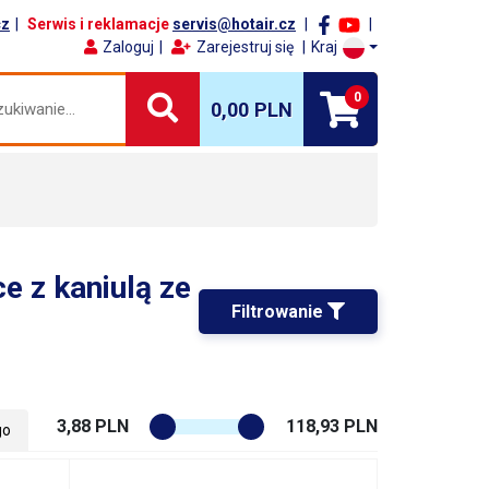
cz
Serwis i reklamacje
servis@hotair.cz
Zaloguj
Zarejestruj się
Kraj
0
0,00 PLN
e z kaniulą ze
Filtrowanie 
3,88 PLN
118,93 PLN
go