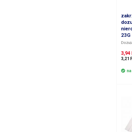
zakr
dozu
nier
23G 
Dozują
nachyl
3,94
mater
3,21 
miejsc
wykona
zamon
na
nylon
do prz
jest 
bloku
mocow
strzyk