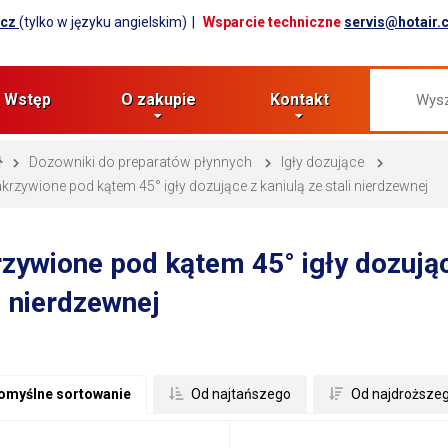
.cz
(tylko w języku angielskim)
Wsparcie techniczne
servis@hotair.
Wstęp
O zakupie
Kontakt
Dozowniki do preparatów płynnych
Igły dozujące
krzywione pod kątem 45° igły dozujące z kaniulą ze stali nierdzewnej
zywione pod kątem 45° igły dozując
i nierdzewnej
omyślne sortowanie
 Od najtańszego
 Od najdroższe