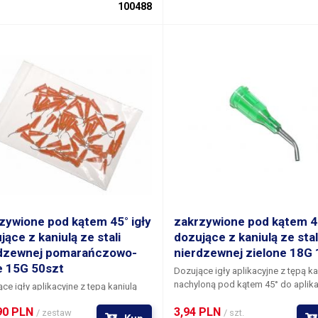
ykręcenia do kartridża. Każda z igieł
do przykręcenia do kartridża. Każda
100488
wyposażona w gwintowany system
jest wyposażona w gwintowany sy
jący do niezawodnego i szybkiego
blokujący do niezawodnego i szyb
ania do kartridża dozującego,
mocowania do kartridża dozująceg
awki lub ręcznego dozownika.
strzykawki lub ręcznego dozownik
zywione pod kątem 45° igły
zakrzywione pod kątem 45
jące z kaniulą ze stali
dozujące z kaniulą ze stal
dzewnej pomarańczowo-
nierdzewnej zielone 18G 
e 15G 50szt
Dozujące igły aplikacyjne z tępą ka
nachyloną pod kątem 45° do aplika
ce igły aplikacyjne z tępą kaniulą
materiałów w trudno dostępnych
oną pod kątem 45° do aplikacji
90 PLN 
3,94 PLN 
miejscach. Kaniula każdej igły jest
/ zestaw
/ szt.
iałów w trudno dostępnych