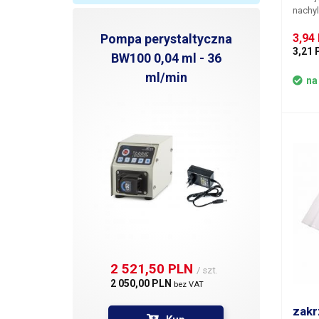
nachyl
mater
Pompa perystaltyczna
3,94
miejsc
wykona
3,21 
BW100 0,04 ml - 36
zamon
ml/min
nylon
na
do prz
jest 
bloku
mocow
strzyk
2 521,50 PLN 
/ szt.
2 050,00 PLN 
bez VAT
zakr