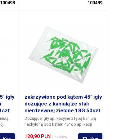
 z igieł
nylonowej szyjce z gwintowaną blokadą
100498
100489
stem
do przykręcenia do kartridża. Każda z igieł
kiego
jest wyposażona w gwintowany system
o,
blokujący do niezawodnego i szybkiego
a.
mocowania do kartridża dozującego,
strzykawki lub ręcznego dozownika.
° igły
zakrzywione pod kątem 45° igły
i
dozujące z kaniulą ze stali
1szt
nierdzewnej zielone 18G 50szt
niulą
Dozujące igły aplikacyjne z tępą kaniulą
cji
nachyloną pod kątem 45° do aplikacji
materiałów w trudno dostępnych
120,90 PLN 
miejscach. Kaniula każdej igły jest
/ zestaw