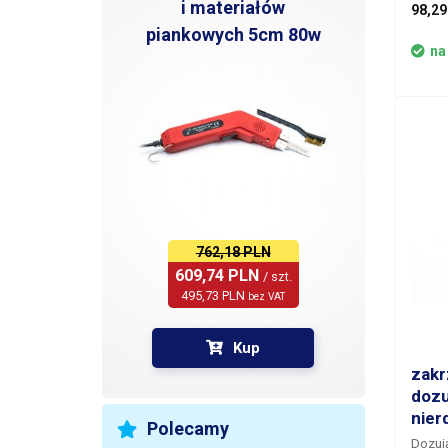
i materiałów
98,29
miejsc
piankowych 5cm 80w
wykona
zamon
na
nylon
do prz
jest 
bloku
mocow
strzyk
762,18 PLN
609,74 PLN 
/ szt.
495,73 PLN 
bez VAT
Kup
zakr
dozu
nier
Polecamy
Dozują