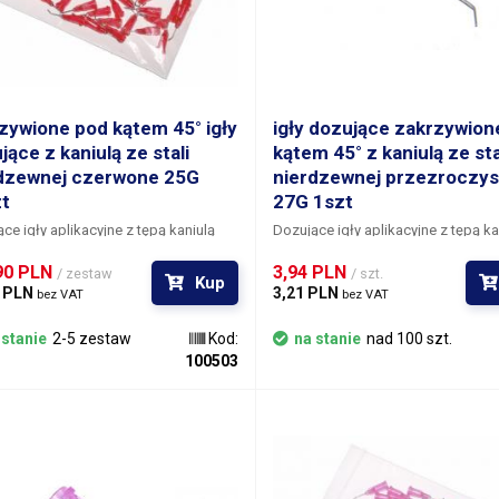
zywione pod kątem 45° igły
igły dozujące zakrzywion
jące z kaniulą ze stali
kątem 45° z kaniulą ze sta
dzewnej czerwone 25G
nierdzewnej przezroczys
t
27G 1szt
ce igły aplikacyjne z tępą kaniulą
Dozujące igły aplikacyjne z tępą ka
oną pod kątem 45° do aplikacji
nachyloną pod kątem 45° do aplika
90 PLN 
3,94 PLN 
iałów w trudno dostępnych
materiałów w trudno dostępnych
/ zestaw
/ szt.
Kup
 PLN 
3,21 PLN 
ach. Kaniula każdej igły jest
miejscach. Kaniula każdej igły jest
bez VAT
bez VAT
na ze stali nierdzewnej i
wykonana ze stali nierdzewnej i
towana za pomocą kleju w
zamontowana za pomocą kleju w
 stanie
2-5 zestaw
Kod:
na stanie
nad 100 szt.
owej szyjce z gwintowaną blokadą
nylonowej szyjce z gwintowaną bl
100503
ykręcenia do kartridża. Każda z igieł
do przykręcenia do kartridża. Każda
wyposażona w gwintowany system
jest wyposażona w gwintowany sy
jący do niezawodnego i szybkiego
blokujący do niezawodnego i szyb
ania do kartridża dozującego,
mocowania do kartridża dozująceg
awki lub ręcznego dozownika.
strzykawki lub ręcznego dozownik