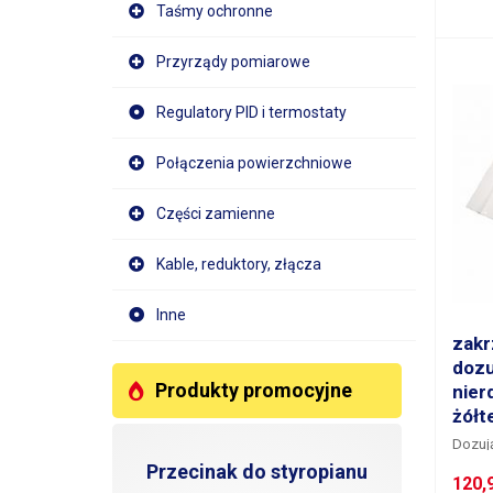
do prz
Taśmy ochronne
jest 
bloku
Przyrządy pomiarowe
mocow
strzyk
Regulatory PID i termostaty
Połączenia powierzchniowe
Części zamienne
Kable, reduktory, złącza
Inne
zakr
dozu
Produkty promocyjne
nier
żółt
Dozują
nachyl
Przecinak do styropianu
120,
mater