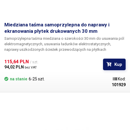
Miedziana taśma samoprzylepna do naprawy i
ekranowania płytek drukowanych 30 mm
Samoprzylepna taśma miedziana o szerokości 30 mm
do usuwania pól
elektromagnetycznych, usuwania ładunków elektrostatycznych,
naprawy uszkodzonych ścieżek przewodzących na płytkach
drukowanych itp. W porównaniu z taśmą aluminiową charakteryzuje się
znacznie wyższą przewodnością cieplną i wytrzymałością
115,64 PLN 
/ szt.
Kup
mechaniczną. Główną różnicą w stosunku do aluminium jest jednak
94,02 PLN 
bez VAT
doskonała lutowność miedzi. Poprzez zwykłe przyklejenie taśmy
przewodzącej można zbudować płaskie połączenie, które ma dobrą
na stanie
6-25 szt.
Kod:
obciążalność prądową ze względu na doskonałą przewodność
101929
elektryczną miedzi i które można łatwo połączyć z innymi częściami
obwodu poprzez lutowanie.