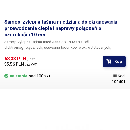
Samoprzylepna taśma miedziana do ekranowania,
przewodzenia ciepła i naprawy połączeń o
szerokości 10 mm
Samoprzylepna taśma miedziana do usuwania pól
elektromagnetycznych, usuwania ładunków elektrostatycznych,
naprawy uszkodzonych ścieżek przewodzących na płytkach
68,33 PLN 
drukowanych itp. W porównaniu z taśmą aluminiową, charakteryzuje się
/ szt.
Kup
ona znacznie wyższą przewodnością cieplną i wytrzymałością
55,56 PLN 
bez VAT
mechaniczną. Główną różnicą w stosunku do aluminium jest jednak
doskonała lutowność miedzi. Poprzez zwykłe przyklejenie taśmy
na stanie
nad 100 szt.
Kod:
przewodzącej można zbudować płaskie połączenie, które ma dobrą
101401
obciążalność prądową ze względu na doskonałą przewodność
elektryczną miedzi i które można łatwo połączyć z innymi częściami
obwodu poprzez lutowanie.