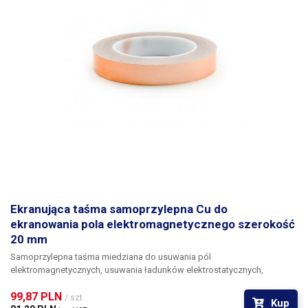
Ekranująca taśma samoprzylepna Cu do
ekranowania pola elektromagnetycznego szerokość
20 mm
Samoprzylepna taśma miedziana do usuwania pól
elektromagnetycznych, usuwania ładunków elektrostatycznych,
naprawy uszkodzonych ścieżek przewodzących na płytkach
99,87 PLN 
drukowanych itp. W porównaniu z taśmą aluminiową, charakteryzuje się
/ szt.
Kup