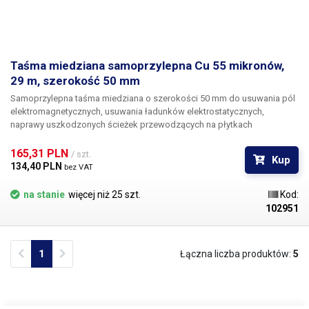
Taśma miedziana samoprzylepna Cu 55 mikronów,
29 m, szerokość 50 mm
Samoprzylepna taśma miedziana o szerokości 50 mm
do usuwania pól
elektromagnetycznych, usuwania ładunków elektrostatycznych,
naprawy uszkodzonych ścieżek przewodzących na płytkach
drukowanych itp. W porównaniu z taśmą aluminiową charakteryzuje się
znacznie wyższą przewodnością cieplną i wytrzymałością
165,31 PLN 
/ szt.
Kup
mechaniczną. Główną różnicą w stosunku do aluminium jest jednak
134,40 PLN 
bez VAT
doskonała lutowność miedzi. Poprzez zwykłe przyklejenie taśmy
przewodzącej można zbudować płaskie połączenie, które ma dobrą
na stanie
więcej niż 25 szt.
Kod:
obciążalność prądową ze względu na doskonałą przewodność
102951
elektryczną miedzi i które można łatwo połączyć z innymi częściami
obwodu poprzez lutowanie.
Previous
Next
1
Łączna liczba produktów:
5