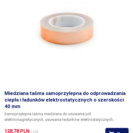
Miedziana taśma samoprzylepna do odprowadzania
ciepła i ładunków elektrostatycznych o szerokości
40 mm
Samoprzylepna taśma miedziana do usuwania pól
elektromagnetycznych, usuwania ładunków elektrostatycznych,
naprawy uszkodzonych ścieżek przewodzących na płytkach
128,78 PLN 
drukowanych itp. W porównaniu z taśmą aluminiową, charakteryzuje się
/ szt.