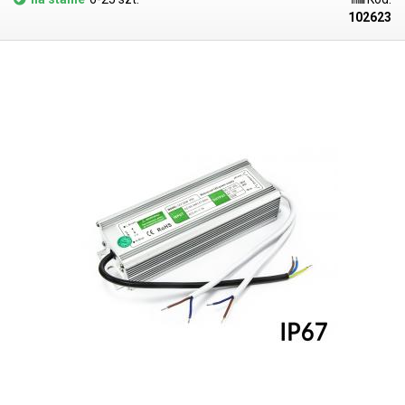
przeciążeniem. Stopień ochrony IP67 oznacza ochronę przed
102623
niebezpiecznym kontaktem z jakimkolwiek sprzętem, ochronę przed
wnikaniem ciał obcych lub pyłu oraz ochronę przed zanurzeniem w
wodzie przez 30 minut na głębokość jednego metra. Zasilacz nadaje
się na przykład do zewnętrznego zasilania oświetlenia LED o niskim
poborze mocy - taśm LED, chipów LED i innych zastosowań. Zawsze
należy pamiętać o wystarczającej rezerwie mocy (20-25%), zasilacz nie
powinien pracować na granicy swojej mocy przez długi czas. Więcej
zasilaczy przemysłowych o innych parametrach można znaleźć w
naszej ofercie. Skorzystaj z tego prostego obliczenia, aby obliczyć moc
wymaganą do zasilania taśm LED: Długość taśmy LED w metrach * moc
na metr * 1,25 (25% marginesu) = wymagana moc zasilacza (W).
Przykład: 2,5m * 10,8W * 1,25 = 28,25W < 36W = zasilacz jest idealny.