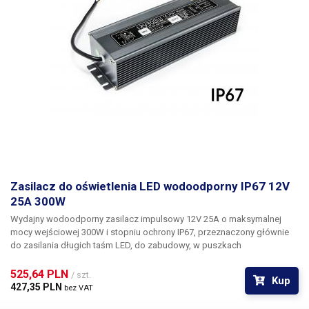
wymaganą do zasilania taśm LED: Długość taśmy LED w metrach * moc
na metr * 1,25 (25% marginesu) = wymagana moc zasilacza (W).
Przykład: 5,5m * 10,8W * 1,25 = 74,25W < 120W = zasilacz jest idealny.
Zasilacz do oświetlenia LED wodoodporny IP67 12V
25A 300W
Wydajny wodoodporny zasilacz impulsowy 12V 25A o maksymalnej
mocy wejściowej 300W
i stopniu ochrony
IP67
, przeznaczony głównie
do zasilania długich taśm LED, do zabudowy, w puszkach
przyłączeniowych i do użytku na zewnątrz. Ten przemysłowy zasilacz
jest zamknięty w profilowanej aluminiowej obudowie z szarym
525,64 PLN 
/ szt.
Kup
anodyzowanym wykończeniem, która jest uszczelniona na krawędziach
427,35 PLN 
bez VAT
żywicą epoksydową, nadając zasilaczowi stopień ochrony IP67, dzięki