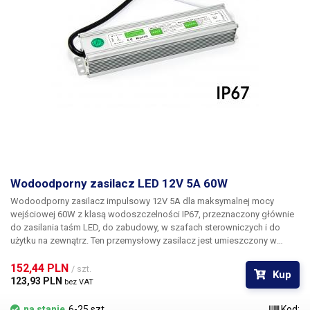
Przykład: 2m * 10,8W * 1,25 = 27W < 36W = zasilacz jest idealny.
Wodoodporny zasilacz LED 12V 5A 60W
Wodoodporny zasilacz impulsowy 12V 5A dla maksymalnej mocy
wejściowej 60W z klasą wodoszczelności
IP67, przeznaczony głównie
do zasilania taśm LED, do zabudowy, w szafach sterowniczych i do
użytku na zewnątrz. Ten przemysłowy zasilacz jest umieszczony w
profilowanej aluminiowej obudowie, która jest całkowicie zamknięta w
materiale izolacyjnym, co nadaje mu stopień ochrony IP67, dzięki czemu
152,44 PLN 
/ szt.
Kup
nadaje się do
zastosowań zewnętrznych w wilgotnym środowisku
.
123,93 PLN 
bez VAT
Napięcie wejściowe zasilacza wynosi 230V AC 50Hz, a wyjściowe 12V
5A. Zasilacz oferuje podstawową ochronę przed zwarciem i
na stanie
6-25 szt.
Kod: