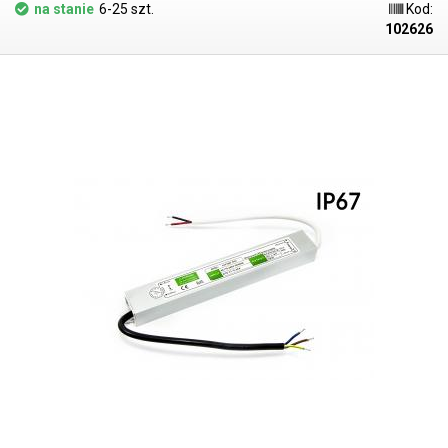
czemu
nadaje się do mokrych środowisk zewnętrznych
. Zasilacz
na stanie
6-25 szt.
Kod:
pobiera napięcie 230V AC 50Hz wraz z przewodem uziemiającym i
102626
wyprowadza dwie pary przewodów wyjściowych 12V 25A. Zasilacz
oferuje podstawową ochronę przed zwarciem i przeciążeniem. Stopień
ochrony IP67 oznacza ochronę przed niebezpiecznym kontaktem z
jakimkolwiek urządzeniem, ochronę przed wnikaniem ciał obcych lub
pyłu oraz ochronę przed zanurzeniem w wodzie przez 30 minut na
głębokość jednego metra. Zasilacz nadaje się na przykład do
zewnętrznego zasilania energochłonnego oświetlenia LED - długich
taśm LED, mocnych żarówek LED i innych aplikacji o dużym poborze
prądu. Zawsze należy pamiętać o wystarczającej rezerwie mocy (20-
25%), zasilacz nie powinien pracować na granicy swojej mocy przez
długi czas. Więcej zasilaczy przemysłowych o innych parametrach
można znaleźć w naszej ofercie. Skorzystaj z tego prostego obliczenia,
aby obliczyć moc wymaganą do zasilania taśm LED: Długość taśmy
LED w metrach * moc na metr * 1,25 (25% marginesu) = wymagana moc
zasilacza (W). Przykład: 18,5m * 10,8W * 1,25 = 249,75W < 300W =
zasilacz jest idealny.