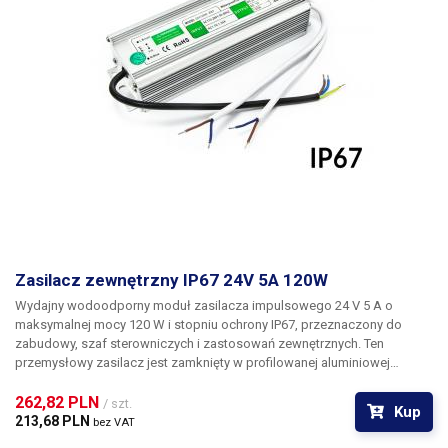
Zasilacz zewnętrzny IP67 24V 5A 120W
Wydajny wodoodporny moduł zasilacza impulsowego 24 V 5 A o
maksymalnej mocy 120 W
i stopniu ochrony
IP67
, przeznaczony do
zabudowy, szaf sterowniczych i zastosowań zewnętrznych. Ten
przemysłowy zasilacz jest zamknięty w profilowanej aluminiowej
obudowie, która jest uszczelniona do krawędzi za pomocą szczeliwa,
dzięki czemu zasilacz ma stopień ochrony IP67, dzięki czemu
262,82 PLN 
nadaje się
/ szt.
Kup
do mokrych środowisk zewnętrznych
. Zasilacz pobiera napięcie 230V
213,68 PLN 
bez VAT
AC 50Hz wraz z przewodem uziemiającym i wyprowadza dwie pary