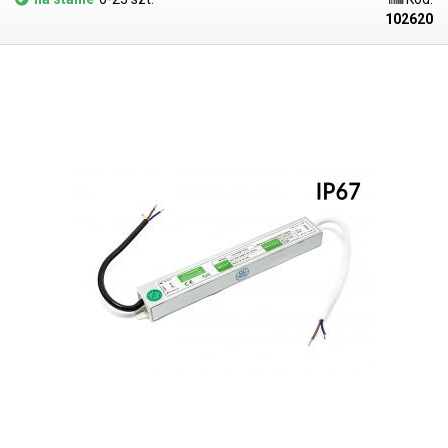
przeciążeniem. Stopień ochrony IP67 oznacza ochronę przed
102620
niebezpiecznym kontaktem z jakimkolwiek sprzętem, ochronę przed
wnikaniem ciał obcych lub pyłu oraz ochronę przed zanurzeniem w
wodzie przez 30 minut na głębokość jednego metra. Zasilacz nadaje
się na przykład do zewnętrznego zasilania oświetlenia LED o mniejszym
poborze mocy - np. taśmy LED, chipów LED i innych zastosowań o
niskim poborze prądu. Zawsze należy pamiętać o wystarczającej
rezerwie mocy (20-25%), zasilacz nie powinien pracować na granicy
swojej mocy przez dłuższy czas. Więcej zasilaczy przemysłowych o
innych parametrach można znaleźć w naszej ofercie. Skorzystaj z tego
prostego obliczenia, aby obliczyć moc wymaganą do zasilania taśm
LED: Długość taśmy LED w metrach * moc na metr * 1,25 (25%
marginesu) = wymagana moc zasilacza (W). Przykład: 1m * 10,8W * 1,25
= 13,5W < 15W = zasilacz jest odpowiedni.