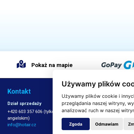
Pokaż na mapie
Używamy plików coo
Kontakt
Używamy plików cookie i innych
przeglądania naszej witryny, wy
Dział sprzedaży
analizować ruch w naszej witry
+420 603 357 606 (tylko w języku
angielskim)
Zgoda
Odmawiam
Zm
info@hotair.cz