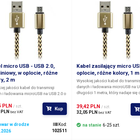
l micro USB - USB 2.0,
Kabel zasilający micro US
iniowy, w oplocie, różne
oplocie, różne kolory, 1 m
ry, 2 m
Wysokiej jakości kabel do transmis
danych i ładowania microUSB na U
ej jakości kabel do transmisji
długości 1 metra
, który nadaje się 
 i ładowania microUSB na USB 2.0 o
podłączenia wszystkich urządzeń
ści 2 metrów
, który nadaje się do
mobilnych wyposażonych w najczę
5 PLN 
czenia wszystkich urządzeń
39,42 PLN 
/ szt.
/ szt.
Kup
używane złącze microUSB i klasyc
nych wyposażonych w najczęściej
 PLN 
32,05 PLN 
bez VAT
bez VAT
złącze USB 2.0 (typ A) - np. z kom
ne złącze microUSB i klasyczne
stacjonarnym, laptopem lub klasy
 USB 2.0 (typ A) - np. z komputerem
owar w drodze
Kod:
na stanie
6-25 szt.
podróżną ładowarką USB. Kabel został
narnym, laptopem lub klasyczną
102511
.2026
wykonany w
technologii premium
,
 ładowarką USB. Kabel został