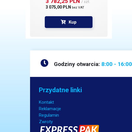
3 782,25 PLN 
/ szt.
3 075,00 PLN 
bez VAT
Kup
Godziny otwarcia:
8:00 - 16:00
Przydatne linki
Kontakt
Reklamacje
Regulamin
Zwroty