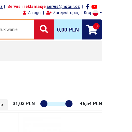
cz
Serwis i reklamacje
servis@hotair.cz
Zaloguj
Zarejestruj się
Kraj
0
0,00 PLN
31,03 PLN
46,54 PLN
go