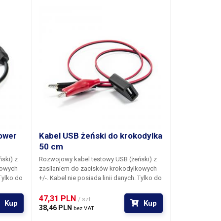
ności.
i, sam
nem
o
w
ci
ower
Kabel USB żeński do krokodylka
50 cm
ński)
z
Rozwojowy kabel testowy USB (żeński)
z
kowych
zasilaniem do zacisków krokodylkowych
 Tylko do
+/-. Kabel nie posiada linii danych. Tylko do
zasilania.
47,31 PLN 
/ szt.
Kup
Kup
38,46 PLN 
bez VAT