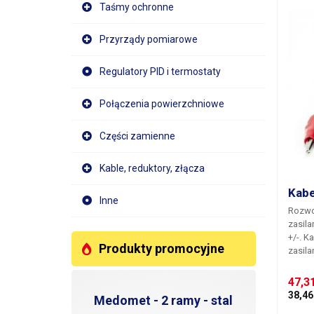
wykon
Taśmy ochronne
został
powło
Przyrządy pomiarowe
Oprócz
kabel 
nylonowym. Kabel zn
Regulatory PID i termostaty
nie ty
szybkieg
Połączenia powierzchniowe
dostęp
zależn
Części zamienne
magaz
Kable, reduktory, złącza
Kabe
Inne
Rozwo
zasil
+/-. K
Produkty promocyjne
zasila
47,3
38,46
Medomet - 2 ramy - stal