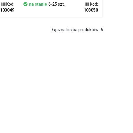
Kod:
na stanie
6-25 szt.
Kod:
103049
103050
Łączna liczba produktów:
6