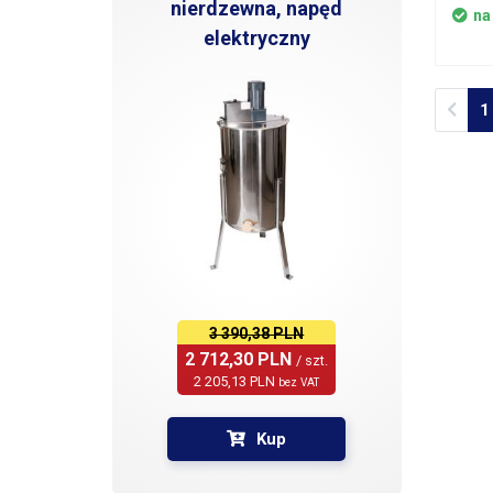
nierdzewna, napęd
na
elektryczny
Prev
1
3 390,38 PLN
2 712,30 PLN 
/ szt.
2 205,13 PLN 
bez VAT
Kup