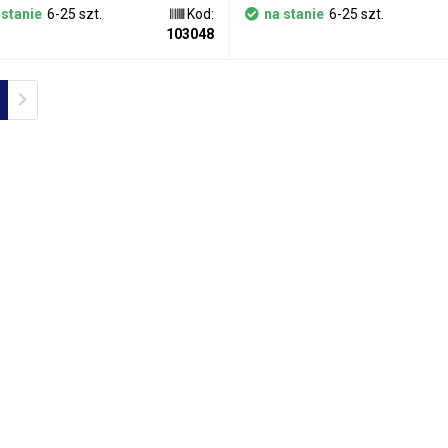
 stanie
6-25 szt.
Kod:
na stanie
6-25 szt.
103048
ious
Next