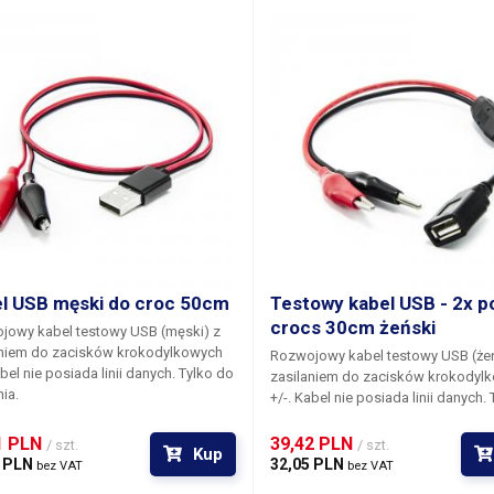
zostały pokryte grubą aluminiową
any w
technologii premium
, a złącza
powłoką, co dodaje mu ekskluzyw
y pokryte grubą aluminiową
Oprócz klasycznej gumowej izolacj
ką, co dodaje mu ekskluzywności.
kabel jest również opleciony włók
 klasycznej gumowej izolacji, sam
nylonowym. Kabel znajduje zastosowanie
jest również opleciony włóknem
nie tylko do ładowania, ale także d
ajduje zastosowanie
szybkiego transferu danych. Kable USB
lko do ładowania, ale także do
dostępne są w różnych kolorach, 
o transferu danych. Kable USB
zależności od aktualnej dostępnoś
ne są w różnych kolorach, w
magazynowej.
ości od aktualnej dostępności
ynowej.
l USB męski do croc 50cm
Testowy kabel USB - 2x p
crocs 30cm żeński
jowy kabel testowy USB (męski)
z
aniem do zacisków krokodylkowych
Rozwojowy kabel testowy USB (że
abel nie posiada linii danych. Tylko do
zasilaniem do zacisków krokodyl
nia.
+/-. Kabel nie posiada linii danych.
zasilania.
1 PLN 
39,42 PLN 
/ szt.
/ szt.
Kup
 PLN 
32,05 PLN 
bez VAT
bez VAT