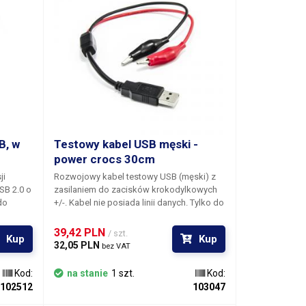
B, w
Testowy kabel USB męski -
power crocs 30cm
ji
Rozwojowy kabel testowy USB
(męski)
z
SB 2.0 o
zasilaniem do zacisków krokodylkowych
do
+/-. Kabel nie posiada linii danych. Tylko do
zasilania.
ściej
39,42 PLN 
/ szt.
Kup
Kup
zne
32,05 PLN 
bez VAT
puterem
czną
Kod:
na stanie
1 szt.
Kod:
102512
103047
 a złącza