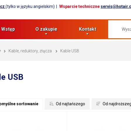
.cz
(tylko w języku angielskim)
Wsparcie techniczne
servis@hotair.
Wstęp
O zakupie
Kontakt
Kable, reduktory, złącza
Kable USB
le USB
omyślne sortowanie
 Od najtańszego
 Od najdroższe