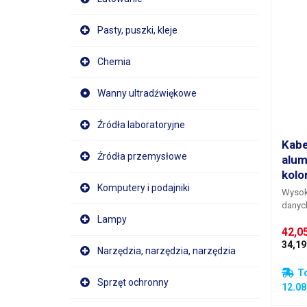
Pasty, puszki, kleje
Chemia
Wanny ultradźwiękowe
Źródła laboratoryjne
Kabe
Źródła przemysłowe
alum
kolo
Komputery i podajniki
Wysoki
danych
długo
Lampy
42,0
podłą
mobil
34,19
Narzędzia, narzędzia, narzędzia
używa
złącze
T
Sprzęt ochronny
stacjo
12.08
podróżną