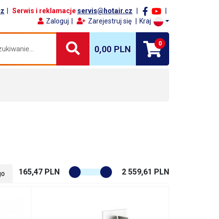
cz
Serwis i reklamacje
servis@hotair.cz
Zaloguj
Zarejestruj się
Kraj
0
0,00 PLN
165,47 PLN
2 559,61 PLN
go