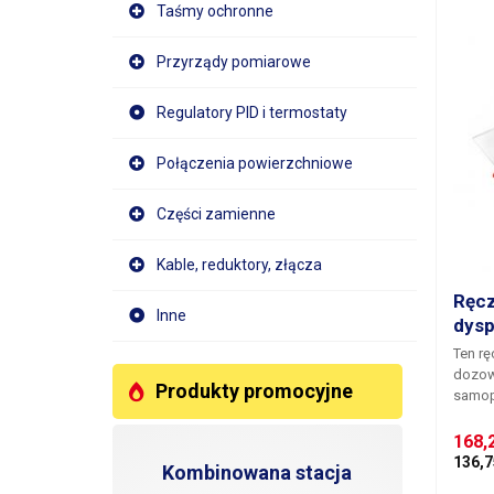
Podcza
Taśmy ochronne
operat
żmudn
Przyrządy pomiarowe
nawija
Zwijar
którym
Regulatory PID i termostaty
na cza
nawija
Połączenia powierzchniowe
nawij
czujni
kluczo
Części zamienne
przewl
czy ta
Kable, reduktory, złącza
którym
odwija
Ręcz
Inne
szpuli
dysp
drukow
Ten
rę
zwolni
dozow
zaczyn
Produkty promocyjne
samop
taśmy 
długo
można 
gumow
168,
nawini
jest w
nawoju
136,7
Kombinowana stacja
mechan
drugie