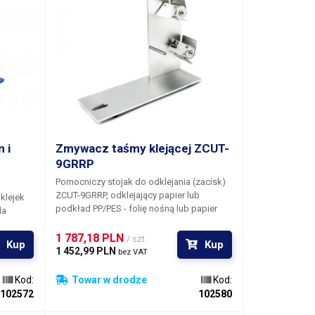
 i
Zmywacz taśmy klejącej ZCUT-
9GRRP
Pomocniczy stojak do odklejania (zacisk)
ZCUT-9GRRP, odklejający papier lub
aklejek
podkład PP/PES
- folię nośną lub papier
la
oddzielający od taśm samoprzylepnych,
d 25 do
które są następnie wydawane przez
1 787,18 PLN 
/ szt.
Kup
Kup
automatyczne dyspensery taśm ZCUT-9 i
1 452,99 PLN 
bez VAT
ZCUT-9GR, które nie odklejają podkładu,
ale odcinają taśmy razem z nim. Skutkuje
Kod:
Towar w drodze
Kod:
to ogromną oszczędnością czasu, jaki
no
102572
102580
operator musiałby poświęcić na odklejanie
ku