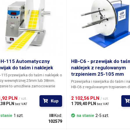
-H-115 Automatyczny
HB-C6 - przewijak do taśm
wijak do taśm i naklejek
naklejek z regulowanym
trzpieniem 25-105 mm
115 przewijarka do taśm i naklejek
o
icy wewnętrznej 25mm lub 38mm.
Przewijarka i nawijarka do taśm i n
zenie to umożliwia zamocowanie
HB-C6
z regulowanym trzpieniem d
i nawijanie lub przewijanie dowolnych
wewnętrznych średnic nawijania o
amoprzylepnych lub naklejek na
1,92 PLN 
2 102,56 PLN 
105 mm. Urządzenie to umożliwia
/ szt.
/ szt.
Kup
zylepną folię nośną. Jest to
,38 PLN 
zamocowanie rolki i nawijanie lub
1 709,40 PLN 
bez VAT
bez VAT
gólnie przydatne w przypadku
przewijanie dowolnych taśm
ek termotransferowych naklejek i
samoprzylepnych lub naklejek na
 stanie
1 szt.
Kod:
na stanie
2-5 szt.
t, które nie są wyposażone w system
samoprzylepną folię nośną. Jest o
102579
nia wydrukowanych naklejek.
szczególnie przydatne w przypad