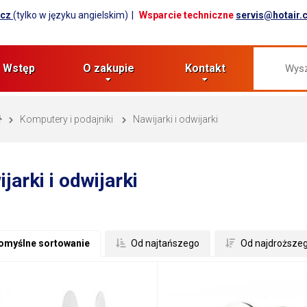
.cz
(tylko w języku angielskim)
Wsparcie techniczne
servis@hotair.
Wstęp
O zakupie
Kontakt
Komputery i podajniki
Nawijarki i odwijarki
jarki i odwijarki
omyślne sortowanie
 Od najtańszego
 Od najdroższe