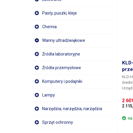
Pasty, puszki, kleje
Chemia
Wanny ultradźwiękowe
Źródła laboratoryjne
KLD
Źródła przemysłowe
prze
KLD-H-
Komputery i podajniki
średn
Urząd
rolki 
Lampy
taśm s
2 60
samopr
2 115
Narzędzia, narzędzia, narzędzia
szcze
drukar
na
etykie
Sprzęt ochronny
nawija