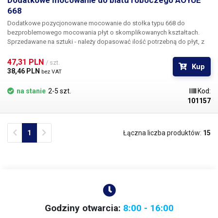
Dodatkowe mocowanie do blatu roboczego AOYUE
668
Dodatkowe pozycjonowane mocowanie do stołka typu 668 do
bezproblemowego mocowania płyt o skomplikowanych kształtach.
Sprzedawane na sztuki - należy dopasować ilość potrzebną do płyt, z
którymi pracujesz.
47,31 PLN 
/ szt.
Kup
38,46 PLN 
bez VAT
na stanie
2-5 szt.
Kod:
101157
Previous
Next
1
Łączna liczba produktów:
15
Godziny otwarcia:
8:00 - 16:00