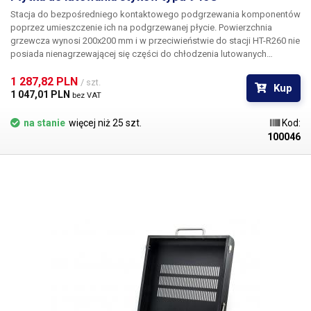
Stacja do bezpośredniego kontaktowego podgrzewania komponentów
poprzez umieszczenie ich na podgrzewanej płycie. Powierzchnia
grzewcza wynosi 200x200 mm i w przeciwieństwie do stacji HT-R260 nie
posiada nienagrzewającej się części do chłodzenia lutowanych
elementów poprzez przeciąganie ich na zimną część. Aluminiowa płyta
jest podgrzewana przez dwa elementy grzejne o łącznej mocy 800 W,
1 287,82 PLN 
/ szt.
Kup
równomiernie na całej powierzchni do wybranej temperatury.
1 047,01 PLN 
bez VAT
na stanie
więcej niż 25 szt.
Kod:
100046