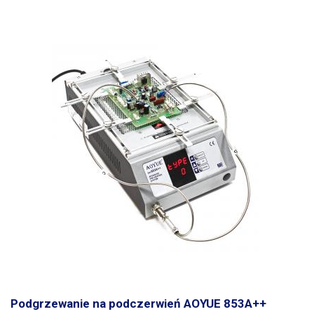
wysuwanych ramion z szybkozłączkami może również bez problemu
utrzymywać okrągłe lub owalne płytki PCB. W razie potrzeby uchwyt
można rozszerzyć o dodatkowe uchwyty PCB.
Podgrzewanie na podczerwień AOYUE 853A++