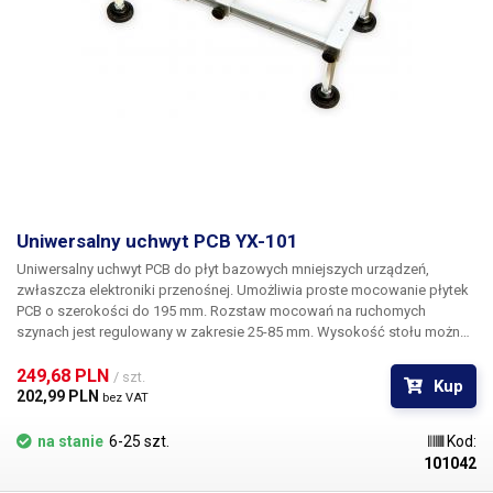
Uniwersalny uchwyt PCB YX-101
Uniwersalny uchwyt PCB do płyt bazowych mniejszych urządzeń,
zwłaszcza elektroniki przenośnej. Umożliwia proste mocowanie płytek
PCB o szerokości do 195 mm. Rozstaw mocowań na ruchomych
szynach jest regulowany w zakresie 25-85 mm. Wysokość stołu można
regulować poprzez przykręcenie nóżek w zakresie od ok. 70 do 105 mm
nad płytą bazową. Stół warsztatowy nadaje się do montażu płytek PCB
249,68 PLN 
/ szt.
Kup
podczas pracy z mikroskopem, gorącym powietrzem, podgrzewaniem,
202,99 PLN 
bez VAT
lutowaniem na podczerwień, rozlutowywaniem itp.
na stanie
6-25 szt.
Kod:
101042