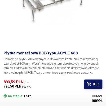
Płytka montażowa PCB typu AOYUE 668
Uchwyt do płytek drukowanych o dowolnym kształcie i maksymalnej
szerokości 305 mm. Wyrafinowany system obrotowych i wysuwanych
ramion z szybkim zwolnieniem może z łatwością utrzymywać okrągłe
lub owalne płytki PCB. Trzy pomocnicze szyny rowkowe zostały
zaprojektowane w celu dodatkowego zamocowania płytki drukowanej,
szczególnie pod punktem lutowniczym i zapobiegania jej uginaniu się
893,59 PLN 
/ szt.
Kup
podczas podgrzewania lutowanego obszaru.
726,50 PLN 
bez VAT
na stanie
1 szt.
Kod:
100994