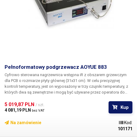
Pełnoformatowy podgrzewacz AOYUE 883
Cyfrowo sterowana nagrzewnica wstępna iR z obszarem grzewczym
dla PCB o rozmiarze płyty głównej (31x31 cm). W celu precyzyjnej
kontroli temperatury, jest on wyposażony w trzy czujniki temperatury, z
których dwa są zewnętrzne i mogą być używane przez operatora do
pomiaru temperatury w bardzo specyficznych miejscach. Podobnie jak
piece rozpływowe, podgrzewacz ten ma programowalny
5 019,87 PLN 
/ szt.
Kup
sześciosegmentowy profil rozpływu.
4 081,19 PLN 
bez VAT
Na zamówienie
Kod:
101171