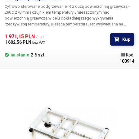
Cyfrowo sterowane podgrzewanie iR z dużą powierzchnią grzewczą -
280 x 270 mm i czujnikiem temperatury umieszczonym nad
powierzchnią grzewczą w celu dokładniejszego wykrywania
rzeczywistej temperatury. Bieżąca temperatura jest wyświetlana na
segmentowym wyświetlaczu LED. Na tym samym wyświetlaczu
widoczna jest wybrana temperatura w trybie regulacji.
1 971,15 PLN 
/ szt.
Kup
1 602,56 PLN 
bez VAT
na stanie
2-5 szt.
Kod:
100914