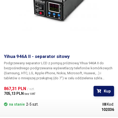
telefonu. Rozmiar płyty grzewczej wynosi 13 x 18 cm i może być
stosowany do urządzeń z wyświetlaczami do 6 cali. Cała stacja
grzewcza jest metalowa.
Yihua 946A II - separator sitowy
Podgrzewany separator LCD z pompą próżniową Yihua 946A II
do
bezpośredniego podgrzewania wyświetlaczy telefonów komórkowych
(Samsung, HTC, LG, Apple iPhone, Nokia, Microsoft, Huawei,...) i
tabletów o mniejszej przekątnej (do 7") w celu oddzielenia szkła
ochronnego (digitizera) od panelu LCD bez jego uszkodzenia.
Podgrzanie całej powierzchni powoduje rozluźnienie kleju UV, który
867,31 PLN 
/ szt.
Kup
łączy nakładki z panelem LCD, a usunięcie pękniętych nakładek bez
705,13 PLN 
bez VAT
uszkodzenia samego panelu LCD jest znacznie łatwiejsze, a sam
proces ma znacznie wyższy wskaźnik powodzenia. W porównaniu do
na stanie
2-5 szt.
Kod:
konwencjonalnej opalarki, która jest najczęściej używanym narzędziem
102036
do podgrzewania wyświetlacza, użycie opalarki do wyświetlaczy LCD