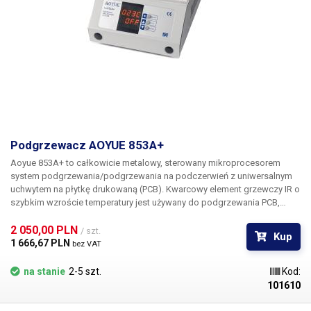
pokojową.
Podgrzewacz AOYUE 853A+
Aoyue 853A+ to całkowicie metalowy, sterowany mikroprocesorem
system podgrzewania/podgrzewania na podczerwień z uniwersalnym
uchwytem na płytkę drukowaną (PCB). Kwarcowy element grzewczy IR o
szybkim wzroście temperatury jest używany do podgrzewania PCB,
gdzie temperatura może być kontrolowana cyfrowo w zakresie 80-
380°C. aoyue 853A+ to podgrzewacz, który nadaje się do obróbki
2 050,00 PLN 
/ szt.
Kup
jedno- i dwustronnych płytek PCB, do obróbki układów BGA i micro
1 666,67 PLN 
bez VAT
BGA, QFP, PLCC, SOJ, SOP, małych SMD i innych komponentów i może
być używany zarówno do lutowania ołowiowego, jak i
na stanie
2-5 szt.
Kod:
bezołowiowego.do montażu PCB (płytek drukowanych) stacja jest
101610
wyposażona w precyzyjny uchwyt PCB, który może wygodnie trzymać
PCB o różnych kształtach. Wyrafinowany system obrotowych i