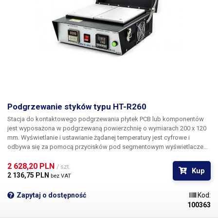
Podgrzewanie styków typu HT-R260
Stacja do kontaktowego podgrzewania płytek PCB lub komponentów
jest wyposażona w podgrzewaną powierzchnię o wymiarach 200 x 120
mm. Wyświetlanie i ustawianie żądanej temperatury jest cyfrowe i
odbywa się za pomocą przycisków pod segmentowym wyświetlaczem
LED. Można ustawić ekstremalnie wysokie temperatury do ponad 550°C,
jeśli wymaga tego aplikacja. W przypadku wyższych temperatur ważne
2 628,20 PLN 
/ szt.
Kup
jest prawidłowe odmierzanie czasu w celu utrzymania procesu -
2 136,75 PLN 
bez VAT
cyfrowy zegar dba o precyzyjne odmierzanie czasu.
Zapytaj o dostępność
Kod:
100363