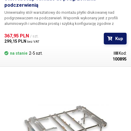
podczerwienią
Uniwersalny stół warsztatowy do montażu płytki drukowanej nad
podgrzewaczem na podczerwień. Wspornik wykonany jest z profili
aluminiowych i umożliwia prostą i szybką konfigurację zgodnie z
wymiarami płytki drukowanej. Wysokość płaszczyzny roboczej stołu
jest regulowana za pomocą czterech śrub w celu dostosowania do
367,95 PLN 
/ szt.
Kup
wszystkich typów podgrzewaczy iR. Maksymalny rozmiar PCB, który
299,15 PLN 
bez VAT
można zamocować to 39 x 29 cm.
na stanie
2-5 szt.
Kod:
100895