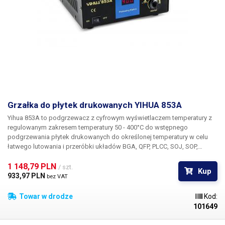
Grzałka do płytek drukowanych YIHUA 853A
Yihua 853A to podgrzewacz
z cyfrowym wyświetlaczem temperatury z
regulowanym zakresem temperatury
50 - 400°C
do
wstępnego
podgrzewania płytek drukowanych
do określonej temperatury w celu
łatwego lutowania i przeróbki układów BGA, QFP, PLCC, SOJ, SOP,
małych komponentów SMD. Dzięki wstępnemu podgrzewaniu, płytki
PCB i komponenty są podgrzewane do pożądanej temperatury, która nie
1 148,79 PLN 
/ szt.
Kup
uszkodzi komponentów, a jednocześnie temperatury zbliżonej do
933,97 PLN 
bez VAT
temperatury topnienia cyny, co znacznie przyspiesza proces naprawy.
Następnie wystarczy lekko podgrzać wymieniany chip/komponent za
Towar w drodze
Kod:
pomocą stacji gorącego powietrza lub lutownicy na podczerwień i
101649
wyjąć go.