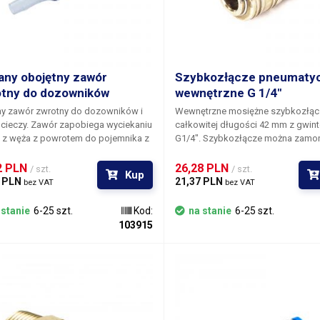
any obojętny zawór
Szybkozłącze pneumatyc
tny do dozowników
wewnętrzne G 1/4"
ny zawór zwrotny do dozowników i
Wewnętrzne mosiężne szybkozłąc
cieczy.
Zawór zapobiega wyciekaniu
całkowitej długości 42 mm z gwin
y z węża z powrotem do pojemnika z
G1/4". Szybkozłącze można zamo
ą, gdy pompa/dozownik cieczy jest
na rurze/wylocie z gwintem zewnę
many. Jeśli dozownik jest
1/4". Szybkozłącze wewnętrzne służy do
2 PLN 
26,28 PLN 
/ szt.
/ szt.
Kup
many, ciecz ma tendencję do
podłączenia rury/wylotu z gwintem
 PLN 
21,37 PLN 
bez VAT
bez VAT
ania z powrotem do pojemnika z
zewnętrznym i szybkozłączki/rurki
u grawitacji. Zastosowanie zaworu
gwintem 1/4".
 stanie
6-25 szt.
Kod:
na stanie
6-25 szt.
nego zapobiega wypływaniu płynu z
103915
nika, dzięki czemu proces
nia jest dokładniejszy i szybszy.
jest wykonany ze szkła, które jako
ał jest znacznie bardziej
ednie niż plastik lub metal,
aż nie zanieczyszcza płynu tak jak
ateriały. Całkowita długość zaworu