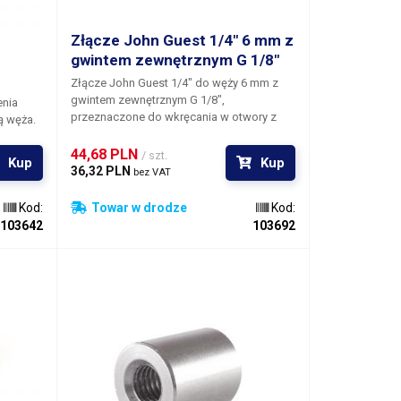
Złącze John Guest 1/4" 6 mm z
gwintem zewnętrznym G 1/8"
Złącze John Guest 1/4" do węży 6 mm
z
gwintem zewnętrznym G 1/8"
,
nia
przeznaczone do wkręcania w otwory z
ą węża.
gwintem wewnętrznym 1/8". Aby ułatwić
 jest
dokręcanie szybkozłącza JG 6 mm, złącze
44,68 PLN 
/ szt.
Kup
Kup
ma kształt nakrętki i można je dokręcić
36,32 PLN 
bez VAT
kluczem #12. System szybkozłączy John
łożyć na
Guest jest znany na całym świecie i
 osłona
Kod:
Towar w drodze
Kod:
szeroko stosowany we wszystkich
u węża.
103642
103692
urządzeniach dozujących, dystrybucji
napojów - w dozownikach napojów, w
kranach, w instalacjach wodno-
kanalizacyjnych, w systemach
pneumatycznych, do dystrybucji
sprężonego powietrza, w uzdatnianiu
wody, w motoryzacji itp.