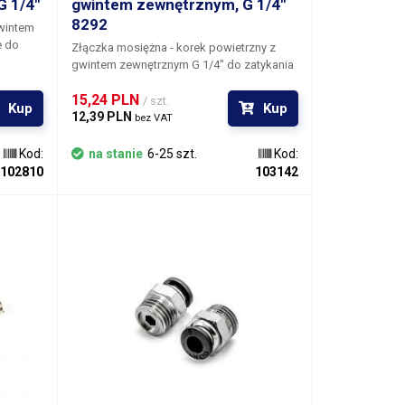
 1/4"
gwintem zewnętrznym, G 1/4"
8292
wintem
e do
Złączka mosiężna -
korek powietrzny z
gwintem zewnętrznym G 1/4" do zatykania
kręcanie
otworów w instalacjach wodnych,
t
15,24 PLN 
grzewczych, sprężarkach, zbiornikach
/ szt.
Kup
Kup
uczem
12,39 PLN 
ciśnieniowych itp. Cena dotyczy 1 sztuki.
bez VAT
 - nie
 dzięki
Kod:
na stanie
6-25 szt.
Kod:
 rurkę
102810
103142
ny na
y we
ch,
ach
h wodno-
zaniu
 itp.
mm
e