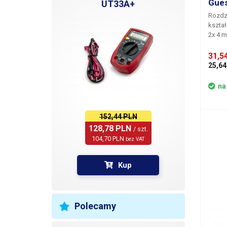
Gues
UT33A+
Rozdzi
kształc
2x 4 m
31,5
25,64
na
152,44 PLN
128,78 PLN 
/ szt.
104,70 PLN 
bez VAT
Kup
Polecamy