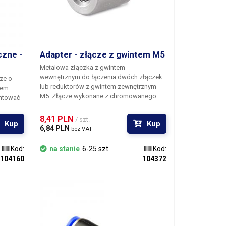
zne -
Adapter - złącze z gwintem M5
Metalowa złączka z gwintem
wewnętrznym do łączenia dwóch złączek
ze o
lub reduktorów z gwintem zewnętrznym
tem
M5. Złącze wykonane z chromowanego
ntować
mosiądzu o cylindrycznym profilu ma
trznym
średnicę 10 mm i długość 13 mm, gwint M5
8,41 PLN 
/ szt.
Kup
Kup
o standardowym skoku 0,8 znajduje się na
6,84 PLN 
bez VAT
całej długości złącza.
 z
Kod:
na stanie
6-25 szt.
Kod:
104160
104372