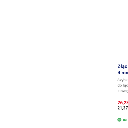
Złąc
4 m
Szybk
do łąc
zewnętrzn
plast
błyska
26,2
jedno
21,37
połącz
uszcze
na
używan