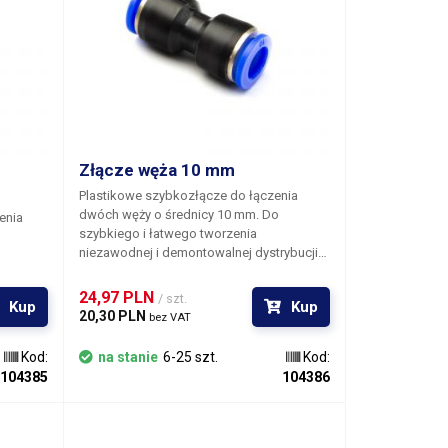
Złącze węża 10 mm
Plastikowe szybkozłącze do łączenia
dwóch węży o średnicy 10 mm.
Do
enia
szybkiego i łatwego tworzenia
niezawodnej i demontowalnej dystrybucji
powietrza bez użycia narzędzi.
systemu
rzędzi.
24,97 PLN 
/ szt.
Kup
Kup
20,30 PLN 
bez VAT
Kod:
na stanie
6-25 szt.
Kod:
104385
104386