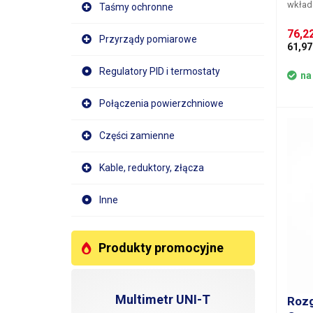
wkład
Taśmy ochronne
Luer L
sześci
76,2
Przyrządy pomiarowe
61,97
Regulatory PID i termostaty
na
Połączenia powierzchniowe
Części zamienne
Kable, reduktory, złącza
Inne
Produkty promocyjne
Multimetr UNI-T
Rozg