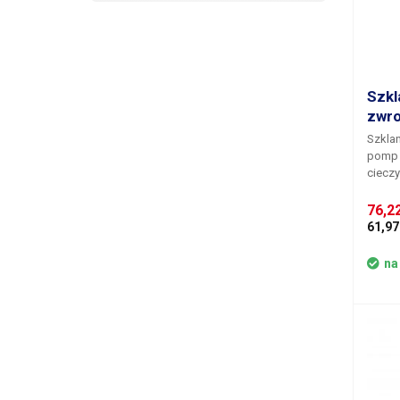
Szkl
zwro
Szkla
pomp 
ciecz
ciecz
zatrzy
76,2
zatrzy
61,97
spływ
powod
na
zwrot
dozow
dozowa
Zawór 
materi
odpowi
poniew
inne m