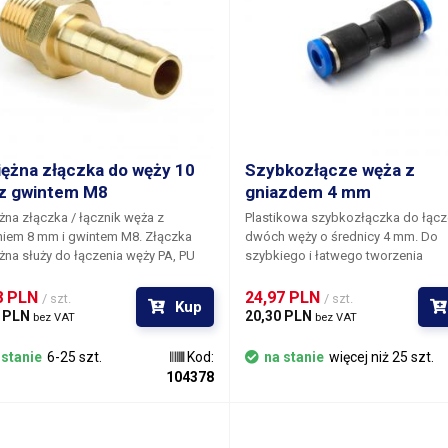
 65 mm, wlot i wylot mają średnicę 7
adaje się do silikonowych rurek o
cy zewnętrznej 8 mm. Zawór łączy
nik z cieczą z wlotem pompy.
ężna złączka do węży 10
Szybkozłącze węża z
z gwintem M8
gniazdem 4 mm
na złączka / łącznik węża z
Plastikowa szybkozłączka do łącz
eniem 8 mm i gwintem M8.
Złączka
dwóch węży o średnicy 4 mm.
Do
na służy do łączenia węży PA, PU
szybkiego i łatwego tworzenia
 o średnicy wewnętrznej 8 mm z rurą
niezawodnego i demontowanego 
łączką z gwintem wewnętrznym M8.
dystrybucji powietrza bez użycia na
8 PLN 
24,97 PLN 
/ szt.
/ szt.
Kup
 PLN 
20,30 PLN 
bez VAT
bez VAT
 stanie
6-25 szt.
Kod:
na stanie
więcej niż 25 szt.
104378