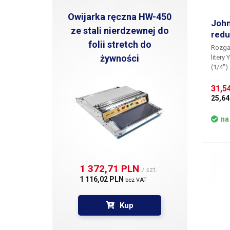
Owijarka ręczna HW-450
John
ze stali nierdzewnej do
redu
folii stretch do
Rozga
żywności
litery
(1/4").
31,5
25,64
na
1 372,71 PLN 
/ szt.
1 116,02 PLN 
bez VAT
Kup