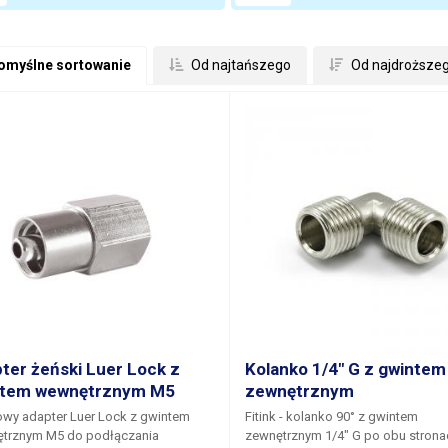
omyślne sortowanie
 Od najtańszego
 Od najdroższe
ter żeński Luer Lock z
Kolanko 1/4" G z gwintem
ntem wewnętrznym M5
zewnętrznym
owy adapter Luer Lock z gwintem
Fitink - kolanko 90° z gwintem
trznym M5
do podłączania
zewnętrznym 1/4" G po obu strona