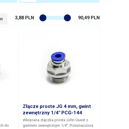
3,88 PLN
90,49 PLN
go
Złącze proste JG 4 mm, gwint
zewnętrzny 1/4" PCG-144
Wkręcana złączka prosta John Guest z
ch do
gwintem zewnętrznym 1/4". Przeznaczona