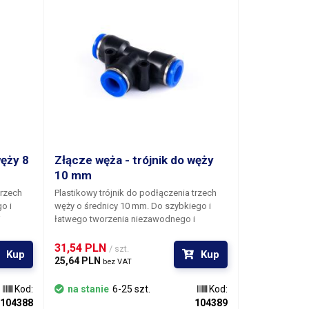
węży 8
Złącze węża - trójnik do węży
10 mm
trzech
Plastikowy trójnik do podłączenia trzech
o i
węży o średnicy 10 mm.
Do szybkiego i
i
łatwego tworzenia niezawodnego i
 systemu
niewymagającego użycia narzędzi systemu
dystrybucji powietrza. Produkt jest używany
31,54 PLN 
/ szt.
Kup
Kup
 i
wyłącznie do dystrybucji powietrza i
25,64 PLN 
bez VAT
niektórych rodzajów gazów.
Kod:
na stanie
6-25 szt.
Kod:
104388
104389