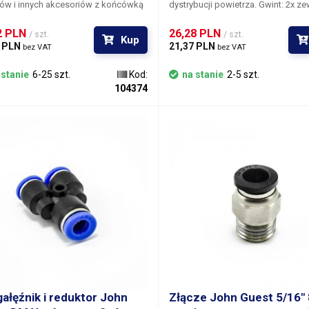
ów i innych akcesoriów z końcówką
dystrybucji powietrza. Gwint: 2x zewnętrzny
ock. Profil adaptera jest
1/4" G Wymiary: 28x28mm
okątny, co ułatwia dokręcanie.
2 PLN 
26,28 PLN 
/ szt.
/ szt.
Kup
 PLN 
21,37 PLN 
bez VAT
bez VAT
 stanie
6-25 szt.
Kod:
na stanie
2-5 szt.
104374
ałęźnik i reduktor John
Złącze John Guest 5/16"