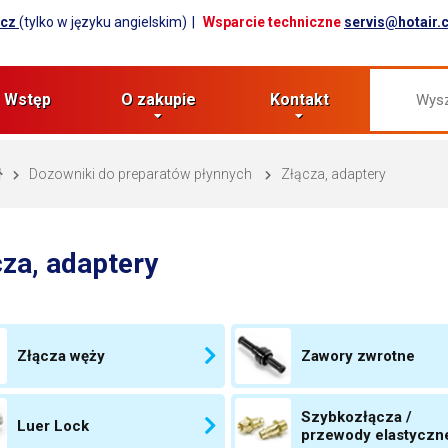
.cz
(tylko w języku angielskim)
Wsparcie techniczne
servis@hotair.
Wstęp
O zakupie
Kontakt
Dozowniki do preparatów płynnych
Złącza, adaptery
za, adaptery
Złącza węży
Zawory zwrotne
Szybkozłącza /
Luer Lock
przewody elastyczn