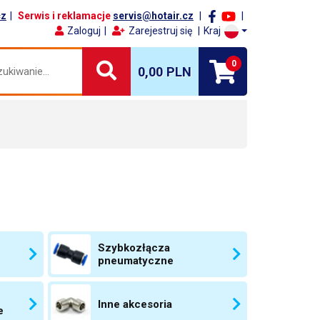
cz
Serwis i reklamacje
servis@hotair.cz
Zaloguj
Zarejestruj się
Kraj
0
0,00 PLN
Szybkozłącza
pneumatyczne
Inne akcesoria
e