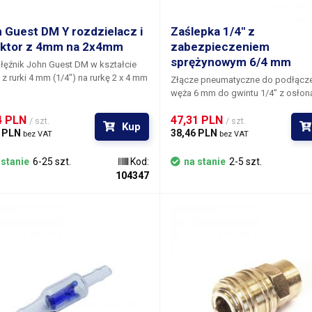
 Guest DM Y rozdzielacz i
Zaślepka 1/4" z
ktor z 4mm na 2x4mm
zabezpieczeniem
sprężynowym 6/4 mm
łęźnik John Guest DM w kształcie
 Y z rurki 4 mm (1/4") na rurkę 2 x 4 mm
Złącze pneumatyczne do podłącze
węża 6 mm do gwintu 1/4"
z osłon
Proste, całkowicie metalowe złącze
4 PLN 
47,31 PLN 
przeznaczone do węży o średnicy
/ szt.
/ szt.
Kup
 PLN 
zewnętrznej 6 mm, wąż wystarczy
38,46 PLN 
bez VAT
bez VAT
przepchnąć przez osłonę węża, na
zaślepkę i przykręcić, sprężynowa
 stanie
6-25 szt.
Kod:
na stanie
2-5 szt.
zapobiega pęknięciu lub ściśnięci
104347