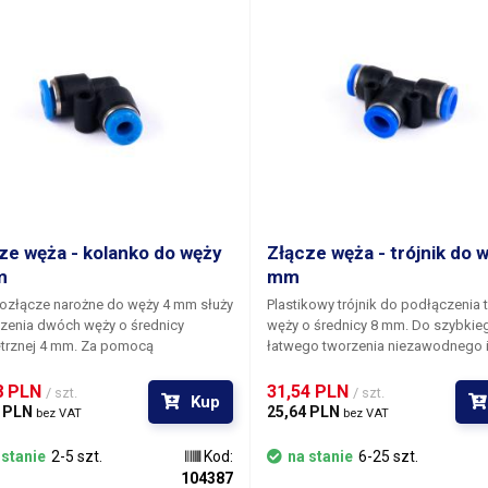
ze węża - kolanko do węży
Złącze węża - trójnik do 
m
mm
ozłącze
narożne do węży 4 mm
służy
Plastikowy trójnik do podłączenia 
zenia dwóch węży o średnicy
węży o średnicy 8 mm.
Do szybkieg
ej 4 mm. Za pomocą
łatwego tworzenia niezawodnego 
ikowego szybkozłącza można
niewymagającego użycia narzędzi
wicznie utworzyć hermetyczne, a
dystrybucji powietrza. Produkt jest używany
8 PLN 
31,54 PLN 
/ szt.
/ szt.
Kup
cześnie łatwe do demontażu
wyłącznie do dystrybucji powietrza
 PLN 
25,64 PLN 
bez VAT
bez VAT
enie bez użycia narzędzi i taśm
niektórych rodzajów gazów.
lniających. Szybkozłącza są
 stanie
2-5 szt.
Kod:
na stanie
6-25 szt.
e szczególnie do łączenia węży PE,
104387