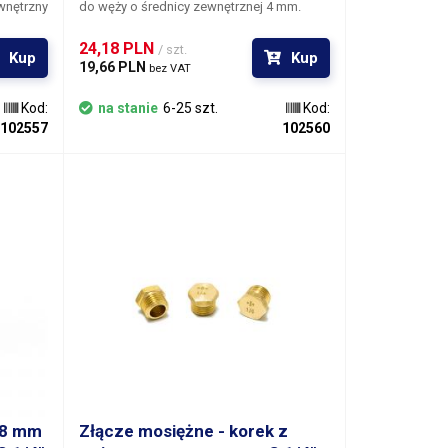
do węży o średnicy zewnętrznej 4 mm.
Węża nie można przepchnąć, wewnątrz
złączki znajduje się otwór na klucz
24,18 PLN 
/ szt.
Kup
Kup
imbusowy. Gwinty są zakończone
19,66 PLN 
bez VAT
gumowymi uszczelkami.
Kod:
na stanie
6-25 szt.
Kod:
102557
102560
 8 mm
Złącze mosiężne - korek z