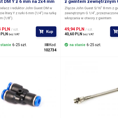
t DM Y z 6 mm na 2x4 mm
z gwintem zewnętrznym G
elacz i reduktor John Guest DM w
Złącze John Guest 5/16" 8 mm
z
g
ie litery Y z rurki 6 mm (1/4") na rurkę
zewnętrznym G 1/4"
, przeznaczon
m (1/8").
wkręcania w otwory z gwintem
wewnętrznym 1/4". Aby ułatwić do
złącza JG 8 mm, złączka ma kształ
4 PLN 
49,94 PLN 
/ szt.
/ szt.
Kup
nakrętki, którą można dokręcić kl
 PLN 
40,60 PLN 
bez VAT
bez VAT
#14.
Złącze jest w pełni przelotowe
ma stożka imbusowego na końcu
,
 stanie
6-25 szt.
Kod:
na stanie
6-25 szt.
czemu można je przeciągnąć przez
102734
aż do dna pojemnika. System
szybkozłączy John Guest jest zna
całym świecie i szeroko stosowan
wszystkich urządzeniach dozujący
dystrybucji napojów - w dozownik
napojów, w kranach, w instalacjac
kanalizacyjnych, w systemach
pneumatycznych, do dystrybucji
sprężonego powietrza, w oczyszc
wody, w przemyśle motoryzacyjnym
John Guest JG 5/16" 8mm - gwint
zewnętrzny G 1/4" Długość: 21,5 
Materiał: metal, tworzywo sztuczn