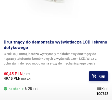
Drut tnący do demontażu wyświetlacza LCD i ekranu
dotykowego
Cienki (0,11mm), bardzo wytrzymały molibdenowy drut tnący do
naprawy telefonów komórkowych z wyświetlaczem LCD. Wraz z
uchwytami do jego mocowania służy do mechanicznego cięcia
ciernego warstwy kleju między wyświetlaczem a digitizerem. Długość
drutu wynosi 50m.
60,45 PLN 
/ szt.
Kup
49,15 PLN 
bez VAT
na stanie
6-25 szt.
Kod:
100742