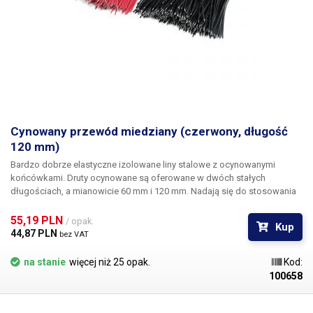
Cynowany przewód miedziany (czerwony, długość
120 mm)
Bardzo dobrze elastyczne izolowane liny stalowe z ocynowanymi
końcówkami. Druty ocynowane są oferowane w dwóch stałych
długościach, a mianowicie 60 mm i 120 mm. Nadają się do stosowania
podczas napraw różnych układów elektronicznych, podłączania pinów,
ustawiania ścieżek itp Opakowanie zawiera 200 sztuk przewodów w
55,19 PLN 
/ opak.
Kup
kolorze czerwonym lub czarnym.
44,87 PLN 
bez VAT
na stanie
więcej niż 25 opak.
Kod:
100658