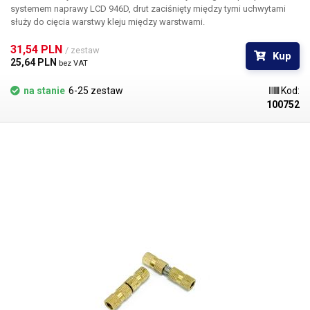
systemem naprawy LCD 946D, drut zaciśnięty między tymi uchwytami
służy do cięcia warstwy kleju między warstwami.
31,54 PLN 
/ zestaw
Kup
25,64 PLN 
bez VAT
na stanie
6-25 zestaw
Kod:
100752