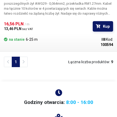
poszczególnych żył AWG29 - 0,064mm2, przekładka RM1.27mm. Kabel
ma łącznie 10 kolorów w 4 powtarzających się seriach. Kable można
łatwo rozdzielić na żądaną liczbę żył. Nadaje się do naprawy różnych
układów elektronicznych, łączenia pinów, rozwoju, elastycznych
połączeń w urządzeniach komunikacyjnych, do budowy aplikacji
16,56 PLN 
/ m
Kup
Arduino i innych Sprzedawane na metry. Minimalna długość to 1 m.
13,46 PLN 
bez VAT
na stanie
6-25 m
Kod:
100594
Previous
Next
1
Łączna liczba produktów:
9
Godziny otwarcia:
8:00 - 16:00