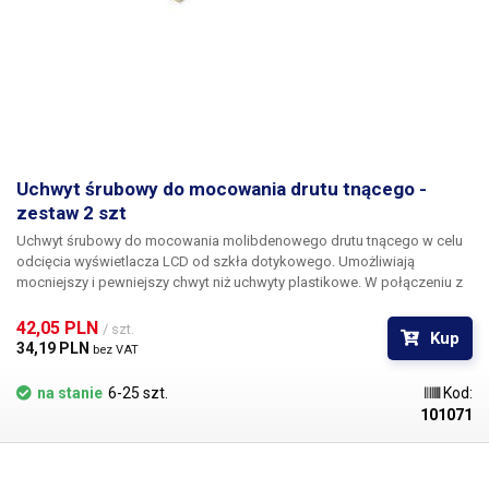
Uchwyt śrubowy do mocowania drutu tnącego -
zestaw 2 szt
Uchwyt śrubowy do mocowania molibdenowego drutu tnącego w celu
odcięcia wyświetlacza LCD od szkła dotykowego. Umożliwiają
mocniejszy i pewniejszy chwyt niż uchwyty plastikowe. W połączeniu z
systemem naprawy LCD 946D, drut zaciśnięty między tymi uchwytami
służy do cięcia warstwy kleju między wyświetlaczem LCD a szkłem.
W
42,05 PLN 
/ szt.
Kup
zestawie znajdują się 2 sztuki uchwytów drucianych
34,19 PLN 
bez VAT
na stanie
6-25 szt.
Kod:
101071