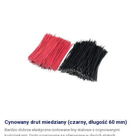
Cynowany drut miedziany (czarny, długość 60 mm)
Bardzo dobrze elastyczne izolowane liny stalowe z ocynowanymi
końcówkami. Druty ocynowane są oferowane w dwóch stałych