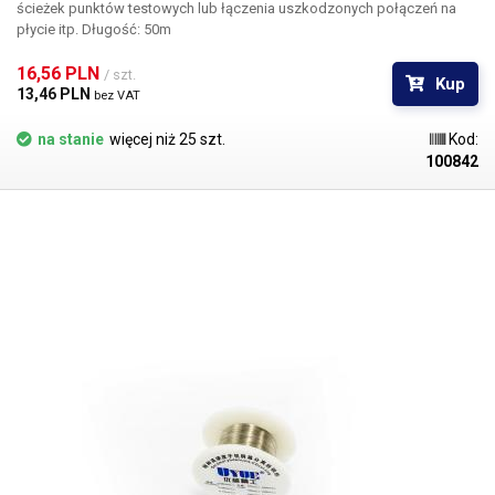
ścieżek punktów testowych lub łączenia uszkodzonych połączeń na
płycie itp. Długość: 50m
16,56 PLN 
/ szt.
Kup
13,46 PLN 
bez VAT
na stanie
więcej niż 25 szt.
Kod:
100842