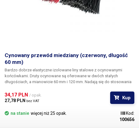
Cynowany przewód miedziany (czerwony, długość
60 mm)
Bardzo dobrze elastyczne izolowane liny stalowe z ocynowanymi
końcówkami. Druty ocynowane są oferowane w dwóch stałych
długościach, a mianowicie 60 mm i 120 mm. Nadają się do stosowania
podczas napraw różnych układów elektronicznych, podłączania pinów,
ustawiania ścieżek itp Opakowanie zawiera 200 sztuk przewodów w
34,17 PLN 
/ opak.
Kup
kolorze czerwonym lub czarnym.
27,78 PLN 
bez VAT
na stanie
więcej niż 25 opak.
Kod:
100656