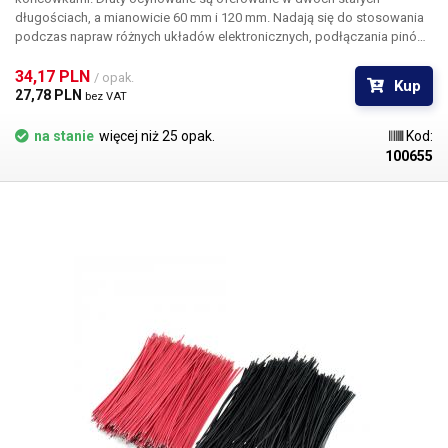
długościach, a mianowicie 60 mm i 120 mm. Nadają się do stosowania
podczas napraw różnych układów elektronicznych, podłączania pinów,
ustawiania ścieżek itp Opakowanie zawiera 200 sztuk przewodów w
kolorze czerwonym lub czarnym.
34,17 PLN 
/ opak.
Kup
27,78 PLN 
bez VAT
na stanie
więcej niż 25 opak.
Kod:
100655