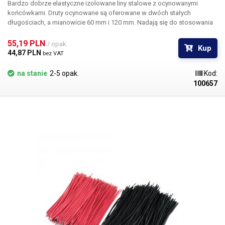
Bardzo dobrze elastyczne izolowane liny stalowe z ocynowanymi
końcówkami. Druty ocynowane są oferowane w dwóch stałych
długościach, a mianowicie 60 mm i 120 mm. Nadają się do stosowania
podczas napraw różnych układów elektronicznych, podłączania pinów,
ustawiania ścieżek itp Opakowanie zawiera 200 sztuk przewodów w
55,19 PLN 
/ opak.
Kup
kolorze czerwonym lub czarnym.
44,87 PLN 
bez VAT
na stanie
2-5 opak.
Kod:
100657