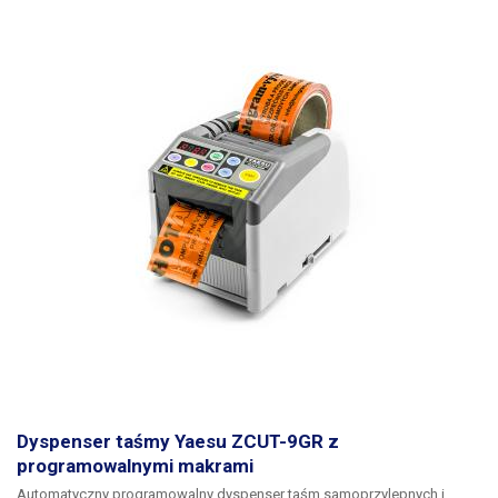
rozwinięcie taśmy na żądaną długość za pomocą przycisku podawania
taśmy, a następnie odcięcie taśmy za pomocą przycisku start. Do
urządzenia można wkładać taśmy samoprzylepne i nieprzylepne,
kaptonowe, metalowe, izolacyjne, maskujące, teflonowe, celofanowe,
aluminiowe, miedziane, papierowe i inne o różnych szerokościach. Z
boku dyspensera znajduje się dźwignia mocująca, która przesuwa
szyny mocujące, które pozycjonują taśmę na środku dyspensera. Ostrze
można łatwo wymienić na nowe, gdy się zużyje, które są częścią naszej
oferty.
Dyspenser taśmy Yaesu ZCUT-9GR z
programowalnymi makrami
Automatyczny programowalny dyspenser taśm samoprzylepnych i