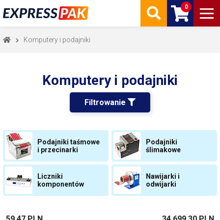
0
Komputery i podajniki
Komputery i podajniki
Filtrowanie 
Podajniki taśmowe
Podajniki
i przecinarki
ślimakowe
Liczniki
Nawijarki i
komponentów
odwijarki
59,47 PLN
34 699,30 PLN