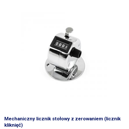
Mechanizm tnący można łatwo wymienić na nowe ostrza lub całkowicie
ponownie uruchomić dla tej samej liczby, naciskając zielony przycisk w
wymienić, gdy jest zużyty. Demonstracja wideo
punkcie dozowania. Jest to bardzo przydatne do odliczania wkrętów,
które muszą być wkręcone w poszczególne urządzenia lub do
pakowania wkrętów w dokładnych ilościach. Alternatywnie do
wydawania wkrętów operatorom na linii. Prędkość dozowania jest
zmienna - w zależności od średnicy śrub. Prędkość można regulować z
tyłu obudowy, gdzie znajduje się potencjometr do tego celu. W
przypadku wkrętów przedstawionych na zdjęciach (średnica 2 mm,
długość 5 mm) maksymalna prędkość dozowania została zmierzona
na poziomie 400 wkrętów/minutę. To urządzenie nie jest przeznaczone
do dozowania pojedynczych wkrętów - urządzenie jest przeznaczone
do dozowania wkrętów do wcześniej przygotowanego worka lub
pudełka. Do dozowania pojedynczych wkrętów i ich późniejszego
usuwania za pomocą namagnesowanego śrubokręta oferujemy
podobne urządzenia.
Mechaniczny licznik stołowy z zerowaniem (licznik
kliknięć)