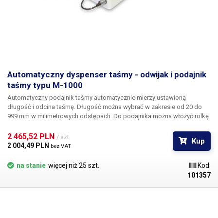
Automatyczny dyspenser taśmy - odwijak i podajnik
taśmy typu M-1000
Automatyczny podajnik taśmy automatycznie mierzy ustawioną
długość i odcina taśmę. Długość można wybrać w zakresie od 20 do
999 mm w milimetrowych odstępach. Do podajnika można włożyć rolkę
taśmy o szerokości od 7 do 52 mm. Na trzpieniu odwijającym można
zamontować trzy różne średnice powszechnie używanych rurek.
2 465,52 PLN 
/ szt.
Kup
Dozowanie odbywa się w trybie ręcznym lub automatycznym.
2 004,49 PLN 
bez VAT
na stanie
więcej niż 25 szt.
Kod:
101357