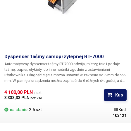
Dyspenser taśmy samoprzylepnej RT-7000
Automatyczny dyspenser taśmy RT-7000 odwija, mierzy, tnie i podaje
taśmę, papier, etykiety lub inne nośniki zgodnie z ustawieniami
użytkownika.
Długość cięcia można ustawić w zakresie od 6 mm do 999
mm. W pamięci urządzenia można zapisać do 6 różnych długości, a do
przełączania wymaganej długości można użyć przycisku. Dostępny jest
tryb w pełni automatyczny, w którym po usunięciu taśmy RT-7000
4 100,00 PLN 
/ szt.
Kup
automatycznie odwija i tnie następną taśmę, lub tryb półautomatyczny,
3 333,33 PLN 
bez VAT
w którym operator ustawia jednolitą długość i używa przycisku START,
aby rozpocząć odwijanie taśmy.
Podajnik ma również funkcję liczenia
na stanie
2-5 szt.
Kod:
sztuk (1-999), aktualna liczba pozostałych sztuk jest wyświetlana na
103121
wyświetlaczu
. Podajnik taśmy
RT-7000
może dozować z dwóch taśm
jednocześnie. Do dolnej części urządzenia przymocowana jest płyta
dzieląca, którą można wyjąć i włożyć do komory taśmy, aby podzielić ją