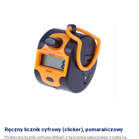
na dwie komory. Dzięki parze czujników optycznych podajnik taśmy
czeka na usunięcie obu pociętych taśm przed rozpoczęciem kolejnego
cięcia. Można włożyć taśmę o dowolnym rozmiarze bez konieczności
zwracania uwagi na dokładną średnicę rolki (maks. 300 mm) - nie ma
potrzeby wkładania żadnego trzpienia, taśma sama utrzymuje się w
korpusie dyspensera po włożeniu. Taśma może być odwijana z dwóch
rolek jednocześnie, taśmy mogą mieć różne szerokości. Korpus
dyspensera ma minimalistyczny funkcjonalny design, bezpośrednio w
korpusie dyspensera znajduje się pęseta do bezpiecznego wyciągania
zakleszczonych taśm, w dolnej części dyspensera znajduje się
przegroda oddzielająca do odwijania z dwóch taśm jednocześnie,
zatrzask bezpieczeństwa i butelka oleju silikonowego do smarowania
kół zębatych obcinacza.
RT-7000 może być ładowany taśmami
winylowymi, polietylenowymi, maskującymi, teflonowymi, dwustronnymi,
miękkimi, papierowymi, acetatowymi, bawełnianymi, z włókna
szklanego, Normex, mylar, Kapton, celofan, folia aluminiowa i innymi.
Ręczny licznik cyfrowy (clicker), pomarańczowy
Podręczny licznik cyfrowy (kliker) z tworzywa sztucznego z pętlą na