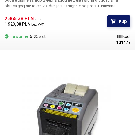
podaje taśmę samoprzylepną zgodnie z ustawioną długością na
obracającej się rolce, z której jest następnie po prostu usuwana.
Rozwiązanie to jest szczególnie odpowiednie dla miejsc pracy, w
których pracuje kilka osób, ponieważ rolka może pomieścić do 30
2 365,38 PLN 
/ szt.
Kup
przyciętych pasków - odstępy można regulować.
1 923,08 PLN 
bez VAT
na stanie
6-25 szt.
Kod:
101477