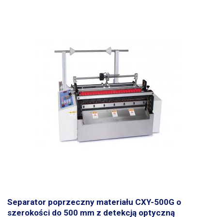
do niedokładnego zliczenia końcowego. Obok wyświetlacza po lewej
stronie znajduje się mały przycisk do resetowania zliczonej ilości, a po
prawej stronie znajduje się przycisk do podświetlania wyświetlacza,
dzięki podświetleniu można sprawdzić stan wyświetlacza nawet w
warunkach słabego oświetlenia. Klicker posiada gumowy pasek, który
można owinąć wokół palca, mocowanie na palec poprawia
przyczepność i zapobiega przypadkowemu upuszczeniu podczas
liczenia przez długi czas. Licznik jest zasilany 2x bateriami LR1130
(AG10)
Zawartość opakowania:
licznik cyfrowy (kliker) czerwony, 2x
baterie LR1130 Kolor produktu może się różnić w zależności od
aktualnego stanu magazynowego
Parametry:
Materiał: tworzywo
sztuczne Liczba kliknięć: 1-99999 Zasilanie: 2x LR1130 Wewnętrzna
średnica oczka: maks. 32 mm Wymiary taśmy: 105x15mm (dłxszerxwys)
Wymiary licznika: 28x35x17,5 (dł. x wys. x szer.) Waga: 13g
Separator poprzeczny materiału CXY-500G o
szerokości do 500 mm z detekcją optyczną