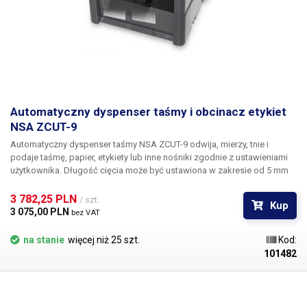
Automatyczny dyspenser taśmy i obcinacz etykiet
NSA ZCUT-9
Automatyczny dyspenser taśmy
NSA ZCUT-9
odwija, mierzy, tnie i
podaje taśmę, papier, etykiety lub inne nośniki zgodnie z ustawieniami
użytkownika. Długość cięcia może być ustawiona w zakresie od 5 mm
do 999 mm i może być przechowywana dzięki wbudowanej pamięci -
do 6 długości. Można włożyć taśmę o dowolnym rozmiarze bez
3 782,25 PLN 
/ szt.
Kup
konieczności zwracania uwagi na dokładną średnicę rolki (maks. 300
3 075,00 PLN 
bez VAT
mm) - nie ma potrzeby wkładania żadnego trzpienia, taśma sama
utrzymuje się w korpusie dyspensera po włożeniu. Taśmę można
na stanie
więcej niż 25 szt.
Kod:
odwijać z dwóch rolek jednocześnie, taśmy mogą mieć różne
101482
szerokości.