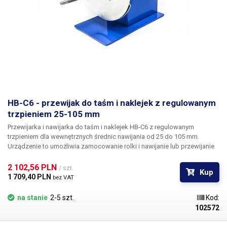
aby usunąć resztki kleju.
Opakowanie:
dyspenser, przewód zasilający
HB-C6 - przewijak do taśm i naklejek z regulowanym
trzpieniem 25-105 mm
Przewijarka i nawijarka do taśm i naklejek HB-C6
z regulowanym
trzpieniem dla wewnętrznych średnic nawijania od 25 do 105 mm.
Urządzenie to umożliwia zamocowanie rolki i nawijanie lub przewijanie
dowolnych taśm samoprzylepnych lub naklejek na samoprzylepną folię
nośną. Jest ono szczególnie przydatne w przypadku drukarek
2 102,56 PLN 
/ szt.
Kup
termotransferowych naklejek i etykiet, które nie są wyposażone w
1 709,40 PLN 
bez VAT
system nawijania wydrukowanych naklejek. W przypadku drukowania
dużych ilości, operator musi ręcznie nawijać etykiety, co jest żmudną
na stanie
2-5 szt.
Kod:
pracą.
Zwijacz zaciska rolkę o dowolnej średnicy wewnętrznej (25-105
102572
mm) za pomocą specjalnego mechanizmu zaciskowego na trzech
dźwigniach ręcznych i nawija właśnie wydrukowane naklejki lub etykiety