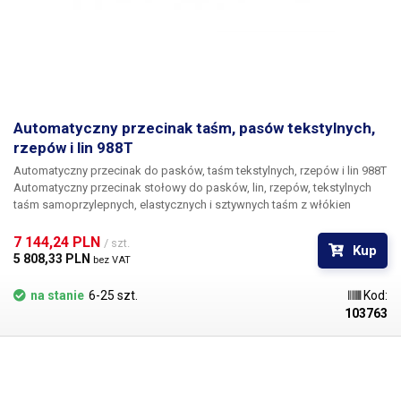
Automatyczny przecinak taśm, pasów tekstylnych,
rzepów i lin 988T
Automatyczny przecinak do pasków, taśm tekstylnych, rzepów i lin 988T
Automatyczny przecinak stołowy do pasków, lin, rzepów, tekstylnych
taśm samoprzylepnych, elastycznych i sztywnych taśm z włókien
syntetycznych z funkcją gorącego noża do uszczelniania końców
ciętego materiału. Tnie paski, taśmy, liny i tekstylia o szerokości do 85
7 144,24 PLN 
/ szt.
Kup
mm Automatyczna obcinarka umożliwia szybkie i łatwe cięcie pasków,
5 808,33 PLN 
bez VAT
taśm tekstylnych i gumowych, lin, sznurków, rzepów i innych materiałów
tekstylnych o szerokości do 85 mm. Przecinarka jest wyposażona w
na stanie
6-25 szt.
Kod:
gorący nóż z prostym cięciem i regulowanym zakresem temperatur od
103763
0-450°C, ogrzewanie służy do uszczelniania końców ciętego materiału,
aby zapobiec strzępieniu (zwykle pasków), w razie potrzeby
ogrzewanie można całkowicie wyłączyć, a materiał można ciąć na
zimno. Czytelny wyświetlacz Wszystkie niezbędne informacje są
wyświetlane na dużym, 5-calowym, podświetlanym wyświetlaczu LCD, a