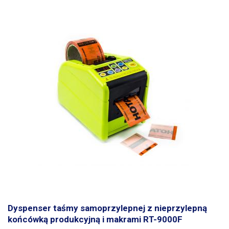
nawinięta taśma jest przewleczona pod klapką, która wykrywa, czy
taśma jest napięta - tj. w stanie, w którym drukarka lub inne urządzenie
nie odwija taśmy, a także zatrzymuje nawijanie szpuli. Gdy drukarka
rozpocznie drukowanie, naprężenie taśmy zostaje zwolnione, klapka
opada, a szpula zaczyna się ponownie nawijać. Rolka taśmy ma licznik
obrotów, dzięki czemu można zobaczyć, ile warstw jest nawiniętych i
obliczyć całkowitą długość nawoju. Trzeci tryb jest rozszerzeniem
drugiego z niewielką zmianą, użytkownik wybiera, ile obrotów ma
wykonać przed zatrzymaniem nawijania. Dostępne jest również
odwijanie ręczne (wsteczne). Maszyna jest szczególnie przydatna w
agencjach reklamowych, drukarniach i innych firmach drukujących
etykiety lub naklejki na rolce oraz wszędzie tam, gdzie konieczne jest
nawijanie nośników ciągłych. Nadaje się również do nawijania na inne
wewnętrzne rolki. Kołowrotek ma całkowicie aluminiową konstrukcję.
Podstawa jest wyposażona w gumowe podkładki antypoślizgowe.
Dyspenser taśmy samoprzylepnej z nieprzylepną
końcówką produkcyjną i makrami RT-9000F