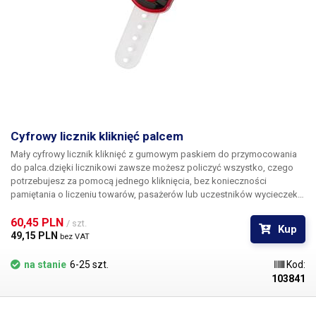
Cyfrowy licznik kliknięć palcem
Mały cyfrowy licznik kliknięć z gumowym paskiem do przymocowania
do palca.dzięki
licznikowi zawsze możesz policzyć wszystko, czego
potrzebujesz za pomocą jednego kliknięcia, bez konieczności
pamiętania o liczeniu towarów, pasażerów lub uczestników wycieczek,
liczeniu osób podczas organizacji imprez, liczeniu przedmiotów
podczas inwentaryzacji, liczeniu wyprodukowanych i naprawionych
60,45 PLN 
/ szt.
Kup
części i produktów, licznik może również służyć jako poręczne
49,15 PLN 
bez VAT
narzędzie do gier planszowych lub planszowych, kampanii
marketingowych, liczenia samochodów lub klientów w sklepach.
na stanie
6-25 szt.
Kod:
Licznik cyfrowy wyposażony jest w mały podświetlany wyświetlacz,
103841
który po kliknięciu pokazuje liczbę kliknięć w zakresie 1-99999, duży
przycisk z wyższym skokiem służy do dodawania kliknięć, duży skok
przycisku zapobiega przypadkowym kliknięciom, które doprowadziłyby