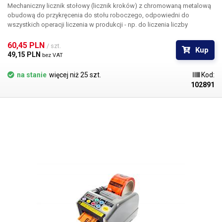
Mechaniczny licznik stołowy
(licznik kroków) z chromowaną metalową
obudową do przykręcenia do stołu roboczego, odpowiedni
do
wszystkich operacji liczenia w produkcji
- np. do liczenia liczby
wyprodukowanych sztuk, liczenia liczby sztuk (dziesiątki, setki) i do
rejestrowania innych operacji, które muszą być rejestrowane.
60,45 PLN 
/ szt.
Kup
Maksymalna zliczana wartość wynosi 9999. Licznik posiada również
49,15 PLN 
bez VAT
wałek resetujący. Nadaje się do fabryk, do każdego miejsca pracy, w
którym operator rejestruje liczbę wyprodukowanych sztuk. Mocowanie
na stanie
więcej niż 25 szt.
Kod:
za pomocą trzech śrub (brak w zestawie). Średnica podstawy Ø 56 mm
102891