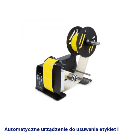
na rolkę. Silnik jest typu krokowego, więc nie ma zbyt dużego ciągu,
który miałby tendencję do wyciągania nośnika druku z otworu drukarki,
a tym samym zakłócania prawidłowego pozycjonowania wydruku.
Bęben posiada regulator prędkości bębna. Jest on regulowany w
zakresie od 0 do 75 cm/s. Zawsze lepiej jest ustawić wyższą prędkość,
aby nośnik druku był nadal napięty i zwijał się dobrze i ciasno.
Nawijarka HB-C6 umożliwia również cofanie. Pręty nośne (trzpień) mają
długość 115 mm, ich powierzchnia jest radełkowana, aby zapobiec
obracaniu się rolki i można na nich umieścić rolkę o prawie podwójnej
szerokości (w zależności od całkowitej masy rolki). Maksymalna
możliwa średnica zewnętrzna rolki wynosi do 230 mm. Urządzenie jest
szczególnie przydatne w agencjach reklamowych, drukarniach i innych
firmach drukujących etykiety lub naklejki na rolce oraz wszędzie tam,
gdzie konieczne jest nawijanie nośników ciągłych. Nadaje się również
do nawijania na inne rolki wewnętrzne. Kołowrotek ma dobrą ogólną
konstrukcję, a jego waga nie przesuwa się na stole. Podstawa jest
wyposażona w gumowe podkładki antypoślizgowe.
Automatyczne urządzenie do usuwania etykiet i