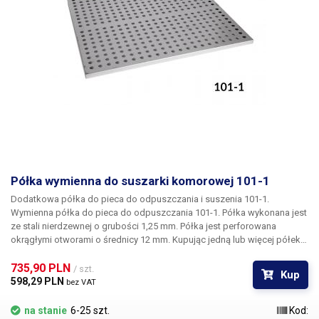
Półka wymienna do suszarki komorowej 101-1
Dodatkowa półka do pieca do odpuszczania i suszenia 101-1.
Wymienna półka do pieca do odpuszczania 101-1. Półka wykonana jest
ze stali nierdzewnej o grubości 1,25 mm. Półka jest perforowana
okrągłymi otworami o średnicy 12 mm. Kupując jedną lub więcej półek,
można podzielić komorę suszenia pieca na wiele komór o równej lub
różnej wysokości do suszenia i podgrzewania mniejszych
735,90 PLN 
/ szt.
Kup
przedmiotów.
598,29 PLN 
bez VAT
na stanie
6-25 szt.
Kod: