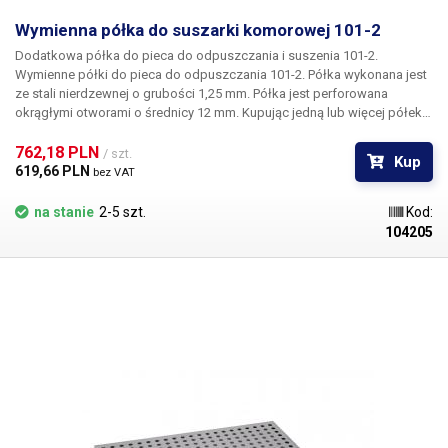
Wymienna półka do suszarki komorowej 101-2
Dodatkowa półka do pieca do odpuszczania i suszenia 101-2.
Wymienne półki do pieca do odpuszczania 101-2. Półka wykonana jest
ze stali nierdzewnej o grubości 1,25 mm. Półka jest perforowana
okrągłymi otworami o średnicy 12 mm. Kupując jedną lub więcej półek,
można podzielić komorę suszenia pieca na wiele komór o równej lub
różnej wysokości do suszenia i podgrzewania mniejszych
762,18 PLN 
/ szt.
Kup
przedmiotów.
619,66 PLN 
bez VAT
na stanie
2-5 szt.
Kod:
104205