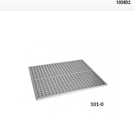
suszenie płytek PCB i komponentów przed lutowaniem, testowanie
103832
stabilności temperaturowej i naprężeń materiałowych. Piec może być
również używany do sterylizacji metalowych instrumentów medycznych
lub szklanych pojemników/butelek. Wysoka jakość wykonania Piec
wykonany jest z płyt stalowych pokrytych powłoką comaxit, wewnątrz
pieca znajduje się komora suszenia, która jest izolowana termicznie od
płaszcza, aby utrzymać stabilność temperatury i odprowadzać ciepło z
powierzchni płaszcza. Piec jest wyposażony w zamykany otwór
wentylacyjny spalin. Otwór znajduje się pośrodku górnej powłoki pieca.
Temperatura do 300°C, precyzyjny regulator PID Temperatura w komorze
jest kontrolowana przez precyzyjny regulator PID z nastawą temperatury
w zakresie 0-300°C (dolna granica temperatury zależy od temperatury
otoczenia w pomieszczeniu, najniższa możliwa temperatura jest
zawsze nieco wyższa niż temperatura w pomieszczeniu), zwykle 30-
300°C. Regulator PID jest wyposażony w funkcję automatycznego
dostrajania i timer, który można ustawić w minutach w zakresie 0-99999
min, po osiągnięciu ustawionego czasu ogrzewanie pieca zostanie
zatrzymane. Wentylator jest zintegrowany z piecem z możliwością jego
wyłączenia, włączenie wentylatora zapewnia lepszą dystrybucję ciepła
wewnątrz komory. Ogrzewanie komory znajduje się w dolnej i lewej
części pieca. Do wykrywania temperatury używany jest precyzyjny
czujnik PT, który znajduje się w górnej części komory. Drzwi komory są
wyposażone w szklany wziernik i dźwignię do łatwego i szybkiego
otwierania/zamykania. Cały piec stoi na solidnych gumowych nóżkach.