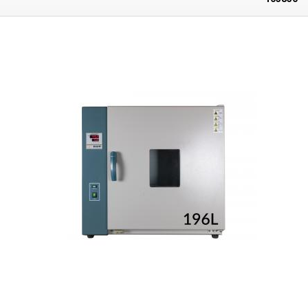
PCB, wypalanie farb proszkowych, suszenie płytek PCB i komponentów
przed lutowaniem, testowanie stabilności temperaturowej i naprężeń
materiałowych. Piec może być również używany do sterylizacji
metalowych instrumentów medycznych lub szklanych
pojemników/butelek. Wysoka jakość wykonania Piec wykonany jest z
płyt stalowych pokrytych powłoką comaxit, wewnątrz pieca znajduje się
komora suszenia, która jest izolowana termicznie od płaszcza, aby
utrzymać stabilność temperatury i odprowadzać ciepło z powierzchni
płaszcza. Piec jest wyposażony w zamykany otwór wentylacyjny spalin.
Otwór znajduje się pośrodku górnej powłoki pieca. Temperatura do
300°C, precyzyjny regulator PID Temperatura komory jest kontrolowana
przez precyzyjny regulator PID z nastawą temperatury w zakresie 0-
300°C (dolna granica temperatury zależy od temperatury otoczenia w
pomieszczeniu, najniższa możliwa temperatura jest zawsze nieco
wyższa niż temperatura w pomieszczeniu), zwykle 30-300°C. Regulator
PID jest wyposażony w funkcję automatycznego dostrajania i timer,
który można ustawić w minutach w zakresie 0-99999 min, po osiągnięciu
ustawionego czasu ogrzewanie pieca zostanie zatrzymane. Wentylator
jest zintegrowany z piecem z możliwością jego wyłączenia, włączenie
wentylatora zapewnia lepszą dystrybucję ciepła wewnątrz komory.
Ogrzewanie komory znajduje się w dolnej i lewej części pieca. Do
wykrywania temperatury używany jest precyzyjny czujnik PT, który
znajduje się w górnej części komory. Drzwi komory są wyposażone w
szklany wziernik i dźwignię do łatwego i szybkiego