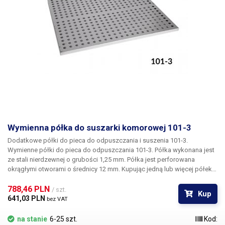
Wymienna półka do suszarki komorowej 101-3
Dodatkowe półki do pieca do odpuszczania i suszenia 101-3.
Wymienne półki do pieca do odpuszczania 101-3. Półka wykonana jest
ze stali nierdzewnej o grubości 1,25 mm. Półka jest perforowana
okrągłymi otworami o średnicy 12 mm. Kupując jedną lub więcej półek,
można podzielić komorę suszenia pieca na wiele komór o równej lub
różnej wysokości do suszenia i podgrzewania mniejszych
788,46 PLN 
/ szt.
Kup
przedmiotów.
641,03 PLN 
bez VAT
na stanie
6-25 szt.
Kod: