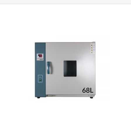
wykonania Piec jest wykonany z płyt stalowych pokrytych powłoką
komaksytową, wewnątrz pieca znajduje się komora suszenia, która jest
izolowana termicznie od płaszcza, aby utrzymać stabilność temperatury
i odprowadzać ciepło z powierzchni płaszcza. Piec jest wyposażony w
zamykany otwór odprowadzający spaliny. Otwór znajduje się pośrodku
górnej powłoki pieca. Temperatura do 300°C, precyzyjny regulator PID
Temperatura komory jest kontrolowana przez precyzyjny regulator PID z
nastawą temperatury w zakresie 0-300°C (dolna granica temperatury
zależy od temperatury otoczenia w pomieszczeniu, najniższa możliwa
temperatura jest zawsze nieco wyższa niż temperatura w
pomieszczeniu), zwykle 30-300°C. Regulator PID jest wyposażony w
funkcję automatycznego dostrajania i timer, który można ustawić w
minutach w zakresie 0-99999 min, po osiągnięciu ustawionego czasu
ogrzewanie pieca zostanie zatrzymane. Wentylator jest zintegrowany z
piecem z możliwością jego wyłączenia, włączenie wentylatora
zapewnia lepszą dystrybucję ciepła wewnątrz komory. Ogrzewanie
komory znajduje się w dolnej i lewej części pieca. Do wykrywania
temperatury używany jest precyzyjny czujnik PT, który znajduje się w
górnej części komory. Drzwi komory są wyposażone w szklany wziernik
i dźwignię do łatwego i szybkiego otwierania/zamykania. Cały piec stoi
na solidnych gumowych nóżkach. Ogrzewanie, suszenie, sterylizacja i
reflow Piec nadaje się do ogrzewania, suszenia, podgrzewania,
sterylizacji i ponownego napełniania w temperaturach 25-300°C poprzez