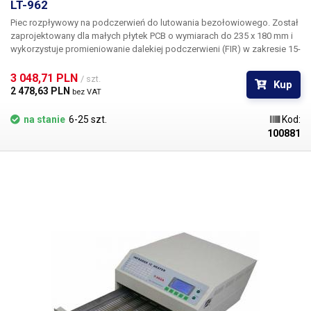
LT-962
Piec rozpływowy na podczerwień do lutowania bezołowiowego. Został
zaprojektowany dla małych płytek PCB o wymiarach do 235 x 180 mm i
wykorzystuje promieniowanie dalekiej podczerwieni (FIR) w zakresie 15-
1000 µm. Promieniowanie podczerwone jest wykorzystywane do
podgrzewania i ponownego rozpływu stopu lutowniczego w celu
3 048,71 PLN 
/ szt.
Kup
utworzenia połączeń lutowanych. Po nałożeniu pasty lutowniczej i
2 478,63 PLN 
bez VAT
osadzeniu komponentów na płytce drukowanej, złącza lutownicze są
formowane poprzez podgrzanie zespołu dzięki energii cieplnej
na stanie
6-25 szt.
Kod:
promieniowania padającego na punkty lutownicze i ich otoczenie.
100881