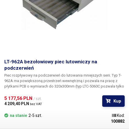
LT-962A bezołowiowy piec lutowniczy na
podczerwień
Piec rozpływowy na podczerwień do lutowania mniejszych serii. Typ T-
962A ma powiększoną przestrzeń wewnętrzną i pozwala na pracę z
płytkami PCB o wymiarach do 320x300mm (typ LTC-5060C pozwala tylko
na 280x280mm). Rozmiar ten pozwala również na bezproblemową
obróbkę rozpływową dużych płyt głównych (patrz ilustracja
5 177,56 PLN 
/ szt.
Kup
przedstawiająca wymiary wewnętrzne). Drzwiczki pieca są wyposażone
4 209,40 PLN 
bez VAT
w szklane okno (podwójne szkło izolacyjne) do kontroli procesu
lutowania.
na stanie
2-5 szt.
Kod:
100882