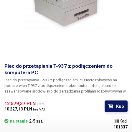
Piec do przetapiania T-937 z podłączeniem do
komputera PC
Piec do przetapiania T-937 z podłączeniem PC Piec
rozpływowy na
podczerwień T-937 z podłączeniem
do
komputera
oferuje bardzo
zaawansowane środowisko do zarządzania profilami rozpływowymi w
porównaniu do niższych modeli pieców rozpływowych. Uciążliwa
edycja krzywych temperatury za pomocą wielu przycisków została
12 579,37 PLN 
/ szt.
Kup
zastąpiona wygodnym programem komputerowym. Profil rozpływu jest
10 227,13 PLN 
bez VAT
interpretowany przez funkcję matematyczną, a program umożliwia
edycję krzywej w trybie Béziera, tak jak w edytorach grafiki wektorowej.
na stanie
2-5 szt.
Kod:
Oprogramowanie sterujące można pobrać TUTAJ Podstawowe profile
101337
temperaturowe dla wszystkich typów past lutowniczych z oferty