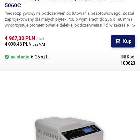
5060C
Piec rozpływowy na podczerwień do lutowania bezołowiowego. Został
zaprojektowany dla małych płytek PCB o wymiarach do 235 x 180 mm i
wykorzystuje promieniowanie dalekiej podczerwieni (FIR) w zakresie 15-
1000 µm. Promieniowanie podczerwone jest wykorzystywane do
podgrzewania i ponownego rozpływu stopu lutowniczego w celu
4 967,30 PLN 
/ szt.
Kup
utworzenia połączeń lutowanych. Po nałożeniu pasty lutowniczej i
4 038,46 PLN 
bez VAT
osadzeniu komponentów na płytce drukowanej, złącza lutownicze są
formowane poprzez podgrzanie zespołu dzięki energii cieplnej
na stanie
6-25 szt.
Kod:
promieniowania padającego na punkty lutownicze i ich otoczenie.
100623