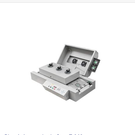
dwudziestu jeden wiodących światowych producentów są dostępne
natychmiast po zainstalowaniu oprogramowania sterującego.
Wystarczy wybrać nazwę produktu z rozwijanego menu. Następnie
można zapisać edytowane profile pod ich nazwami. Aby pracować z
krzywą obwiedni temperatury, program zapewnia narzędzia do
dokładnego pomiaru odstępów czasu między dowolnymi punktami na
krzywej, do wykrywania temperatury poprzez proste skierowanie krzyża
pomiarowego na dowolny punkt na krzywej oraz do pomiaru nachylenia
krzywej w °C na jednostkę czasu: można zapisywać notatki
bezpośrednio na wykresie dla ważnych faz krzywej. Piec rozpływowy
łączy się z komputerem za pomocą dostarczonego kabla USB; można
go również podłączyć za pomocą RS-232 (złącze CANON9). PCB do
306 x 222 mm Piec rozpływowy na podczerwień do wszystkich
rodzajów stopów lutowniczych. Przeznaczony jest do
płytek PCB o
wymiarach
do 306 x 222
mm. Ogrzewanie podczerwienią służy do
podgrzewania i ponownego rozpływania stopu lutowniczego w celu
utworzenia połączeń lutowanych. Po nałożeniu pasty lutowniczej i
osadzeniu komponentów na płytce drukowanej, złącza lutowane są
tworzone przez ogrzewanie zespołu dzięki energii cieplnej
promieniowania padającego na punkty lutownicze i ich otoczenie.
Temperatura musi osiągnąć temperaturę topnienia mieszanki
lutowniczej; moc emiterów jest kontrolowana podczas całego procesu
przez system sterowania zgodnie z ustawionymi parametrami.