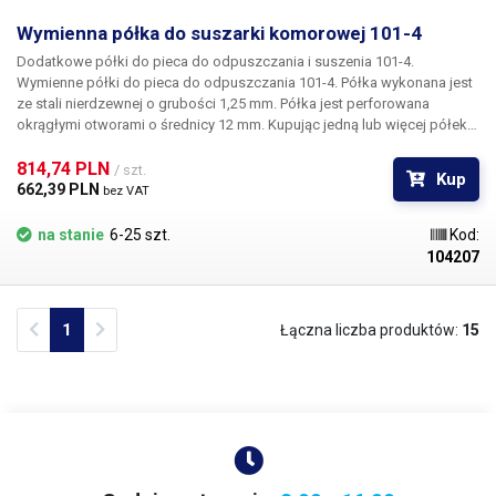
Wymienna półka do suszarki komorowej 101-4
Dodatkowe półki do pieca do odpuszczania i suszenia 101-4.
Wymienne półki do pieca do odpuszczania 101-4. Półka wykonana jest
ze stali nierdzewnej o grubości 1,25 mm. Półka jest perforowana
okrągłymi otworami o średnicy 12 mm. Kupując jedną lub więcej półek,
można podzielić komorę suszenia pieca na kilka komór o równej lub
różnej wysokości do suszenia i podgrzewania mniejszych
814,74 PLN 
/ szt.
Kup
przedmiotów.
662,39 PLN 
bez VAT
na stanie
6-25 szt.
Kod:
104207
Previous
Next
1
Łączna liczba produktów:
15