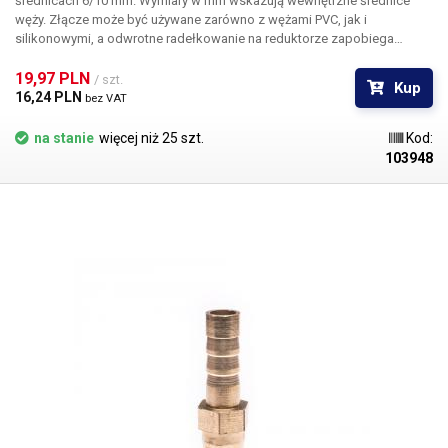
średnicach 6/10 mm. Wymiary w mm wskazują wewnętrzne średnice
węży. Złącze może być używane zarówno z wężami PVC, jak i
silikonowymi, a odwrotne radełkowanie na reduktorze zapobiega
samoczynnemu wysunięciu się węża ze złącza. Materiał Do węży o
średnicy wewnętrznej 6 i 10 mm Długość: 41 mm Waga: 8,6 g
19,97 PLN 
/ szt.
Kup
16,24 PLN 
bez VAT
na stanie
więcej niż 25 szt.
Kod:
103948