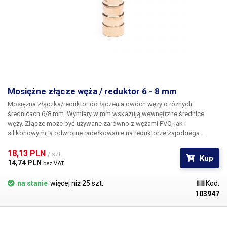
Mosiężne złącze węża / reduktor 6 - 8 mm
Mosiężna złączka/reduktor
do łączenia dwóch węży o różnych
średnicach 6/8 mm. Wymiary w mm wskazują wewnętrzne średnice
węży. Złącze może być używane zarówno z wężami PVC, jak i
silikonowymi, a odwrotne radełkowanie na reduktorze zapobiega
samoczynnemu wysunięciu się węża ze złącza. Materiał Do węży o
średnicy wewnętrznej 6 i 8 mm Długość: 40 mm Waga: 6g
18,13 PLN 
/ szt.
Kup
14,74 PLN 
bez VAT
na stanie
więcej niż 25 szt.
Kod:
103947