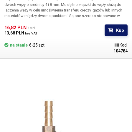
dwóch węży o średnicy 4 i 8 mm.
Mosiężne złączki do węży służą do
łączenia węży w celu umożliwienia transferu cieczy, gazów lub innych
materiałów między dwoma punktami. Są one szeroko stosowane w
różnych branżach, takich jak ogrodnictwo, przemysł, budownictwo,
rolnictwo i hydraulika. Głównymi zaletami złączy mosiężnych są ich
16,82 PLN 
/ szt.
Kup
odporność na korozję, wysoka wytrzymałość i długa żywotność.
13,68 PLN 
bez VAT
Nadają się do stosowania w trudnych warunkach, gdzie wymagana jest
niezawodność i odporność na zużycie. Złączki kielichowe są
na stanie
6-25 szt.
Kod:
odpowiednie do węży niskociśnieniowych.
Opakowanie:
złącze
104784
mosiężne 1 szt.