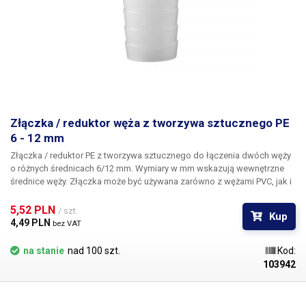
Złączka / reduktor węża z tworzywa sztucznego PE
6 - 12 mm
Złączka / reduktor PE z tworzywa sztucznego
do łączenia dwóch węży
o różnych średnicach 6/12 mm. Wymiary w mm wskazują wewnętrzne
średnice węży. Złączka może być używana zarówno z wężami PVC, jak i
silikonowymi, odwrotne radełkowanie na reduktorze zapobiega
samoistnemu wysunięciu się węża ze złączki. Materiał: tworzywo
5,52 PLN 
/ szt.
Kup
sztuczne PE Do węży o średnicy wewnętrznej 6 i 12 mm Długość: 42 mm
4,49 PLN 
bez VAT
Waga: 2g
na stanie
nad 100 szt.
Kod:
103942