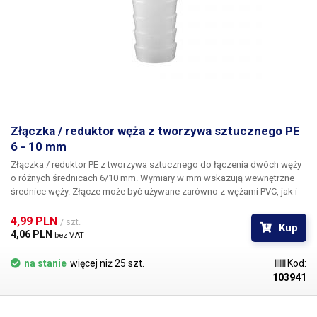
Złączka / reduktor węża z tworzywa sztucznego PE
6 - 10 mm
Złączka / reduktor PE z tworzywa sztucznego
do łączenia dwóch węży
o różnych średnicach 6/10 mm. Wymiary w mm wskazują wewnętrzne
średnice węży. Złącze może być używane zarówno z wężami PVC, jak i
silikonowymi, odwrotne radełkowanie na reduktorze zapobiega
samoistnemu wysunięciu się węża ze złącza. Materiał: tworzywo
4,99 PLN 
/ szt.
Kup
sztuczne PE Do węży o średnicy wewnętrznej 6 i 10 mm Długość: 42 mm
4,06 PLN 
bez VAT
Waga: 1,4 g
na stanie
więcej niż 25 szt.
Kod:
103941