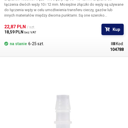
łączenia dwóch węży 10 i 12 mm.
Mosiężne złączki do węży są używane
do łączenia węży w celu umożliwienia transferu cieczy, gazów lub
innych materiałów między dwoma punktami. Są one szeroko
stosowane w różnych branżach, takich jak ogrodnictwo, przemysł,
budownictwo, rolnictwo i hydraulika. Głównymi zaletami złączy
22,87 PLN 
/ szt.
Kup
mosiężnych są ich odporność na korozję, wysoka wytrzymałość i długa
18,59 PLN 
bez VAT
żywotność. Nadają się do użytku w trudnych warunkach, gdzie
wymagana jest niezawodność i odporność na zużycie. Złączki
na stanie
6-25 szt.
Kod:
kielichowe są odpowiednie do węży niskociśnieniowych.
Opakowanie:
104788
złącze mosiężne 1 szt.