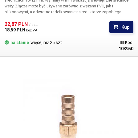
średnicach 10/12 mm. Wymiary w mm wskazują wewnętrzne średnice
węży. Złącze może być używane zarówno z wężami PVC, jak i
silikonowymi, a odwrotne radełkowanie na reduktorze zapobiega
samoczynnemu wysunięciu się węża ze złącza. Materiał Do węży o
średnicy wewnętrznej 10 i 12 mm Długość: 46 mm Waga: 16g
22,87 PLN 
/ szt.
Kup
18,59 PLN 
bez VAT
na stanie
więcej niż 25 szt.
Kod:
103950