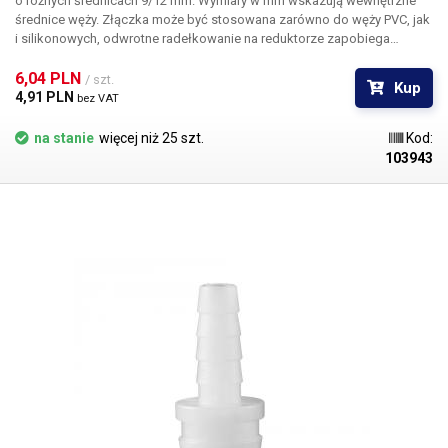
o różnych średnicach 9/12 mm. Wymiary w mm wskazują wewnętrzne
średnice węży. Złączka może być stosowana zarówno do węży PVC, jak
i silikonowych, odwrotne radełkowanie na reduktorze zapobiega
samoczynnemu wysunięciu się węża ze złączki. Materiał: tworzywo
sztuczne PE Do węży o średnicy wewnętrznej 9 i 12 mm Długość: 42 mm
6,04 PLN 
/ szt.
Kup
Waga: 1,5 g
4,91 PLN 
bez VAT
na stanie
więcej niż 25 szt.
Kod:
103943