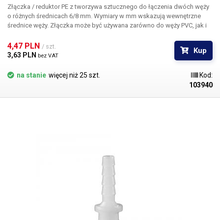
Złączka / reduktor PE z tworzywa sztucznego
do łączenia dwóch węży
o różnych średnicach 6/8 mm. Wymiary w mm wskazują wewnętrzne
średnice węży. Złączka może być używana zarówno do węży PVC, jak i
silikonowych, odwrotne radełkowanie na reduktorze zapobiega
samoczynnemu wysunięciu się węża ze złączki. Materiał: tworzywo
4,47 PLN 
/ szt.
Kup
sztuczne PE Do węży o średnicy wewnętrznej 6 i 8 mm Długość: 41 mm
3,63 PLN 
bez VAT
Waga: 1g
na stanie
więcej niż 25 szt.
Kod:
103940