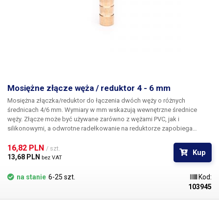
Mosiężne złącze węża / reduktor 4 - 6 mm
Mosiężna złączka/reduktor
do łączenia dwóch węży o różnych
średnicach 4/6 mm. Wymiary w mm wskazują wewnętrzne średnice
węży. Złącze może być używane zarówno z wężami PVC, jak i
silikonowymi, a odwrotne radełkowanie na reduktorze zapobiega
samoczynnemu wysunięciu się węża ze złącza. Materiał Do węży o
średnicy wewnętrznej 4 i 6 mm Długość: 40 mm Waga: 4g
16,82 PLN 
/ szt.
Kup
13,68 PLN 
bez VAT
na stanie
6-25 szt.
Kod:
103945