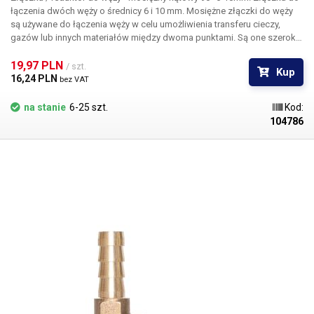
łączenia dwóch węży o średnicy 6 i 10 mm.
Mosiężne złączki do węży
są używane do łączenia węży w celu umożliwienia transferu cieczy,
gazów lub innych materiałów między dwoma punktami. Są one szeroko
stosowane w różnych branżach, takich jak ogrodnictwo, przemysł,
budownictwo, rolnictwo i hydraulika. Głównymi zaletami złączy
19,97 PLN 
/ szt.
Kup
mosiężnych są ich odporność na korozję, wysoka wytrzymałość i długa
16,24 PLN 
bez VAT
żywotność. Nadają się do użytku w trudnych warunkach, gdzie
wymagana jest niezawodność i odporność na zużycie. Złączki
na stanie
6-25 szt.
Kod:
kielichowe są odpowiednie do węży niskociśnieniowych.
Opakowanie:
104786
złącze mosiężne 1 szt.