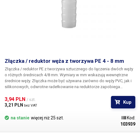
Złączka / reduktor węża z tworzywa PE 4 - 8 mm
Złączka / reduktor PE z tworzywa sztucznego
do łączenia dwóch węży
o różnych średnicach 4/8 mm. Wymiary w mm wskazują wewnętrzne
średnice węży. Złączka może być używana zarówno do węży PVC, jak i
silikonowych, odwrotne radełkowanie na reduktorze zapobiega
samoczynnemu wysunięciu się węża ze złączki. Materiał: tworzywo
sztuczne PE Do węży o średnicy wewnętrznej 4 i 8 mm Długość: 41 mm
3,94 PLN 
/ szt.
Kup
Waga: 1g
3,21 PLN 
bez VAT
na stanie
więcej niż 25 szt.
Kod:
103939