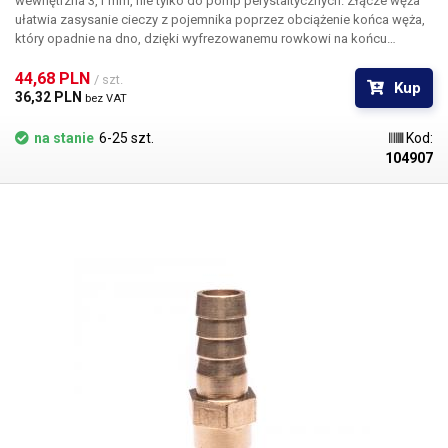
wewnętrzna 3,1 mm, nie tylko do pomp perystaltycznych. Złącze węża
ułatwia zasysanie cieczy z pojemnika poprzez obciążenie końca węża,
który opadnie na dno, dzięki wyfrezowanemu rowkowi na końcu
nasadki nie przyklei się do dna, a tym samym pozwoli na pompowanie
prawie całej objętości cieczy z pojemnika.
44,68 PLN 
Opakowanie:
1 szt. węża #16
/ szt.
Kup
36,32 PLN 
bez VAT
na stanie
6-25 szt.
Kod:
104907