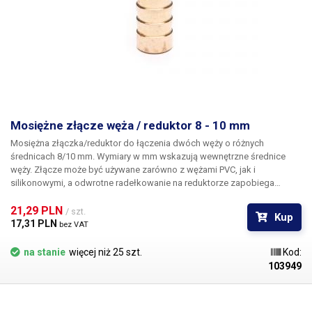
Mosiężne złącze węża / reduktor 8 - 10 mm
Mosiężna złączka/reduktor
do łączenia dwóch węży o różnych
średnicach 8/10 mm. Wymiary w mm wskazują wewnętrzne średnice
węży. Złącze może być używane zarówno z wężami PVC, jak i
silikonowymi, a odwrotne radełkowanie na reduktorze zapobiega
samoczynnemu wysunięciu się węża ze złącza. Materiał Do węży o
średnicy wewnętrznej 8 i 10 mm Długość: 41 mm Waga: 10g
21,29 PLN 
/ szt.
Kup
17,31 PLN 
bez VAT
na stanie
więcej niż 25 szt.
Kod:
103949