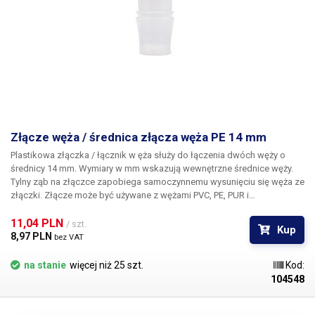
Złącze węża / średnica złącza węża PE 14 mm
Plastikowa złączka / łącznik w
ęża służy do łączenia dwóch węży o
średnicy 14 mm. Wymiary w mm wskazują wewnętrzne średnice węży.
Tylny ząb na złączce zapobiega samoczynnemu wysunięciu się węża ze
złączki. Złącze może być używane z wężami PVC, PE, PUR i
silikonowymi. Złącze węża nie jest dostarczane z certyfikatem
spożywczym.
11,04 PLN 
/ szt.
Kup
8,97 PLN 
bez VAT
na stanie
więcej niż 25 szt.
Kod:
104548