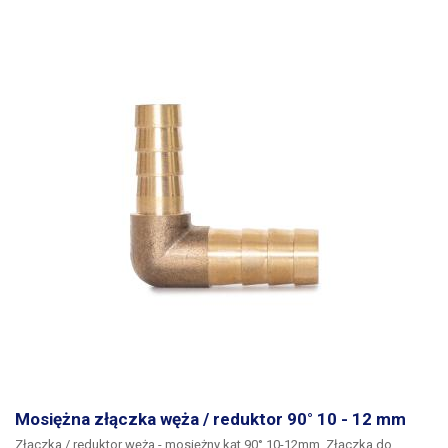
Mosiężna złączka węża / reduktor 90° 10 - 12 mm
Złączka / reduktor węża - mosiężny kąt 90° 10-12mm. Złączka do