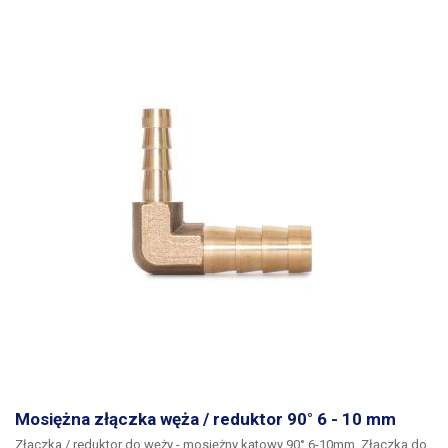
Mosiężna złączka węża / reduktor 90° 6 - 10 mm
Złączka / reduktor do węży - mosiężny kątowy 90° 6-10mm. Złączka do