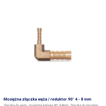
Mosiężna złączka węża / reduktor 90° 4 - 8 mm
Złączka do węży - mosiężna kątowa 90° 4-8mm. Złączka do łączenia