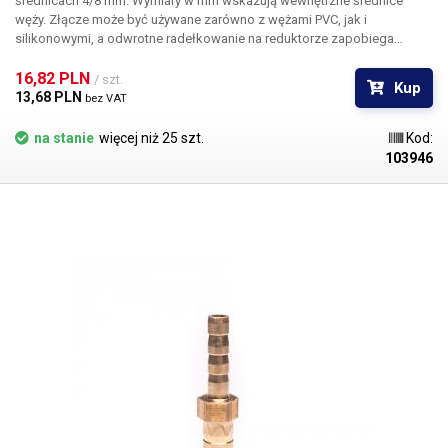
średnicach 4/8 mm. Wymiary w mm wskazują wewnętrzne średnice
węży. Złącze może być używane zarówno z wężami PVC, jak i
silikonowymi, a odwrotne radełkowanie na reduktorze zapobiega
samoczynnemu wysunięciu się węża ze złącza. Materiał Do węży o
średnicy wewnętrznej 4 i 8 mm Długość: 40 mm Waga: 4g
16,82 PLN 
/ szt.
Kup
13,68 PLN 
bez VAT
na stanie
więcej niż 25 szt.
Kod:
103946