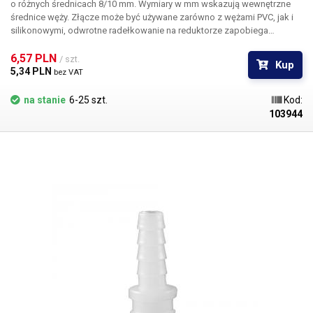
o różnych średnicach 8/10 mm. Wymiary w mm wskazują wewnętrzne
średnice węży. Złącze może być używane zarówno z wężami PVC, jak i
silikonowymi, odwrotne radełkowanie na reduktorze zapobiega
samoistnemu wysunięciu się węża ze złącza. Materiał: tworzywo
sztuczne PE Do węży o średnicy wewnętrznej 8 i 10 mm Długość: 42 mm
6,57 PLN 
/ szt.
Kup
Waga: 2g
5,34 PLN 
bez VAT
na stanie
6-25 szt.
Kod:
103944