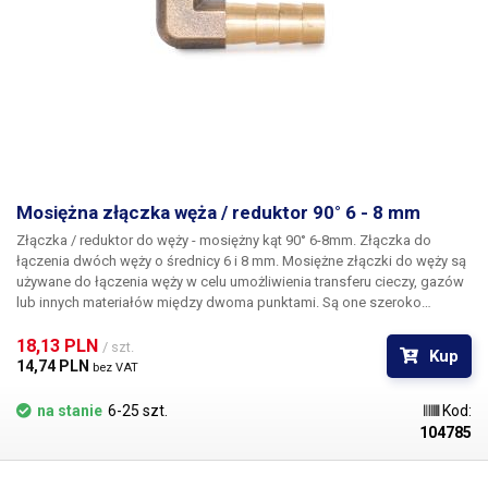
Mosiężna złączka węża / reduktor 90° 6 - 8 mm
Złączka / reduktor do węży - mosiężny kąt 90° 6-8mm. Złączka do
łączenia dwóch węży o średnicy 6 i 8 mm.
Mosiężne złączki do węży są
używane do łączenia węży w celu umożliwienia transferu cieczy, gazów
lub innych materiałów między dwoma punktami. Są one szeroko
stosowane w różnych branżach, takich jak ogrodnictwo, przemysł,
budownictwo, rolnictwo i hydraulika. Głównymi zaletami złączy
18,13 PLN 
/ szt.
Kup
mosiężnych są ich odporność na korozję, wysoka wytrzymałość i długa
14,74 PLN 
bez VAT
żywotność. Nadają się do użytku w trudnych warunkach, gdzie
wymagana jest niezawodność i odporność na zużycie. Złączki
na stanie
6-25 szt.
Kod:
kielichowe są odpowiednie do węży niskociśnieniowych.
Opakowanie:
104785
złącze mosiężne 1 szt.