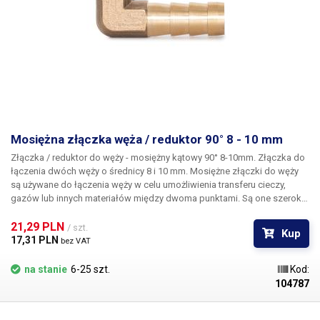
Mosiężna złączka węża / reduktor 90° 8 - 10 mm
Złączka / reduktor do węży - mosiężny kątowy 90° 8-10mm. Złączka do
łączenia dwóch węży o średnicy 8 i 10 mm.
Mosiężne złączki do węży
są używane do łączenia węży w celu umożliwienia transferu cieczy,
gazów lub innych materiałów między dwoma punktami. Są one szeroko
stosowane w różnych branżach, takich jak ogrodnictwo, przemysł,
budownictwo, rolnictwo i hydraulika. Głównymi zaletami złączy
21,29 PLN 
/ szt.
Kup
mosiężnych są ich odporność na korozję, wysoka wytrzymałość i długa
17,31 PLN 
bez VAT
żywotność. Nadają się do użytku w trudnych warunkach, gdzie
wymagana jest niezawodność i odporność na zużycie. Złączki
na stanie
6-25 szt.
Kod:
kielichowe są odpowiednie do węży niskociśnieniowych.
Opakowanie:
104787
złącze mosiężne 1 szt.