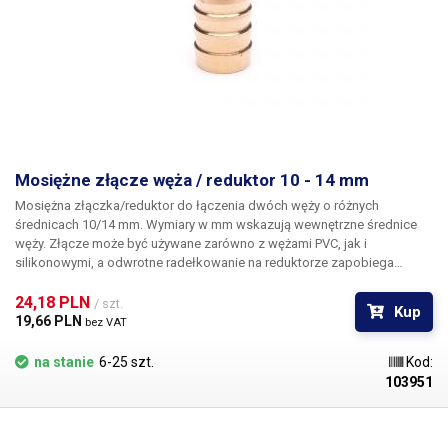
Mosiężne złącze węża / reduktor 10 - 14 mm
Mosiężna złączka/reduktor
do łączenia dwóch węży o różnych
średnicach 10/14 mm. Wymiary w mm wskazują wewnętrzne średnice
węży. Złącze może być używane zarówno z wężami PVC, jak i
silikonowymi, a odwrotne radełkowanie na reduktorze zapobiega
samoczynnemu wysunięciu się węża ze złącza. Materiał Do węży o
średnicy wewnętrznej 10 i 14 mm Długość: 50 mm Waga: 20g
24,18 PLN 
/ szt.
Kup
19,66 PLN 
bez VAT
na stanie
6-25 szt.
Kod:
103951