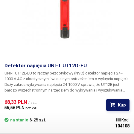
Detektor napięcia UNI-T UT12D-EU
UNI-T UT12E-EU
to ręczny bezdotykowy (NVC) detektor napięcia 24 -
1000 V AC z akustycznym i wizualnym ostrzeżeniem o wykryciu napięcia.
Duży zakres wykrywania napięcia 24-1000 V sprawia, że UT12E jest
bardzo wszechstronnym narzędziem do wykrywania i wyszukiwania
napięcia w kablach, dystrybucji energii, gniazdach lub sprzęcie
elektrycznym, zarówno jednofazowym, jak i trójfazowym. Wystarczy
68,33 PLN 
/ szt.
Kup
zbliżyć detektor do źródła napięcia AC, a w zależności od zakresu
55,56 PLN 
bez VAT
wykrytego napięcia zaświeci się czerwona lub zielona dioda LED i
rozlegnie się dźwięk brzęczyka.
Cechy:
Bezdotykowe wykrywanie
na stanie
6-25 szt.
Kod:
napięcia sieci AC Optyczne i akustyczne wskazanie napięcia
104108
Automatyczne wyłączanie w stanie bezczynności Zintegrowana latarka