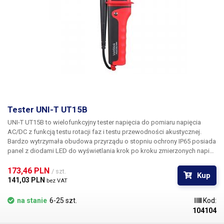
elektrowni lub nadajników
Zawartość pakietu:
bezdotykowy tester pola
elektromagnetycznego (EMF) ET825
Tester UNI-T UT15B
UNI-T UT15B to wielofunkcyjny tester napięcia
do pomiaru napięcia
AC/DC z funkcją testu rotacji faz i testu przewodności akustycznej.
Bardzo wytrzymała obudowa przyrządu o stopniu ochrony IP65 posiada
panel z diodami LED do wyświetlania krok po kroku zmierzonych napięć
w zakresie 12-690V. Przyrząd jest wyposażony w latarkę ułatwiającą
pomiary w warunkach słabego oświetlenia. Do pomiarów
173,46 PLN 
/ szt.
Kup
wykorzystywane są dwa wtyki, z których jeden znajduje się na
141,03 PLN 
bez VAT
obudowie przyrządu, a drugi jest trwale połączony z testerem za
pomocą kabla.
Cechy
Test napięcia AC/DC Tester przewodności (tester
na stanie
6-25 szt.
Kod:
przewodów) Test rotacji faz Stopień ochrony IP65 Latarka Wykrywanie
104104
biegunowości: tak Wskaźnik baterii: tak Test pojedynczego bieguna: tak