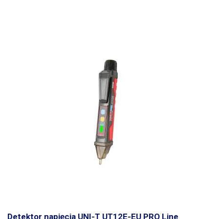
polaryzacji Wskaźnik niskiego poziomu baterii
Detektor napięcia UNI-T UT12E-EU PRO Line