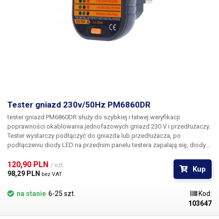
Tester gniazd 230v/50Hz PM6860DR
tester gniazd PM6860DR służy do szybkiej i łatwej weryfikacji
poprawności okablowania jednofazowych gniazd 230 V i
przedłużaczy.
Tester wystarczy podłączyć do gniazda lub przedłużacza, po
podłączeniu diody LED na przednim panelu testera zapalają się, diody
LED wskazują prawidłowo lub nieprawidłowo podłączone gniazdo /
przewód. Oprócz diod LED, z przodu znajduje się również przycisk
120,90 PLN 
/ szt.
Kup
"RCD test" do testowania prawidłowego działania zabezpieczenia
98,29 PLN 
bez VAT
prądowego 30 mA. Test jest bardzo szybki (0,1 s) i automatyczny, dzięki
czemu można sprawdzić, czy gniazdka w domu lub firmie są
na stanie
6-25 szt.
Kod:
prawidłowo podłączone. Źle podłączone gniazdko może
103647
spowodować porażenie prądem, uszkodzenie urządzeń elektrycznych,