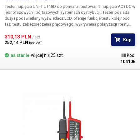
Tester napięcia UNI-T UT18D
do pomiaru i testowania napięcia AC i DC w
jednofazowych i trójfazowych systemach dystrybucji. Tester posiada
duży i podświetlany wyświetlacz LCD, oferuje funkcje testu kolejności
faz, testu zabezpieczenia prądowego, wykrywania polaryzacji i testu
przewodności. Tester jest również wyposażony w poręczną latarkę.
Pomiary wykonywane są za pomocą dwóch wtyków (jeden na korpusie
310,13 PLN 
/ szt.
Kup
urządzenia, drugi jest trwale połączony z testerem za pomocą kabla).
252,14 PLN 
bez VAT
Cechy:
Pomiar napięcia AC/DC 6V-690V Test RCD 230V, (50-400Hz) Test
sekwencji faz 100V~690V, 50Hz~60Hz Test pojedynczego bieguna
na stanie
więcej niż 25 szt.
Kod:
100V~690V, 50Hz~60Hz Test przewodności 0~100kΩ Wykrywanie
104106
polaryzacji Wskazanie napięcia - duży wyświetlacz LCD Automatyczne
przełączanie zakresów Zintegrowana latarka LED Wskaźnik niskiego
poziomu baterii Funkcja HOLD