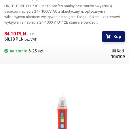
UNI-T UT12E-EU PRO Line
to profesjonalny bezkontaktowy (NVC)
detektor napięcia 24 - 1000V AC z akustycznym, optycznym i
wibracyjnym alarmem wykrywania napięcia. Dzięki dużemu zakresowi
wykrywania napięcia 24-1000 V, UT12E staje się bardzo
wszechstronnym narzędziem do wykrywania i wyszukiwania napięcia w
kablach, dystrybucji energii, gniazdach lub sprzęcie elektrycznym,
84,10 PLN 
/ szt.
Kup
zarówno w dystrybucji jednofazowej, jak i trójfazowej. Wystarczy
68,38 PLN 
bez VAT
zbliżyć detektor do źródła napięcia AC, a w zależności od zakresu
wykrytego napięcia, czerwona lub zielona dioda zaświeci się, a
na stanie
6-25 szt.
Kod:
brzęczyk wyda dźwięk wraz z wibracją.
Cechy:
Bezdotykowe
104109
wykrywanie napięcia sieciowego AC Optyczny i akustyczny wskaźnik
napięcia + opcjonalna wibracja Automatyczne wyłączanie w stanie
bezczynności Zintegrowana latarka Odporność na upadek z wysokości
2 m Odporność na pył i wodę IP67