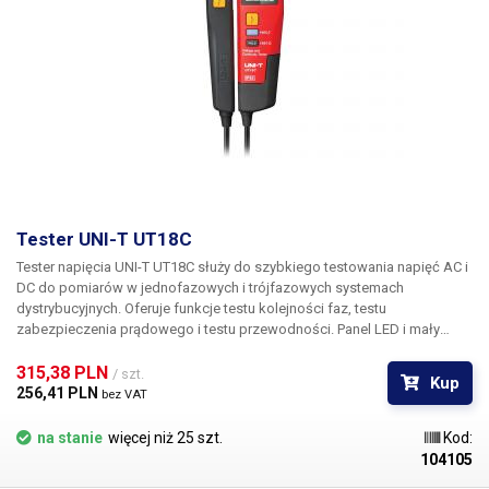
Tester UNI-T UT18C
Tester
napięcia UNI-T UT18C
służy do szybkiego testowania napięć AC i
DC do pomiarów w jednofazowych i trójfazowych systemach
dystrybucyjnych. Oferuje funkcje testu kolejności faz, testu
zabezpieczenia prądowego i testu przewodności. Panel LED i mały
wyświetlacz LCD służą do wyświetlania zmierzonych wartości. Tester
jest wyposażony w poręczną latarkę i jest odporny na kurz i wodę w
315,38 PLN 
/ szt.
Kup
stopniu ochrony IP65. Do pomiarów wykorzystywane są dwa wtyki, z
256,41 PLN 
bez VAT
których jeden znajduje się na korpusie urządzenia, a drugi jest na stałe
podłączony kablem do urządzenia.
Cechy:
Pomiar napięcia AC/DC 6V-
na stanie
więcej niż 25 szt.
Kod:
690V Test zabezpieczenia prądowego Test sekwencji faz Test ciągłości
104105
(przesłuch) Certyfikat IP65 Zintegrowana latarka LED Wykrywanie