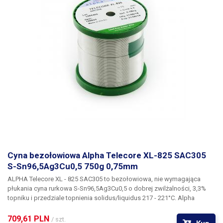
Cyna bezołowiowa Alpha Telecore XL-825 SAC305
S-Sn96,5Ag3Cu0,5 750g 0,75mm
ALPHA Telecore XL - 825 SAC305
to bezołowiowa, nie wymagająca
płukania cyna rurkowa
S-Sn96,5Ag3Cu0,5
o dobrej zwilżalności,
3,3%
topniku
i przedziale topnienia
solidus/liquidus 217 - 221°C.
Alpha
Telecore XL-825 ma dobrą przyczepność, łączenie następuje niemal
natychmiast, co przyspiesza pracę. Zastosowany topnik nie skwierczy
709,61 PLN 
/ szt.