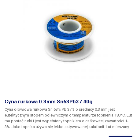
halogenów i halogenków
Cyna rurkowa 0.3mm Sn63Pb37 40g
Cyna ołowiowa rurkowa Sn 63% Pb 37% o średnicy 0,3 mm
jest
eutektycznym stopem odlewniczym
o temperaturze topnienia 183°C.
Lut
ma postać rurki i jest wypełniony topnikiem o całkowitej zawartości 1-
3%. Jako topnika używa się lekko aktywowanej kalafonii. Lut mieszany
jako mieszanina eutektyczna (lub w pobliżu punktu eutektycznego)