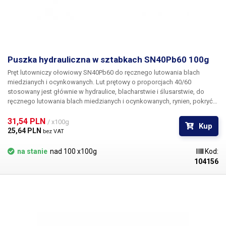
Puszka hydrauliczna w sztabkach SN40Pb60 100g
Pręt lutowniczy ołowiowy SN40Pb60 do ręcznego lutowania blach
miedzianych i ocynkowanych.
Lut prętowy o proporcjach 40/60
stosowany jest głównie w hydraulice, blacharstwie i ślusarstwie, do
ręcznego lutowania blach miedzianych i ocynkowanych, rynien, pokryć
dachowych.
Zdjęcie ma charakter poglądowy, przedstawia cały pręt o
wadze 300g. Jeśli zamówisz mniejszą ilość niż pełna waga pręta,
31,54 PLN 
/ x100g
Kup
otrzymasz tylko kawałek tego pręta, a nie całość!
Waga całego pręta
25,64 PLN 
bez VAT
patrz zdjęcie 300g Skład: 40% cyna, 60% ołów
Lut jest sprzedawany na
sztuki 1szt = 100g
na stanie
nad 100 x100g
Kod:
104156