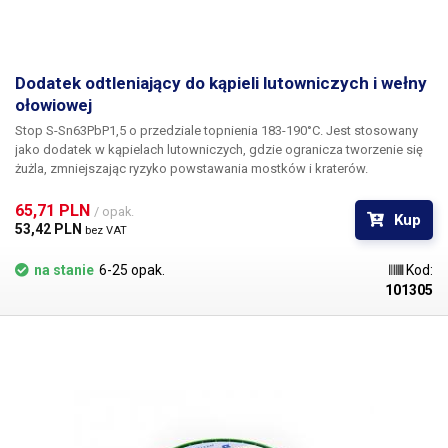
Dodatek odtleniający do kąpieli lutowniczych i wełny
ołowiowej
Stop S-Sn63PbP1,5 o przedziale topnienia 183-190°C. Jest stosowany
jako dodatek w kąpielach lutowniczych, gdzie ogranicza tworzenie się
żużla, zmniejszając ryzyko powstawania mostków i kraterów.
Mieszanina z dodatkiem fosforu znacznie zmniejsza tworzenie się żużla
w falach lutowniczych kąpieli cynujących. Tworzenie się tlenków jest
65,71 PLN 
/ opak.
Kup
zredukowane do około połowy dzięki dodatkowi odtleniającemu, co
53,42 PLN 
bez VAT
oznacza połowę odpadów stopu lutowniczego, gdy utleniona warstwa
jest usuwana z powierzchni i czysty poziom stopu w długim okresie.
na stanie
6-25 opak.
Kod:
Dostarczany jest w postaci granulatu o wadze około 5 g.
101305