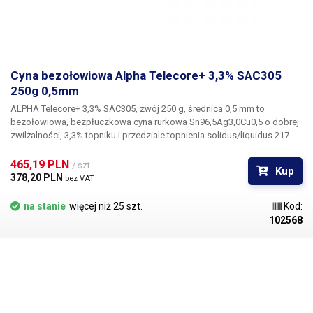
Cyna bezołowiowa Alpha Telecore+ 3,3% SAC305
250g 0,5mm
ALPHA Telecore+ 3,3% SAC305, zwój 250 g, średnica 0,5 mm
to
bezołowiowa, bezpłuczkowa cyna rurkowa
Sn96,5Ag3,0Cu0,5
o dobrej
zwilżalności,
3,3% topniku
i przedziale topnienia solidus/liquidus
217 -
221°C.
Alpha Telecore Plus ma dobrą przyczepność, łączenie następuje
niemal natychmiast, co przyspiesza pracę. Wynikowy wygląd połączeń
465,19 PLN 
/ szt.
Kup
jest doskonały, a późniejsza kontrola jest łatwa ze względu na brak
378,20 PLN 
bez VAT
pozostałości topnika. Nadaje się do każdego zastosowania lutowania
ręcznego, które musi spełniać specyfikację Bellcore TR-NWT-000078.
na stanie
więcej niż 25 szt.
Kod:
Dzięki zaawansowanym aktywatorom, Telecore+ nadaje się również do
102568
lutowania lekko utlenionych powierzchni kadmowych, miedzianych,
złotych i srebrnych. Zastosowany topnik nie skwierczy tak bardzo po
podgrzaniu - dzięki czemu lutowanie jest bezpieczniejsze i bardziej
przyjazne dla użytkownika oraz pozostawia mniej pozostałości na
płytkach drukowanych. Mniejsza emisja oparów również przyczynia się
do komfortu użytkownika. Bezhalogenowe. Do lutowania związków
bezołowiowych należy używać stacji lutowniczych przeznaczonych do