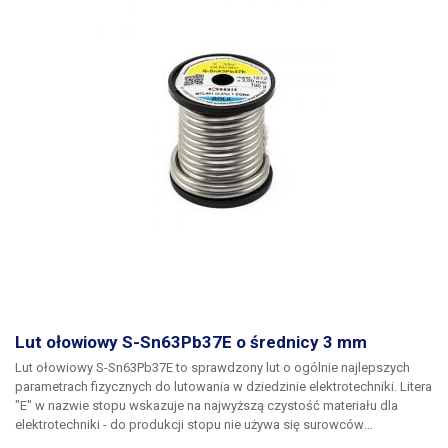
Lut ołowiowy S-Sn63Pb37E o średnicy 3 mm
Lut ołowiowy S-Sn63Pb37E
to sprawdzony lut o ogólnie najlepszych
parametrach fizycznych do lutowania w dziedzinie elektrotechniki. Litera
"E" w nazwie stopu wskazuje na najwyższą czystość materiału dla
elektrotechniki - do produkcji stopu nie używa się surowców
pochodzących z recyklingu, w przeciwieństwie do np. lutu