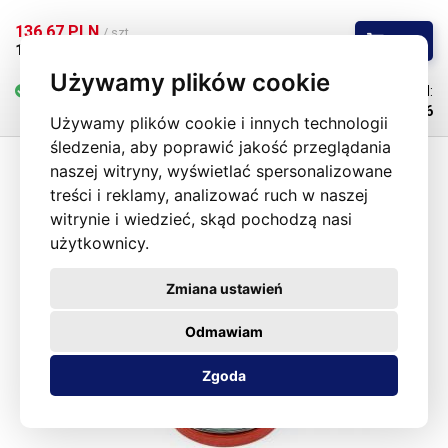
rozpuszczanie miedzi, co przyczynia się do wysokiej żywotności
grotów lutowniczych. Uzyskane połączenie jest porównywalne we
136,67 PLN 
/ szt.
Kup
wszystkich aspektach fizycznych z połączeniem wykonanym ze stopu
111,11 PLN 
bez VAT
SnPb.
Używamy plików cookie
na stanie
6-25 szt.
Kod:
101296
Używamy plików cookie i innych technologii
śledzenia, aby poprawić jakość przeglądania
naszej witryny, wyświetlać spersonalizowane
treści i reklamy, analizować ruch w naszej
witrynie i wiedzieć, skąd pochodzą nasi
użytkownicy.
Zmiana ustawień
Odmawiam
Zgoda