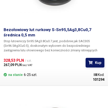
Bezołowiowy lut rurkowy S-Sn95,5Ag3,8Cu0,7
średnica 0,5 mm
Stop lutowniczy Sn95.5Ag3.8Cu0.7 jest, podobnie jak SAC305
(Sn96.5Ag3Cu0.5), doskonałym wyborem do bezpośredniego
zastąpienia lutu ołowiowego bez konieczności zmiany istniejących
procesów i sprzętu. Wyższa zawartość srebra w porównaniu do
SAC305 nieznacznie obniża punkt ciekłości, ale wzrost elastyczności
328,53 PLN 
/ szt.
Kup
lutowia jest bardziej zauważalny. Wykazuje bardzo dobrą siłę wiązania
267,09 PLN 
bez VAT
w lutowaniu ręcznym, ale szczególnie w procesach
zautomatyzowanych i lutowaniu na fali.
na stanie
6-25 szt.
Kod:
101294