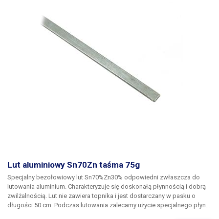
tego celu. Proces ponownego rozpływu lutu bezołowiowego odbywa
się w znacznie węższym zakresie temperatur niż w przypadku stopów
SnPb. Powoduje to zwiększone wymagania dotyczące dokładności i
utrzymania ustawionych temperatur. Ogólnie rzecz biorąc, wszystkie
stopy bezołowiowe są znacznie bardziej podatne na utlenianie
podczas lutowania. Jako tańszą alternatywę dla beżowego lutu ALPHA
Telcore+ SAC305 o specyfikacji Bellcore TR-NWT-000078, możemy
zaoferować bezołowiowy lut rurowy SN100 SnCu0.7Ni(P) 1.0mm 0.25Kg.
Lut aluminiowy Sn70Zn taśma 75g
Specjalny bezołowiowy lut Sn70%Zn30% odpowiedni zwłaszcza do
lutowania aluminium.
Charakteryzuje się doskonałą płynnością i dobrą
zwilżalnością. Lut nie zawiera topnika i jest dostarczany w pasku o
długości 50 cm. Podczas lutowania zalecamy użycie specjalnego płynu
przeznaczonego do lutowania aluminium. Lut nadaje się zarówno do