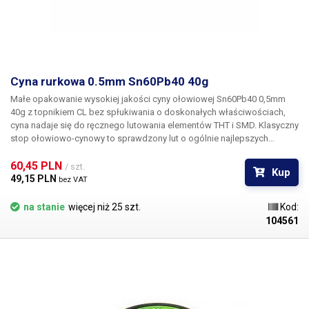
Cyna rurkowa 0.5mm Sn60Pb40 40g
Małe opakowanie wysokiej jakości cyny ołowiowej
Sn60Pb40 0,5mm
40g z topnikiem CL bez spłukiwania
o doskonałych właściwościach,
cyna nadaje się do ręcznego lutowania elementów THT i SMD. Klasyczny
stop ołowiowo-cynowy to sprawdzony lut o ogólnie najlepszych
parametrach fizycznych do lutowania w przemyśle elektrycznym. Stop
składa się z 60% cyny i 40% ołowiu i jest zgodny z normą EN ISO 9453.
60,45 PLN 
/ szt.
Kup
Temperatura topnienia lutu Sn60Pb40 mieści się w zakresie 183-190°C.
49,15 PLN 
bez VAT
Lut zawiera płyn lutowniczy bez spłukiwania FLUX CL, który gwarantuje
bardzo dobrą przyczepność cyny i wytrzymałość połączenia
na stanie
więcej niż 25 szt.
Kod:
lutowanego. Flux CL jest bezhalogenowy, zawiera maksymalnie 500
104561
ppm halogenków lub ekwiwalentu chloru.