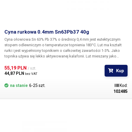
Cyna rurkowa 0.4mm Sn63Pb37 40g
Cyna ołowiowa Sn 63% Pb 37% o średnicy 0,4 mm
jest eutektycznym
stopem odlewniczym
o temperaturze topnienia 183°C
. Lut ma kształt
rurki i jest wypełniony topnikiem o całkowitej zawartości 1-3%. Jako
topnika używa się lekko aktywowanej kalafonii. Lut mieszany jako
mieszanina eutektyczna (lub w pobliżu punktu eutektycznego)
charakteryzuje się najkorzystniejszymi właściwościami do stosowania
55,19 PLN 
/ szt.
Kup
w elektrotechnice - tj. doskonałą przewodnością elektryczną, a także
44,87 PLN 
bez VAT
dobrą wytrzymałością mechaniczną po krystalizacji. Pakowana na
cewce. Masa cyny: 40 g.
na stanie
6-25 szt.
Kod:
102485