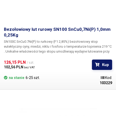
Bezołowiowy lut rurowy SN100 SnCu0,7Ni(P) 1,0mm
0,25Kg
SN100C SnCu0.7Ni(P) to rurkowy (F1 2,85%) bezołowiowy stop
eutektyczny cyny, miedzi, niklu i fosforu o temperaturze topnienia 219 °C
. Unikalne właściwości tego stopu umożliwiają wydajne lutowanie przy
niskich kosztach. Typowe właściwości obejmują w szczególności:
mieszanka z dodatkiem fosforu znacznie zmniejsza tworzenie się żużla
126,15 PLN 
/ szt.
Kup
w falach lutowniczych kąpieli cynowych, dobrą zwilżalność i minimalne
102,56 PLN 
bez VAT
tworzenie się zwarć między pinami. Stop SN100 nadaje się do lutowania
THT, SMD lub lutowania na fali. SN100 wytwarza gładkie, błyszczące,
na stanie
6-25 szt.
Kod:
dobrze ukształtowane stożki, wolne od mikroskopijnych pęknięć,
103229
niezależnie od szybkości chłodzenia. SN100C jest tańszą alternatywą
dla bezołowiowej cyny Alpha Telecore+ 3,3% SAC305 250g 0,5 mm bez
wymogu specyfikacji Bellcor TR-NWT-000078.