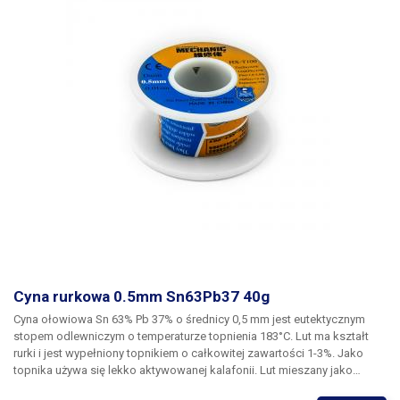
Cyna rurkowa 0.5mm Sn63Pb37 40g
Cyna ołowiowa Sn 63% Pb 37% o średnicy 0,5 mm
jest eutektycznym
stopem odlewniczym
o temperaturze topnienia 183°C
. Lut ma kształt
rurki i jest wypełniony topnikiem o całkowitej zawartości 1-3%. Jako
topnika używa się lekko aktywowanej kalafonii. Lut mieszany jako
mieszanina eutektyczna (lub w pobliżu punktu eutektycznego)