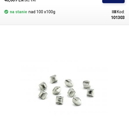
40,60 PLN 
bez VAT
eutektyczny stop ołowiu i cyny to sprawdzony lut o ogólnie najlepszych
parametrach fizycznych do lutowania w dziedzinie elektrotechniki.
na stanie
nad 100 x100g
Kod:
101303