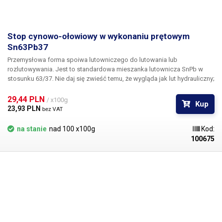
Stop cynowo-ołowiowy w wykonaniu prętowym
Sn63Pb37
Przemysłowa forma spoiwa lutowniczego do lutowania lub
rozlutowywania. Jest to standardowa mieszanka lutownicza SnPb w
stosunku 63/37. Nie daj się zwieść temu, że wygląda jak lut hydrauliczny;
jest to eutektyczna mieszanka ołowiu i cyny, podobnie jak inne cyny
turbot w naszym asortymencie, z wyjątkiem oczywiście tego, że nie
29,44 PLN 
/ x100g
Kup
zawiera topnika. Będzie idealna wszędzie tam, gdzie wymagane są
23,93 PLN 
bez VAT
większe ilości cyny - na przykład do wypełnienia kąpieli cynowej.
na stanie
nad 100 x100g
Kod:
100675