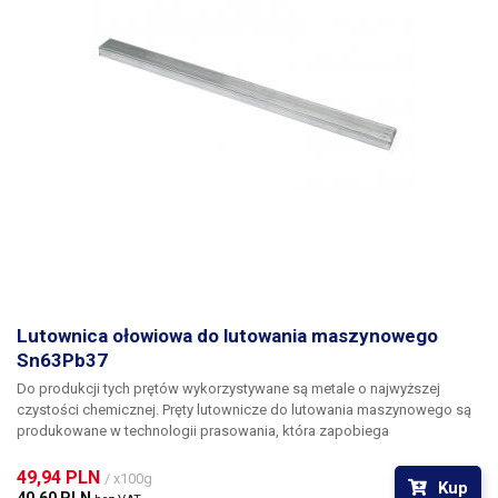
Lutownica ołowiowa do lutowania maszynowego
Sn63Pb37
Do produkcji tych prętów wykorzystywane są metale o najwyższej
czystości chemicznej. Pręty lutownicze do lutowania maszynowego są
produkowane w technologii prasowania, która zapobiega
wewnętrznemu utlenianiu przetwarzanych produktów. Proces ten
zapewnia, że produkowane pręty mają bardzo dobre właściwości
49,94 PLN 
/ x100g
Kup
zwilżające, szybkość lutowania i mniejsze zużycie lutu. Klasyczny