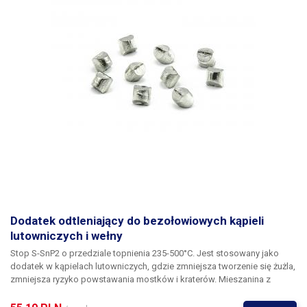
Dodatek odtleniający do bezołowiowych kąpieli
lutowniczych i wełny
Stop S-SnP2 o przedziale topnienia 235-500°C. Jest stosowany jako
dodatek w kąpielach lutowniczych, gdzie zmniejsza tworzenie się żużla,
zmniejsza ryzyko powstawania mostków i kraterów. Mieszanina z
dodatkami fosforu znacznie zmniejsza powstawanie żużla w falach
lutowniczych kąpieli cynujących. Tworzenie się tlenków jest