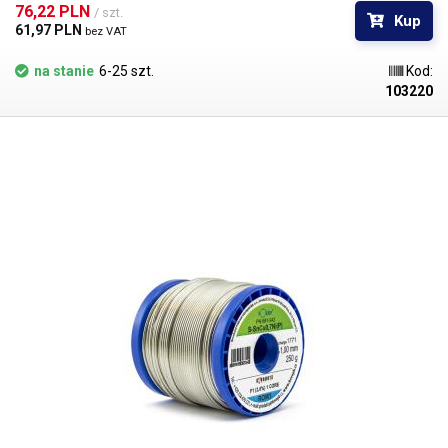
elektroniki, gdzie konieczne jest lutowanie kabli aluminiowych do drutu
76,22 PLN 
/ szt.
Kup
miedzianego, jak i do lutowania aluminiowych konstrukcji i skrzynek.
61,97 PLN 
bez VAT
Rozmiar sztabki 75g +/-5%: 500x10x2mm
na stanie
6-25 szt.
Kod:
103220