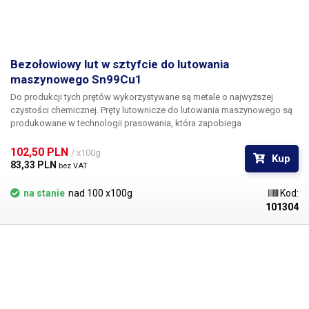
Bezołowiowy lut w sztyfcie do lutowania
maszynowego Sn99Cu1
Do produkcji tych prętów wykorzystywane są metale o najwyższej
czystości chemicznej. Pręty lutownicze do lutowania maszynowego są
produkowane w technologii prasowania, która zapobiega
wewnętrznemu utlenianiu przetwarzanych produktów. Proces ten
zapewnia, że produkowane pręty mają bardzo dobre właściwości
102,50 PLN 
/ x100g
Kup
zwilżające, prędkość lutowania i zużycie lutu jest zmniejszone.
83,33 PLN 
bez VAT
Lutowalny stop eutektyczny Sn99Cu1 jest najbardziej ekonomicznym
wyborem do przejścia na proces bezołowiowy w branży elektroniki
na stanie
nad 100 x100g
Kod:
użytkowej.
101304