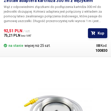
Zestaw adaptera kartridża 300 ml z wężykiem
Wąż z odpowiednimi złączkami do podłączenia kartridża 300 ml do
jednostki dozującej. Kołnierz adaptera jest połączony z wkładem za
pomocą łatwo zwalnianego połączenia śrubowego, które pasuje do
gumowej uszczelki. Długość przezroczystej rurki wynosi 1 m i jest
wyposażona w szybkozłącze na końcu do podłączenia do dozownika.
W zestawie znajduje się gumowy o-ring.
92,51 PLN 
/ szt.
Kup
75,21 PLN 
bez VAT
na stanie
więcej niż 25 szt.
Kod:
100830