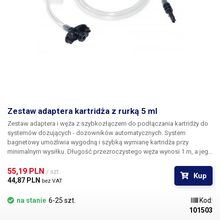
Zestaw adaptera kartridża z rurką 5 ml
Zestaw adaptera i węża z szybkozłączem do podłączania kartridży do
systemów dozujących - dozowników automatycznych. System
bagnetowy umożliwia wygodną i szybką wymianę kartridża przy
minimalnym wysiłku. Długość przezroczystego węża wynosi 1 m, a jego
koniec jest wyposażony w szybkozłącze o średnicy 6 mm do
podłączenia do złącza John Guest. W zestawie znajduje się gumowy o-
55,19 PLN 
/ szt.
Kup
ring.
44,87 PLN 
bez VAT
na stanie
6-25 szt.
Kod:
101503