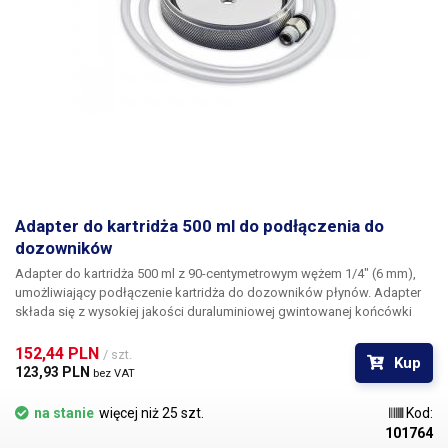
Adapter do kartridża 500 ml do podłączenia do
dozowników
Adapter do kartridża 500 ml
z 90-centymetrowym wężem 1/4" (6 mm),
umożliwiający podłączenie kartridża do dozowników płynów. Adapter
składa się z wysokiej jakości duraluminiowej gwintowanej końcówki
kartridża, w środku której znajduje się gwintowany otwór do
podłączenia złącza John Guest 1/4" (w zestawie), do którego można
152,44 PLN 
/ szt.
Kup
łatwo podłączyć wąż przedłużający 6 mm, na drugim końcu którego
123,93 PLN 
bez VAT
znajduje się szybkozłącze do łatwego podłączenia do dozownika. W
razie potrzeby wąż można wymienić na dłuższy(wąż 6 mm do
na stanie
więcej niż 25 szt.
Kod:
dozowników). Pokrywa z duraluminium zawiera również pierścień
101764
uszczelniający. Duraluminiowa nasadka na kartridż posiada