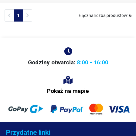
radełkowanie dla mocniejszego dokręcenia. Zaprojektowany dla
wkładu 500 ml. Wraz z adapterem należy zakupić tłok do wkładu 500
Previous
Next
1
Łączna liczba produktów:
6
ml, który nie jest dołączony do zestawu. Produkt nie jest sterylny.
Godziny otwarcia:
8:00 - 16:00
Pokaż na mapie
Przydatne linki