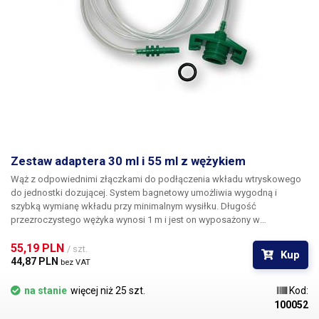
Zestaw adaptera 30 ml i 55 ml z wężykiem
Wąż z odpowiednimi złączkami do podłączenia wkładu wtryskowego
do jednostki dozującej. System bagnetowy umożliwia wygodną i
szybką wymianę wkładu przy minimalnym wysiłku. Długość
przezroczystego wężyka wynosi 1 m i jest on wyposażony w
szybkozłącze na końcu do podłączenia do dozownika. W zestawie
znajduje się gumowy o-ring.
55,19 PLN 
/ szt.
Kup
44,87 PLN 
bez VAT
na stanie
więcej niż 25 szt.
Kod:
100052