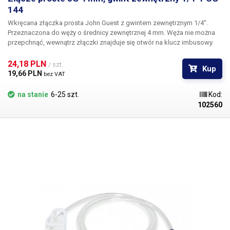
144
Wkręcana złączka prosta John Guest z gwintem zewnętrznym 1/4".
Przeznaczona do węży o średnicy zewnętrznej 4 mm. Węża nie można
przepchnąć, wewnątrz złączki znajduje się otwór na klucz imbusowy.
Gwinty są zakończone gumowymi uszczelkami.
24,18 PLN 
/ szt.
Kup
19,66 PLN 
bez VAT
na stanie
6-25 szt.
Kod:
102560