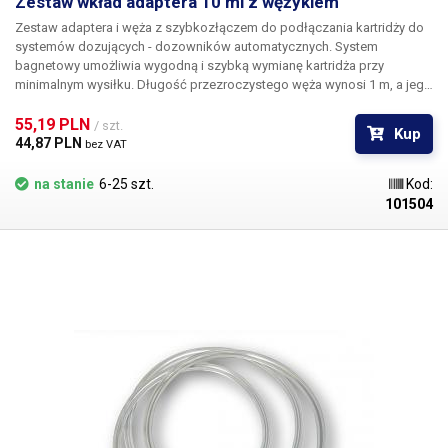
Zestaw wkład adaptera 10 ml z wężykiem
Zestaw adaptera i węża z szybkozłączem do podłączania kartridży do
systemów dozujących - dozowników automatycznych. System
bagnetowy umożliwia wygodną i szybką wymianę kartridża przy
minimalnym wysiłku. Długość przezroczystego węża wynosi 1 m, a jego
koniec jest wyposażony w szybkozłącze o średnicy 6 mm do
podłączenia do złącza John Guest. W zestawie znajduje się gumowy o-
55,19 PLN 
/ szt.
Kup
ring.
44,87 PLN 
bez VAT
na stanie
6-25 szt.
Kod:
101504