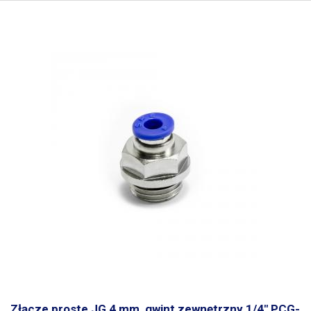
Złącze proste JG 4 mm, gwint zewnętrzny 1/4" PCG-