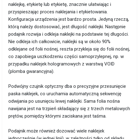
naklejkę, etykietę lub etykietę, znacznie ułatwiając i
przyspieszając proces naklejania i etykietowania.
Konfiguracja urządzenia jest bardzo prosta. Jedyną rzeczą,
którą należy dostosować, jest długość naklejki. Następnie
podajnik rozwija i odkleja naklejki na podstawie tej długości.
Nie odkleja ich całkowicie, naklejki są w około 90%
odklejane od folii nośnej, reszta przykleja się do folii nośnej,
co zapobiega uszkodzeniu części samoprzylepnej, np. w
przypadku naklejek hologramowych z warstwą VOID
(plomba gwarancyjna).
Podwójny czujnik optyczny dba o precyzyjne przesunięcie
paska naklejek, co uruchamia automatyczną sekwencję
odwijania po usunięciu lewej naklejki. Sama folia nośna
nawijana jest na trzpień składający się z trzech metalowych
prętów, pomiędzy którymi zaciskana jest taśma.
Podajnik może również dozować wiele naklejek
jednocześnie (w jednej linii), w zależności tylko od składu