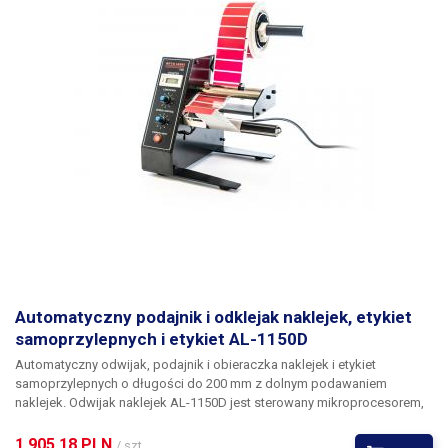
4 miejsca - segmentowy
Licznik
wyświetlacz LED
Sygnalizacja
2 x LED
Średnica wciągarki
26 mm
Poziom hałasu
61dB
para czujników optycznych
regulowanych w zakresie
Czujnik etykiet
20-66 mm od krawędzi
paska etykiet
Automatyczny podajnik i odklejak naklejek, etykiet
papierowe etykiety
samoprzylepnych i etykiet AL-1150D
termiczne, naklejki i etykiety
Automatyczny odwijak, podajnik i obieraczka naklejek i etykiet
papierowe, naklejki
samoprzylepnych
o długości do 200 mm z dolnym podawaniem
Zastosowanie
hologramowe, naklejki
naklejek.
Odwijak naklejek
AL-1150D
jest sterowany mikroprocesorem,
który dzięki czujnikowi optycznemu dokładnie odwija i odkleja
winylowe, naklejki i etykiety
pojedynczą etykietę samoprzylepną lub naklejkę z folii nośnej (lub całą
1 905,18 PLN 
/ szt.