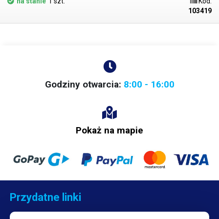
na stanie
1 szt.
Kod:
103419
Godziny otwarcia:
8:00 - 16:00
Pokaż na mapie
Przydatne linki
Kontakt