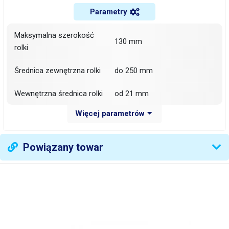
Parametry
Maksymalna szerokość
130 mm
rolki
Średnica zewnętrzna rolki
do 250 mm
Wewnętrzna średnica rolki
od 21 mm
Więcej parametrów
5 - 130 mm (można
Szerokość naklejek / etykiet
odklejać różne naklejki,
patrz zdjęcie)
Powiązany towar
Długość naklejek / etykiet
15 mm do 200 mm
Prędkość podawania
8.3cm/s
Pozycja odklejonej etykiety
poziomo (patrz zdjęcie)