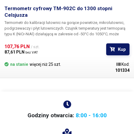
Termometr cyfrowy TM-902C do 1300 stopni
Odsysanie oparów z
Celsjusza
końcówki do
nie
Termometr do kalibracji lutownic na gorące powietrze, mikrolutownic,
mikrolutowania
podgrzewaczy i płyt lutowniczych. Czujnik temperatury jest termoparą
typu K (NiCr-NiAl) działającą w zakresie od -50°C do 1050°C; może
mierzyć temperatury do 1300°C w krótkim okresie czasu.
Pęseta próżniowa
nie
Trzyipółcyfrowy wyświetlacz LCD pokazuje zmierzoną temperaturę w
107,76 PLN 
/ szt.
Kup
krokach co 1°C.
87,61 PLN 
bez VAT
Podgrzewanie
tak
na stanie
więcej niż 25 szt.
Kod:
Źródło laboratoryjne
nie
101334
Mikrolutowanie
Kontrola temperatury
analogowy (potencjometr)
Wskaźnik temperatury
cyfrowy (wyświetlacz)
Godziny otwarcia:
8:00 - 16:00
poprzez pomiar
Stabilizacja temperatury
temperatury wyjściowej