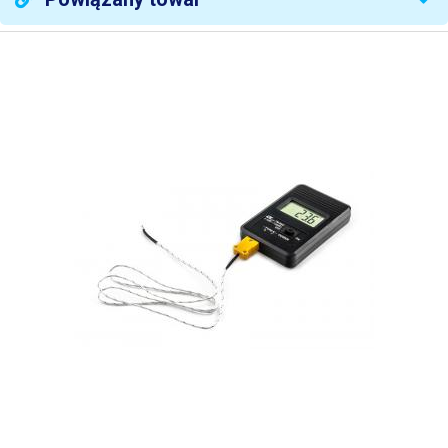
poprzez pomiar
Stabilizacja temperatury
temperatury wyjściowej
Typ generatora
wydmuchiwanego
turbina
powietrza
Kontrola przepływu
analogowy (potencjometr)
powietrza
Wskaźnik przepływu
cyfrowy (wyświetlacz)
powietrza
Funkcja przedłużania
żywotności spirali gorącego
tak
powietrza
Mikrolutowanie
tak
Desolder
nie