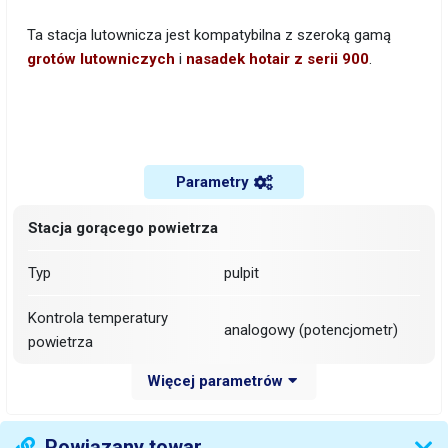
Ta stacja lutownicza jest kompatybilna z szeroką gamą
grotów lutowniczych
i
nasadek hotair
z serii 900
.
Parametry
Stacja gorącego powietrza
Typ
pulpit
Kontrola temperatury
analogowy (potencjometr)
powietrza
Więcej parametrów
Wskaźnik temperatury
cyfrowy (wyświetlacz)
gorącego powietrza
Powiązany towar