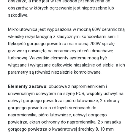
obszarze, a moc jest w ten sposób przenoszona do
obszarów, w których ogrzewanie jest niepotrzebne lub
szkodliwe.
Mikrolutownica jest wyposażona w mocną 60W ceramiczną
wkładkę rezystancyjną z klasycznymi końcówkami serii T.
Rękojeść gorącego powietrza ma mocną 700W spiralę
grzewczą nawiniętą na ceramiczny rdzeń i dmuchawę
turbinową. Wszystkie elementy systemu mogą być
włączane i wyłączane całkowicie niezależnie od siebie, a ich
parametry są również niezależnie kontrolowane.
Elementy zestawu:
obudowa z napromiennikiem i
uniwersalnym uchwytem na szynę PCB, wspólny uchwyt na
uchwyt gorącego powietrza i pióro lutownicze, 2 x ekrany
gorącego powietrza o różnych średnicach do
napromiennika, pióro lutownicze, uchwyt gorącego
powietrza, ekran ochronny do napromiennika, 2 x nasadka
gorącego powietrza o kwadratowej średnicy 8, 10 mm