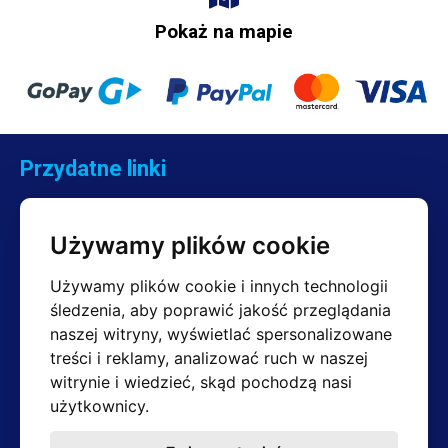
Funkcja przedłużania
Pokaż na mapie
nie
żywotności końcówki
Odporność końcówki na
< 2 Ω
uziemienie
Przydatne linki
Potencjał końcówki
< 2 mV
względem uziemienia
Kontakt
Reklamacje
Wymienne końcówki (typ)
klasyczna seria 900-T
Używamy plików cookie
Regulamin
Zwroty
Stacje na podczerwień
Używamy plików cookie i innych technologii
śledzenia, aby poprawić jakość przeglądania
poprzez pomiar
naszej witryny, wyświetlać spersonalizowane
Stabilizacja temperatury
temperatury wyjściowej
treści i reklamy, analizować ruch w naszej
Kontakt
witrynie i wiedzieć, skąd pochodzą nasi
Kontrola temperatury
Dział sprzedaży
użytkownicy.
niezależny
lutowia IR (reflektora)
+420 603 357 606 (tylko w języku angielskim)