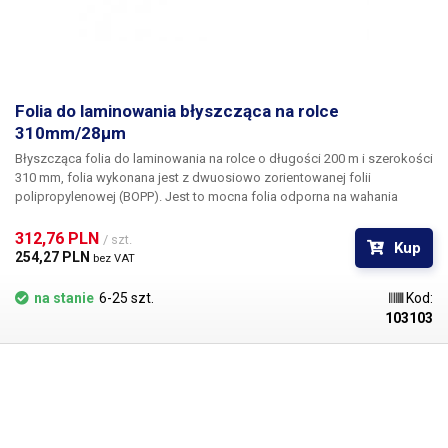
Folia do laminowania błyszcząca na rolce
310mm/28μm
Błyszcząca folia do laminowania na rolce o długości 200 m i szerokości
310 mm
, folia wykonana jest z dwuosiowo zorientowanej folii
polipropylenowej (BOPP). Jest to mocna folia odporna na wahania
temperatury i wilgoć, folia ma doskonałe właściwości optyczne. Po
laminowaniu folia jest przezroczysta, bez pęcherzyków i pęknięć.
Folia
312,76 PLN 
/ szt.
Kup
błyszcząca jest nieco bardziej kontrastowa niż matowa, tworzy refleksy
254,27 PLN 
bez VAT
w świetle. W galerii znajduje się zdjęcie porównawcze.
na stanie
6-25 szt.
Kod:
103103