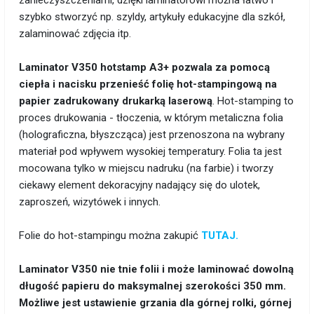
zanieczyszczeniami, dzięki laminatorowi można łatwo i
szybko stworzyć np. szyldy, artykuły edukacyjne dla szkół,
zalaminować zdjęcia itp.
Laminator V350 hotstamp A3+ pozwala za pomocą
ciepła i nacisku przenieść folię hot-stampingową na
papier zadrukowany drukarką laserową
. Hot-stamping to
proces drukowania - tłoczenia, w którym metaliczna folia
(holograficzna, błyszcząca) jest przenoszona na wybrany
materiał pod wpływem wysokiej temperatury. Folia ta jest
mocowana tylko w miejscu nadruku (na farbie) i tworzy
ciekawy element dekoracyjny nadający się do ulotek,
zaproszeń, wizytówek i innych.
Folie do hot-stampingu można zakupić
TUTAJ.
Laminator V350 nie tnie folii i może laminować dowolną
długość papieru do maksymalnej szerokości 350 mm.
Możliwe jest ustawienie grzania dla górnej rolki, górnej