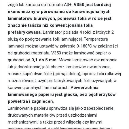
zdjęć lub kartonu do formatu A3+.
V350 jest bardziej
ekonomiczny w porównaniu do konwencjonalnych
laminatorów biurowych, ponieważ folia w rolce jest
znacznie tańsza niż konwencjonalna folia
prefabrykowana.
Laminator posiada 4 rolki, z których 2
służą do podgrzewania folii laminującej. Temperaturę
laminacji można ustawić w zakresie 0-180°C w zależności
od grubości materiału. V350 może laminować papier o
grubości od
0,1 do 5 mm!
Można laminować dwustronnie
lub jednostronnie, jeśli chcesz laminować dwustronnie,
musisz kupić dwie folie (górną i dolną), oprócz folii rolkowej
można również użyć prefabrykowanych folii używanych w
konwencjonalnych laminatorach.
Powierzchnia
laminowanego papieru jest gładka, bez pęcherzyków
powietrza i zagnieceń.
Laminowanie papieru sprawdza się jako zabezpieczenie
drukowanych materiałów przed uszkodzeniami
mechanicznymi, a także przed wilgocią czy innymi