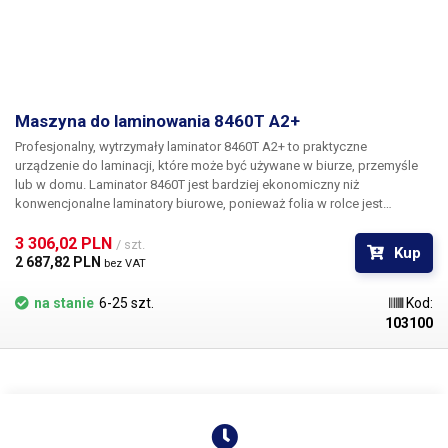
Maszyna do laminowania 8460T A2+
Profesjonalny, wytrzymały laminator 8460T A2+
to praktyczne
urządzenie do laminacji, które może być używane w biurze, przemyśle
lub w domu. Laminator 8460T jest bardziej ekonomiczny niż
konwencjonalne laminatory biurowe, ponieważ folia w rolce jest
znacznie tańsza niż konwencjonalna folia prefabrykowana. Laminator
ma 4 rolki, z których 2 służą do podgrzewania folii do laminacji.
3 306,02 PLN 
/ szt.
Kup
Temperaturę laminacji można ustawić w zakresie 0-180°C w zależności
2 687,82 PLN 
bez VAT
od grubości materiału.
8460T A2+ może laminować papier o grubości
od 0,16 do 2 mm!
możesz laminować dwustronnie lub jednostronnie,
na stanie
6-25 szt.
Kod:
jeśli chcesz laminować dwustronnie, musisz kupić dwie folie (górną i
103100
dolną), oprócz folii na rolce można również użyć prefabrykowanych folii
używanych w konwencjonalnych laminatorach.
Powierzchnia
laminowanego papieru jest gładka, bez pęcherzyków powietrza i
zagnieceń
. Laminowanie papieru sprawdza się jako zabezpieczenie
drukowanych materiałów przed uszkodzeniami mechanicznymi, a także
przed wilgocią czy innymi zanieczyszczeniami, dzięki laminatorowi