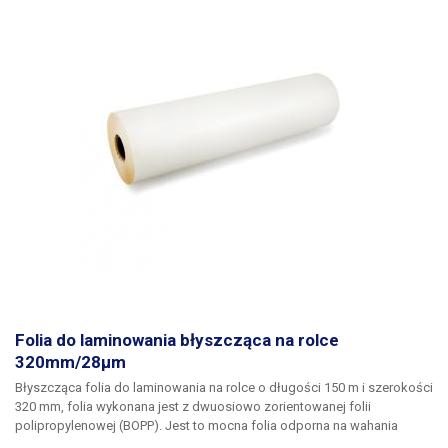
Folia do laminowania błyszcząca na rolce
320mm/28μm
Błyszcząca folia do laminowania na rolce o długości 150 m i szerokości
320 mm
, folia wykonana jest z dwuosiowo zorientowanej folii
polipropylenowej (BOPP). Jest to mocna folia odporna na wahania
temperatury i wilgoć, folia ma doskonałe właściwości optyczne. Po