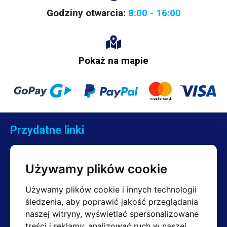
można łatwo i szybko stworzyć np. szyldy, artykuły edukacyjne dla
szkół, zalaminować zdjęcia itp.
Godziny otwarcia:
Laminator 8460T A2+ nie tnie folii i może
8:00 - 16:00
laminować dowolną długość papieru o maksymalnej szerokości 440
mm.
Folie do laminacji nie wchodzą w skład zestawu i należy je zakupić
osobno w naszym sklepie
TUTAJ.
Pokaż na mapie
Przydatne linki
Kontakt
Reklamacje
Używamy plików cookie
Regulamin
Zwroty
Używamy plików cookie i innych technologii
śledzenia, aby poprawić jakość przeglądania
naszej witryny, wyświetlać spersonalizowane
treści i reklamy, analizować ruch w naszej