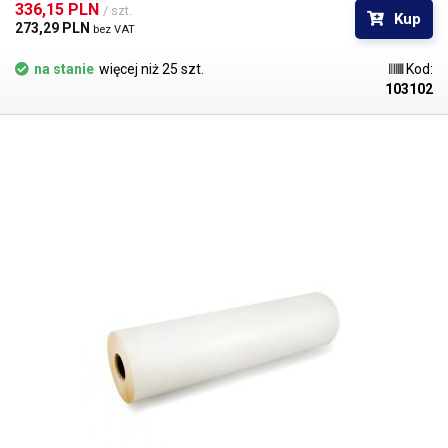
błyszcząca jest nieco bardziej kontrastowa niż matowa, tworzy refleksy
336,15 PLN 
/ szt.
Kup
w świetle. W galerii znajduje się zdjęcie porównawcze.
273,29 PLN 
bez VAT
na stanie
więcej niż 25 szt.
Kod:
103102