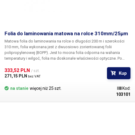
Waga produktu
6.5kg
Waga opakowania [kg]:
7.1 kg
Folia do laminowania matowa na rolce 310mm/25μm
Matowa folia do laminowania na rolce o długości 200 m i szerokości
310 mm
, folia wykonana jest z dwuosiowo zorientowanej folii
polipropylenowej (BOPP). Jest to mocna folia odporna na wahania
temperatury i wilgoć, folia ma doskonałe właściwości optyczne. Po
laminowaniu folia jest przezroczysta, bez pęcherzyków i pęknięć.
Folia
błyszcząca jest nieco bardziej kontrastowa niż matowa, tworzy refleksy
333,52 PLN 
/ szt.
Kup
w świetle. W galerii znajduje się zdjęcie porównawcze.
271,15 PLN 
bez VAT
na stanie
więcej niż 25 szt.
Kod:
103101